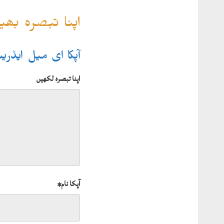
اپنا تبصرہ بھ
آپکا ای میل ایڈر
اپنا تبصرہ لکھیں
آپکا نام
*