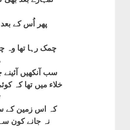
پھر اُس کے بعد 
چمک رہا تھا وہ چ
م
سب آنکھیں آئینے 
خلاء میں تھا کہ کو
ت
کہ اس زمین کے س
نہ جانے کون سے 