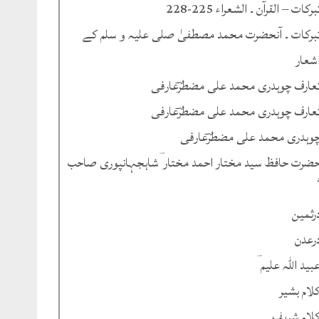
برکات – القرآن ۔ الشعراء 225-228
برکات ۔ آنحضرت محمد مصطفیٰ صلی علیہ و سلم کے
شعار
عارف چوہدری محمد علی مضطرؔعارفی
عارف چوہدری محمد علی مضطرؔعارفی
وہدری محمد علی مضطرؔعارفی
ضرت حافظ سید مختار احمد مختار ؔشاہجہانپوری صاحب
رثمین
رعدن
بید اللہ علیم ؔ
لام بشیر
لام شریف