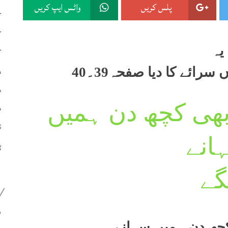
پلس کریں
واٹس ایپ کریں
ک
ک
یہ
ک
م
ائے کا دیا صفحہ39۔40
م
م
 بھی کچھ دن ہمیں
ن
انے
ہ
گے
399
 کچھ دن ہمیں سہانے