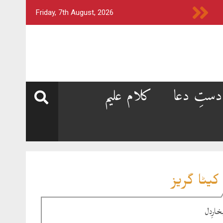
Friday, 7th August, 2026
دستِ دعا
کلام علیم
کیٹا گریز
خارِدل