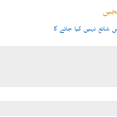
یجیں
یس شائع نہیں کیا جائے گا