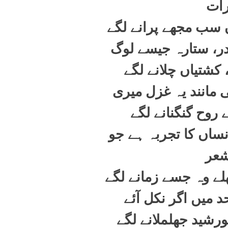
ات
ں سب مجھے پرانے لگے
ر، ستارہ جیسے لوگ
، کشتیاں چلانے لگے
مانند یہ غزل میری
 روح گنگنانے لگے
ساں کا تجربہ ہے جو
عر
لے وہ جسے زمانے لگے
 میں اگر نکل آئے
ورشید جھلملانے لگے