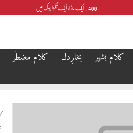
400۔ ایک ماڑا، ایک تگڑا چوک میں
کلام بشیر
بخارِدل
کلام مضطرؔ
ب