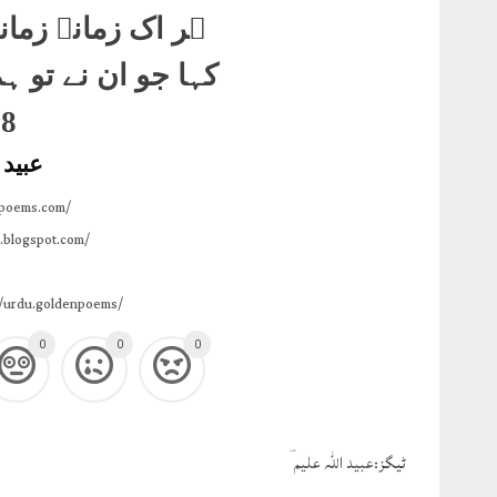
ہر اک زمانہ زما
کہا جو ان نے تو ہ
78
عبید ا
npoems.com/
.blogspot.com/
/urdu.goldenpoems/
0
0
0
ٹيگز:
عبید اللہ علیم ؔ