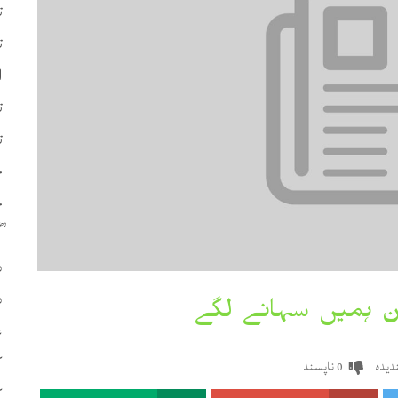
ت
ت
ا
ت
ت
چ
ح
د
د
ع
ک
یدہ
ناپسند
0
ک