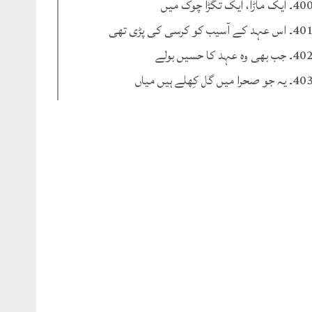
۔ ایک ماڑا، ایک تگڑا چوک میں
۔ اس عہد کے آسیب کو کرسی کی پڑی تھی
۔ جب بھی وہ عہد کا حسیں بولے
۔ یہ جو صحرا میں گل کِھلے ہیں میاں