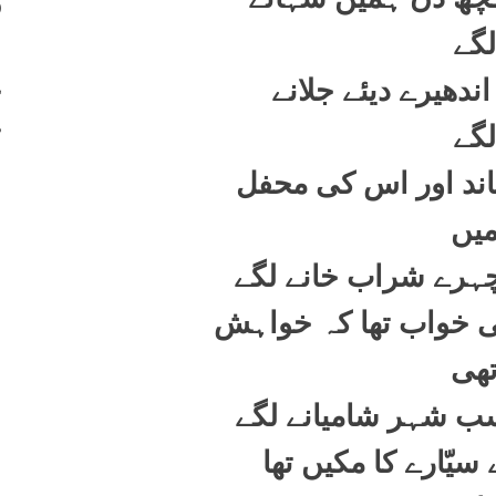
400
لگے
401
402
اندھیرے دیئے جلانے
403
لگے
اند اور اس کی محفل
یں
چہرے شراب خانے لگے
ئی خواب تھا کہ خواہش
ھی
ب شہر شامیانے لگے
سیّارے کا مکیں تھا