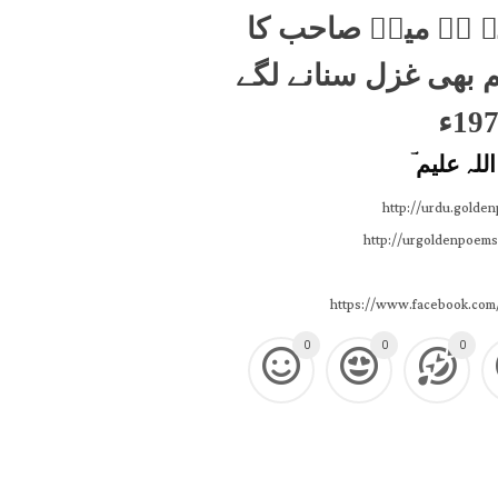
نہ ہے میرؔ صاحب کا
م بھی غزل سنانے لگے
19ء
للہ علیم ؔ
http://urdu.golde
http://urgoldenpoems
https://www.facebook.com
0
0
0