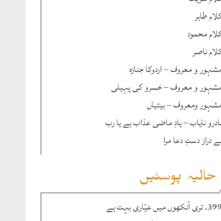
لام طاہر
لام محمود
لام ناصر
شہور و معروف – اردوکا جنازہ
شہور و معروف – خسرو کی پہیلی
شہور ومعروف – بیٹیاں
ادرو نایاب – یادِ ماضی عذاب ہے یا رب
ے دراز دستِ دعا مرا
حالیہ پوسٹیں
۔ تری آنکھوں میں عیّاری بہت ہے