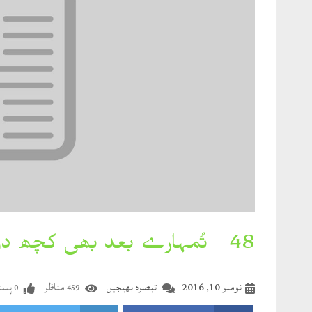
48۔ تُمہارے بعد بھی کچھ دن ہمیں سہانے لگے
نومبر 10, 2016
تبصرہ بھیجیں
مناظر
پسند
0
459