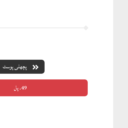
پچھلی پوسٹ
49۔ پل