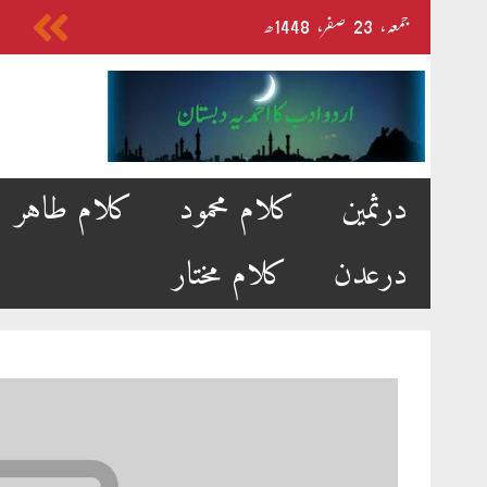
Skip
جمعہ‬‮،
23
صفر‬،
1448ھ
to
content
درثمین
کلام محمود
کلام طاہر
درعدن
کلام مختار