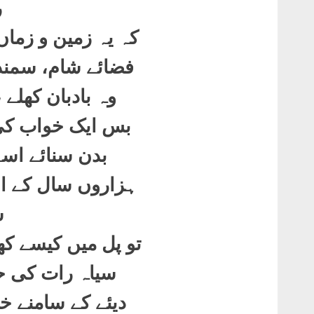
ر
کہ یہ زمین و زما
فضائے شام، سمند
وہ بادبان کھلے 
بس ایک خواب کی 
بدن سنائے اسے
ہزاروں سال کے ان
ش
تو پل میں کیسے کھ
سیاہ رات کی حد
دیئے کے سامنے خ