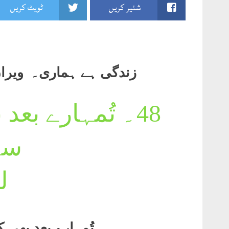
شئیر کریں
ٹویٹ کریں
زندگی ہے ہماری۔ ویراں سر
48۔
تُمہارے بعد
سہ
ل
تُمہارے بعد بھی