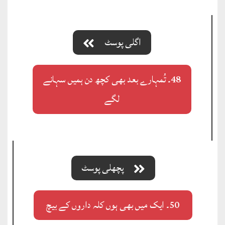
اگلی پوسٹ
48۔ تُمہارے بعد بھی کچھ دن ہمیں سہانے
لگے
پچھلی پوسٹ
50۔ ایک میں بھی ہوں کلہ داروں کے بیچ