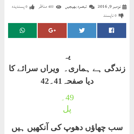
مضطرؔ
نومبر 9, 2016
تبصرہ بھیجیں
مناظر
پسندیدہ
0
403
ناپسند
0
دستِ
دعا
کلام
علیم
یہ
درعدن
زندگی ہے ہماری۔ ویراں سرائے کا
دیا صفحہ41۔42
کلام
مختار
49۔
پل
سب چھاؤں دھوپ کی آنکھیں ہیں