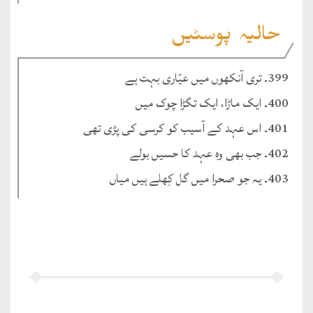
حالیہ پوسٹیں
399۔ تری آنکھوں میں عیّاری بہت ہے
400۔ ایک ماڑا، ایک تگڑا چوک میں
401۔ اس عہد کے آسیب کو کرسی کی پڑی تھی
402۔ جب بھی وہ عہد کا حسیں بولے
403۔ یہ جو صحرا میں گل کِھلے ہیں میاں