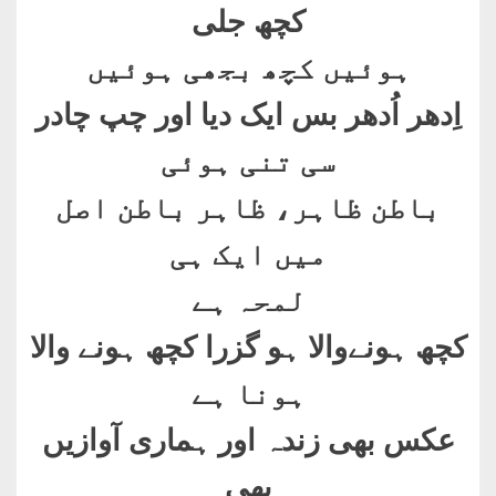
کچھ جلی
ہوئیں کچھ بجھی ہوئیں
اِدھر اُدھر بس ایک دیا اور چپ چادر
سی تنی ہوئی
باطن ظاہر، ظاہر باطن اصل
میں ایک ہی
لمحہ ہے
کچھ ہونےوالا ہو گزرا کچھ ہونے والا
ہونا ہے
عکس بھی زندہ اور ہماری آوازیں
بھی