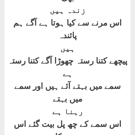
زندہ ہیں
اس مرنے سے کیا ہوتا ہے آگے ہم
پائندہ
ہیں
پیچھے کتنا رستہ چھوڑا آگے کتنا رستہ
ہے
سمے میں بہتے آئے ہیں اور سمے
میں بہتے
رہنا ہے
اس سمے کے چھ پل بیت گئے اس