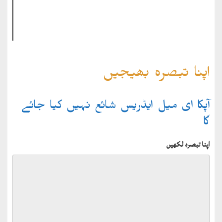
اپنا تبصرہ بھیجیں
آپکا ای میل ایڈریس شائع نہیں کیا جائے
گا
اپنا تبصرہ لکھیں