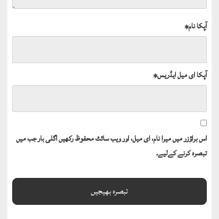
آپکا نام
*
آپکا ای میل ایڈریس
*
اس براؤزر میں میرا نام، ای میل، اور ویب سائٹ محفوظ رکھیں اگلی بار جب میں
تبصرہ کرنے کےلیے۔