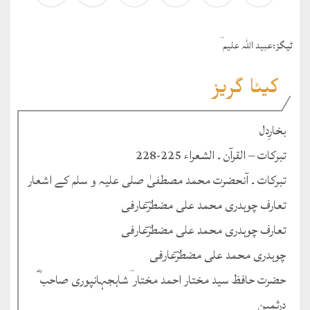
ٹيگز:
عبید اللہ علیم ؔ
کیٹا گریز
بخارِدل
تبرکات – القرآن ۔ الشعراء 225-228
تبرکات ۔ آنحضرت محمد مصطفیٰ صلی علیہ و سلم کے اشعار
تعارف چوہدری محمد علی مضطرؔعارفی
تعارف چوہدری محمد علی مضطرؔعارفی
چوہدری محمد علی مضطرؔعارفی
حضرت حافظ سید مختار احمد مختار ؔشاہجہانپوری صاحب ؓ
درثمین