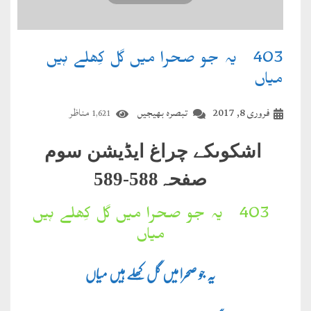
403۔ یہ جو صحرا میں گل کِھلے ہیں
میاں
فروری 8, 2017
تبصرہ بھیجیں
مناظر
1,621
اشکوںکے چراغ ایڈیشن سوم
صفحہ588-589
403۔ یہ جو صحرا میں گل کِھلے ہیں
میاں
یہ جو صحرا میں گل کِھلے ہیں میاں