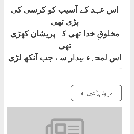
اس عہد کے آسیب کو کرسی کی
پڑی تھی
مخلوقِ خدا تھی کہ پریشان کھڑی
تھی
اس لمحہء بیدار سے جب آنکھ لڑی
…
مزید پڑھیں