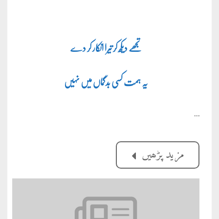
تجھے دیکھ کر تیرا انکار کر دے
یہ ہمت کسی بدگماں میں نہیں
…
مزید پڑھیں