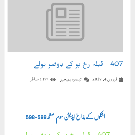
407۔ قبلہ رخ ہو کے باوضو بولے
فروری 4, 2017
تبصرہ بھیجیں
مناظر
1,177
اشکوں کے چراغ ایڈیشن سوم صفحہ
596-598