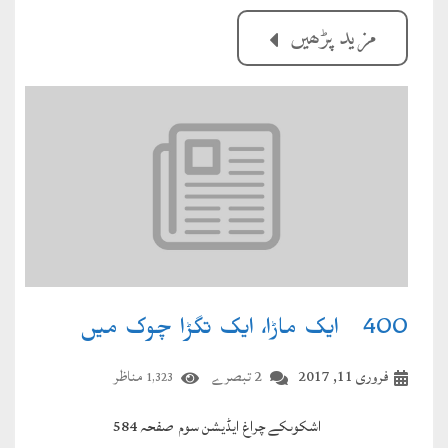
مزید پڑھیں
400۔ ایک ماڑا، ایک تگڑا چوک میں
فروری 11, 2017
2 تبصرے
مناظر
1,323
اشکوں
کے چراغ ایڈیشن سوم صفحہ
584