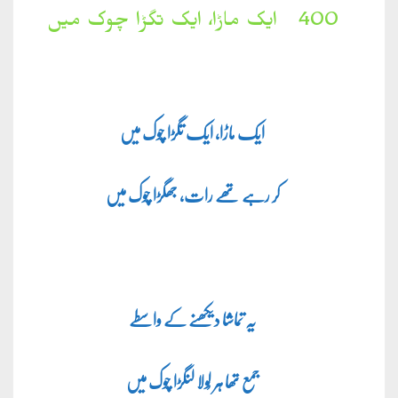
400۔
ایک ماڑا، ایک تگڑا چوک میں
ایک ماڑا، ایک تگڑا چوک میں
کر رہے تھے رات، جھگڑا چوک میں
یہ تماشا دیکھنے کے واسطے
جمع تھا ہر لُولا لنگڑا چوک میں