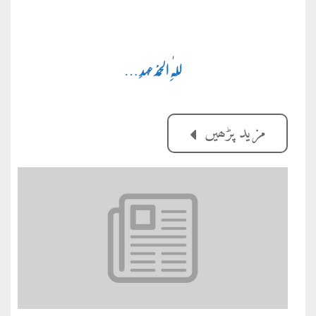
لِلّٰہِ الْحَمْدْ
عہدِ
…
مزید پڑھیں