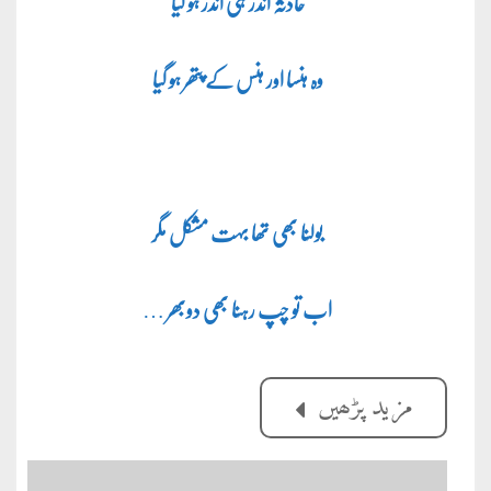
حادثہ اندر ہی اندر ہو گیا
وہ ہنسا اور ہنس کے پتھر ہو گیا
بولنا بھی تھا بہت مشکل مگر
اب تو چپ رہنا بھی دوبھر
…
مزید پڑھیں