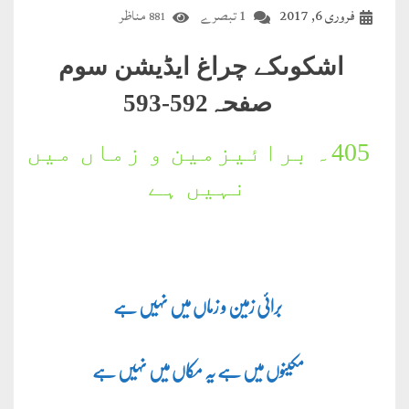
فروری 6, 2017
1 تبصرے
مناظر
881
اشکوںکے چراغ ایڈیشن سوم
صفحہ592-593
405۔
برائیزمین و زماں میں
نہیں ہے
برائی زمین و زماں میں نہیں ہے
مکینوں میں ہے یہ مکاں میں نہیں ہے