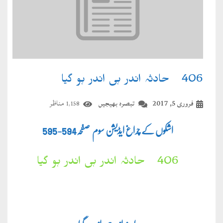
406۔ حادثہ اندر ہی اندر ہو گیا
فروری 5, 2017
تبصرہ بھیجیں
مناظر
1,158
اشکوں کے چراغ ایڈیشن سوم صفحہ
594-595
406۔ حادثہ اندر ہی اندر ہو گیا