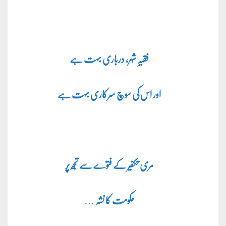
فقیہِ شہر، درباری بہت ہے
اور اس کی سوچ سرکاری بہت ہے
مری تکفیر کے فتوے سے تجھ پر
حکومت کا نشہ
…