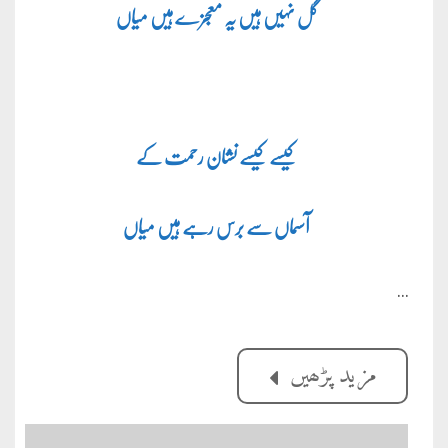
گل نہیں ہیں یہ معجزے ہیں میاں
کیسے کیسے نشان رحمت کے
آسماں سے برس رہے ہیں میاں
…
مزید پڑھیں