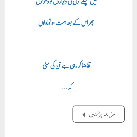
میں پہلے دل کی دیواروں کو دھو لوں
پھر اس کے بعد ہمت ہو تو بولوں
تقاضا کر رہی ہے تن کی مٹی
کہ
…
مزید پڑھیں