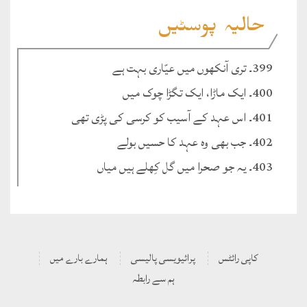
حالیہ پوسٹیں
399۔ تری آنکھوں میں عیّاری بہت ہے
400۔ ایک ماڑا، ایک تگڑا چوک میں
401۔ اس عہد کے آسیب کو کرسی کی پڑی تھی
402۔ جب بھی وہ عہد کا حسیں بولے
403۔ یہ جو صحرا میں گل کِھلے ہیں میاں
کاپی رائٹس
پرائیویسی پالیسی
ہمارے بارے میں
ہم سے رابطہ