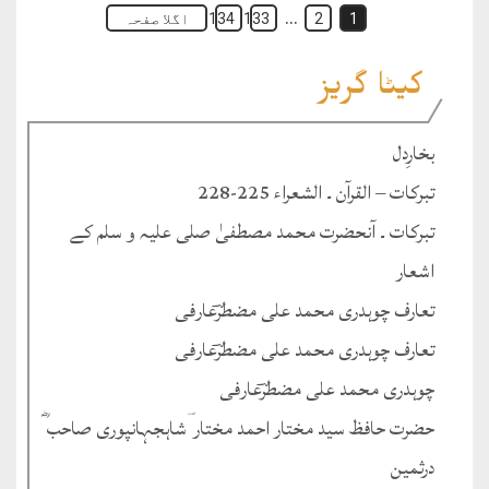
…
1
2
133
134
اگلا صفحہ
کیٹا گریز
بخارِدل
تبرکات – القرآن ۔ الشعراء 225-228
تبرکات ۔ آنحضرت محمد مصطفیٰ صلی علیہ و سلم کے
اشعار
تعارف چوہدری محمد علی مضطرؔعارفی
تعارف چوہدری محمد علی مضطرؔعارفی
چوہدری محمد علی مضطرؔعارفی
حضرت حافظ سید مختار احمد مختار ؔشاہجہانپوری صاحب ؓ
درثمین