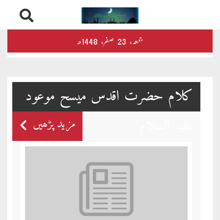
Skip
درثمین
جمعہ‬‮،
23
صفر‬،
1448ھ
to
content
کلام
محمود
کلام حضرت اقدس میسح موعود
کلام
علیہ السلام
طاہر
مزید پڑھیں
کلام
بشیر
بخارِدل
کلام