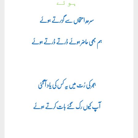
ہوئے
سرحدِ امتحاں سے گزرتے ہوئے
ہم بھی حاضر ہوئے ڈرتے ڈرتے ہوئے
ہجر کی رُت میں یہ کس کی یاد آ گئی
آپ کیوں رک گئے بات کرتے ہوئے