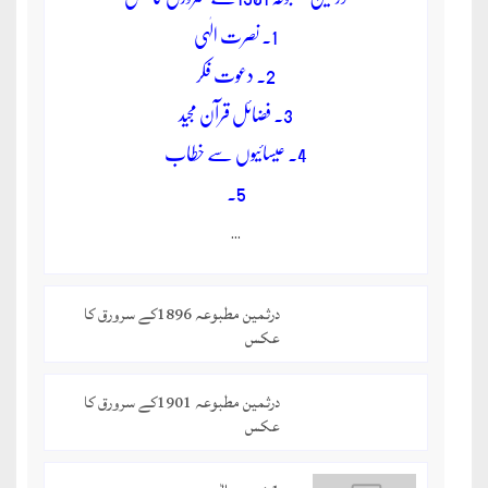
1. نصرت الٰہی
2. دعوت فکر
3. فضائل قرآن مجید
4. عیسائیوں سے خطاب
5.
…
درثمین مطبوعہ 1896کے سرورق کا
عکس
درثمین مطبوعہ 1901کے سرورق کا
عکس