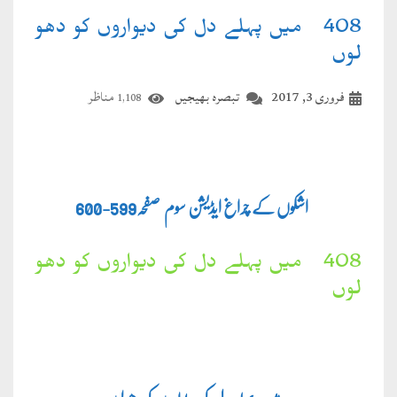
408۔ میں پہلے دل کی دیواروں کو دھو
لوں
فروری 3, 2017
تبصرہ بھیجیں
مناظر
1,108
اشکوں کے چراغ ایڈیشن سوم صفحہ
599-600
408۔ میں پہلے دل کی دیواروں کو دھو
لوں