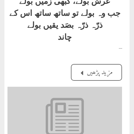
عرش بولے، کبھی زمیں بولے
جب وہ بولے تو ساتھ ساتھ اس کے
ذرّہ ذرّہ بصَد یقیں بولے
چاند
…
مزید پڑھیں