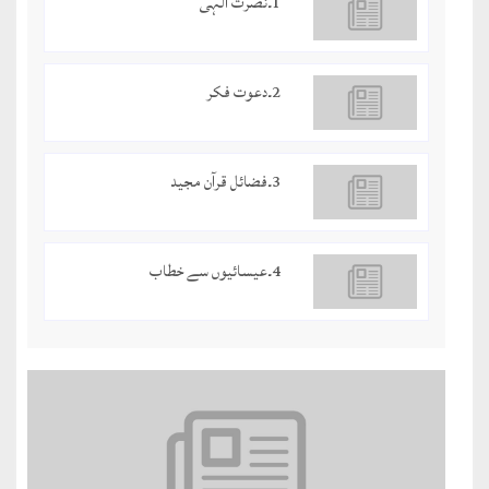
1۔نصرت الٰہی
2۔دعوت فکر
3۔فضائل قرآن مجید
4۔عیسائیوں سے خطاب