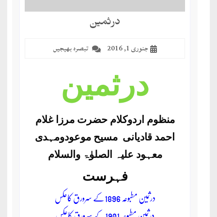
مضطرؔ
درثمین
دستِ
دعا
جنوری 1, 2016
تبصرہ بھیجیں
کلام
درثمین
علیم
درعدن
منظوم اردوکلام حضرت مرزا غلام
کلام
احمد قادیانی مسیح موعودومہدی
مختار
معہود علیہ الصلوٰۃ والسلام
فہرست
درثمین مطبوعہ 1896کے سرورق کاعکس
درثمین مطبوعہ 1901کے سرورق کاعکس