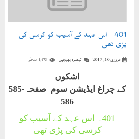
401۔ اس عہد کے آسیب کو کرسی کی
پڑی تھی
فروری 10, 2017
تبصرہ بھیجیں
مناظر
1,473
اشکوں
کے چراغ ایڈیشن سوم صفحہ
585-
586
401۔
اس عہد کے آسیب کو
کرسی کی پڑی تھی