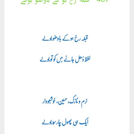
407۔ قبلہ رخ ہو کے باوضو بولے
قبلہ رخ ہو کے باوضو بولے
لفظ دُھل جائے جس کو تو بولے
نرم و نازک، حسین، خوشبودار
ایک ہی پھول چارسُو بولے