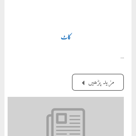
کاٹ
…
مزید پڑھیں