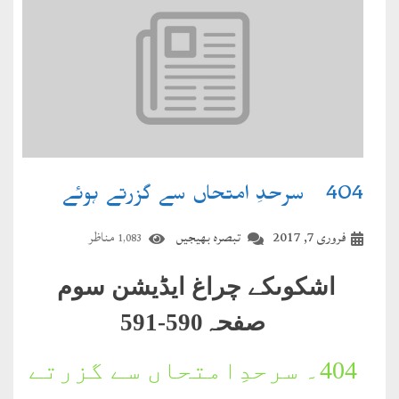
404۔ سرحدِ امتحاں سے گزرتے ہوئے
فروری 7, 2017
تبصرہ بھیجیں
مناظر
1,083
اشکوںکے چراغ ایڈیشن سوم
صفحہ590-591
404۔
سرحدِامتحاں سے گزرتے