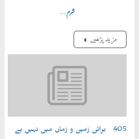
شرم
…
مزید پڑھیں
405۔ برائی زمین و زماں میں نہیں ہے