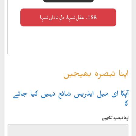
158۔ عقل تنہا، دلِ ناداں تنہا
اپنا تبصرہ بھیجیں
آپکا ای میل ایڈریس شائع نہیں کیا جائے
گا
اپنا تبصرہ لکھیں