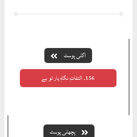
اگلی پوسٹ
156۔ التفاتِ نگاہِ یار تو ہے
پچھلی پوسٹ