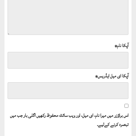
آپکا نام
*
آپکا ای میل ایڈریس
*
اس براؤزر میں میرا نام، ای میل، اور ویب سائٹ محفوظ رکھیں اگلی بار جب میں
تبصرہ کرنے کےلیے۔