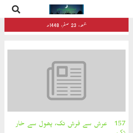
Skip
درثمین
جمعہ‬‮،
23
صفر‬،
1448ھ
to
content
کلام
محمود
کلام
طاہر
کلام
بشیر
بخارِدل
157۔ عرش سے فرش تک، پھول سے خار
کلام