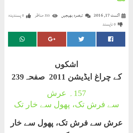
تک
مضطرؔ
اگست 17, 2016
تبصرہ بھیجیں
مناظر
پسندیدہ
0
355
دستِ
ناپسند
0
دعا
کلام
علیم
اشکوں
درعدن
کے چراغ ایڈیشن 2011 صفحہ239
کلام
مختار
157۔
عرش
سے فرش تک، پھول سے خار تک
عرش سے فرش تک، پھول سے خار