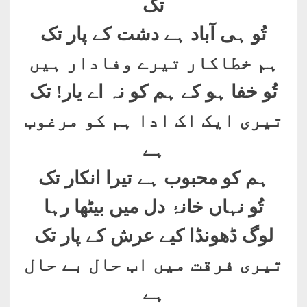
تک
تُو ہی آباد ہے دشت کے پار تک
ہم خطاکار تیرے وفادار ہیں
تُو خفا ہو کے ہم کو نہ اے یار! تک
تیری ایک اک ادا ہم کو مرغوب
ہے
ہم کو محبوب ہے تیرا انکار تک
تُو نہاں خانۂ دل میں بیٹھا رہا
لوگ ڈھونڈا کیے عرش کے پار تک
تیری فرقت میں اب حال بے حال
ہے