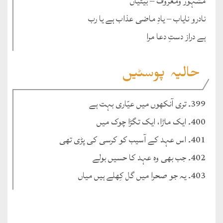
مشہور ومعروف – بیٹیاں
نادرو نایاب – یادِ ماضی عذاب ہے یا رب
ہے دراز دستِ دعا مرا
حالیہ پوسٹیں
399۔ تری آنکھوں میں عیّاری بہت ہے
400۔ ایک ماڑا، ایک تگڑا چوک میں
401۔ اس عہد کے آسیب کو کرسی کی پڑی تھی
402۔ جب بھی وہ عہد کا حسیں بولے
403۔ یہ جو صحرا میں گل کِھلے ہیں میاں