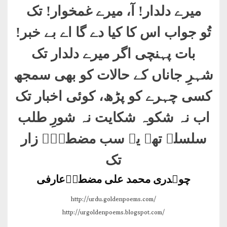
میرے دلدار! آ، میرے غمخوار! تک
تُو جواب اس کا کیا دے گا اے بے خبر
!
بات پہنچی اگر میرے دلدار تک
شہرِ جاناں کے حالات کو بھی سمجھ
کسی چہرے کو پڑھ، کوئی اخبار تک
اب نہ شکوہ شکایت نہ شورِ طلب
سلسلے تھے یہ سب مضطرِؔ زار
تک
چوہدری محمد علی مضطرؔعارفی
http://urdu.goldenpoems.com/
http://urgoldenpoems.blogspot.com/