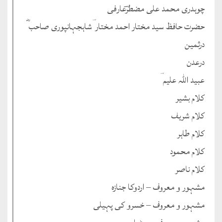
چوہدری محمد علی مضطرؔعارفی
حضرت حافظ سید مختار احمد مختار ؔشاہجہانپوری صاحب ؓ
درثمین
درعدن
عبید اللہ علیم ؔ
کلام بشیر
کلام شریف
کلام طاہر
کلام محمود
کلام ناصر
مشہور و معروف – اردوکا جنازہ
مشہور و معروف – خسرو کی پہیلی