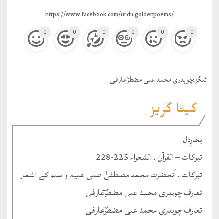
https://www.facebook.com/urdu.goldenpoems/
0
0
0
0
0
0
ٹيگز:
چوہدری محمد علی مضطرؔعارفی
کیٹا گریز
بخارِدل
تبرکات – القرآن ۔ الشعراء 225-228
تبرکات ۔ آنحضرت محمد مصطفیٰ صلی علیہ و سلم کے اشعار
تعارف چوہدری محمد علی مضطرؔعارفی
تعارف چوہدری محمد علی مضطرؔعارفی