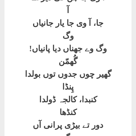
آ
جا، آ وی جا یار جانیاں
وگ
وگ وے جھناں دیا پانیاں
!
گُھمّن
گھیر چوں جدوں توں بولدا
پِنڈا
کنبدا، کالجہ ڈولدا
کنڈھا
دور تے بیڑی پرانی آں