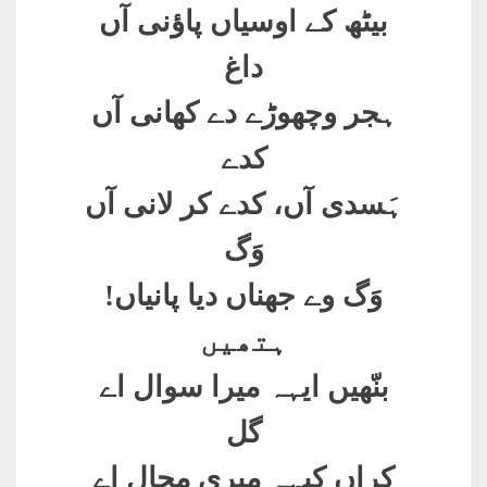
بیٹھ کے اوسیاں پاؤنی آں
داغ
ہجر وچھوڑے دے کھانی آں
کدے
ہَسدی آں، کدے کر لانی آں
وَگ
وَگ وے جھناں دیا پانیاں
!
ہتھیں
بنّھیں ایہہ میرا سوال اے
گل
کراں کیہہ میری مجال اے