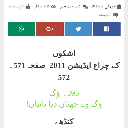
مضطرؔ
جولائی 1, 2016
تبصرہ بھیجیں
مناظر
پسندیدہ
0
518
ناپسند
0
دستِ
دعا
کلام
علیم
اشکوں
درعدن
کے چراغ ایڈیشن 2011 صفحہ571۔
572
کلام
مختار
395۔
وَگ
وَگ وے جھنَاں دیا پانیاں!
کنڈھے