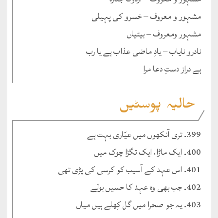
مشہور و معروف – خسرو کی پہیلی
مشہور ومعروف – بیٹیاں
نادرو نایاب – یادِ ماضی عذاب ہے یا رب
ہے دراز دستِ دعا مرا
حالیہ پوسٹیں
399۔ تری آنکھوں میں عیّاری بہت ہے
400۔ ایک ماڑا، ایک تگڑا چوک میں
401۔ اس عہد کے آسیب کو کرسی کی پڑی تھی
402۔ جب بھی وہ عہد کا حسیں بولے
403۔ یہ جو صحرا میں گل کِھلے ہیں میاں