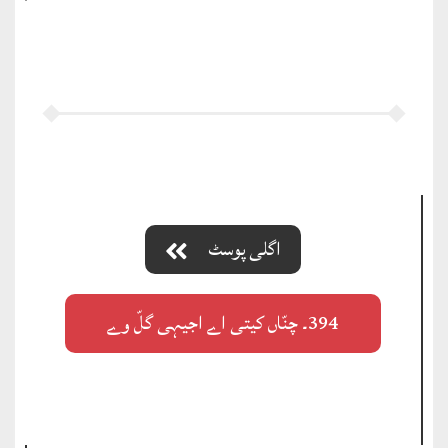
اگلی پوسٹ
394۔ چنّاں کیتی اے اجیہی گلّ وے