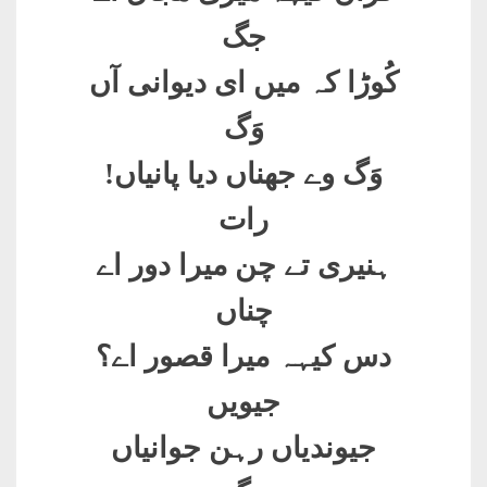
جگ
کُوڑا کہ میں ای دیوانی آں
وَگ
وَگ وے جھناں دیا پانیاں
!
رات
ہنیری تے چن میرا دور اے
چناں
دس کیہہ میرا قصور اے؟
جیویں
جیوندیاں رہن جوانیاں