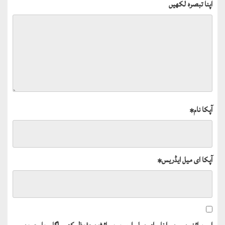
اپنا تبصرہ لکھیں
آپکا نام
*
آپکا ای میل ایڈریس
*