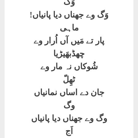
وَگ
وَگ وے جھناں دیا پانیاں
!
ماہی
پار تے مَیں آں اُرار وے
چھڈبھَیڑیا
شُوکاں نہ مار وے
ٹھِلّ
جان دے اساں نمانیاں
وگ
وگ وے جھناں دیا پانیاں
اَج