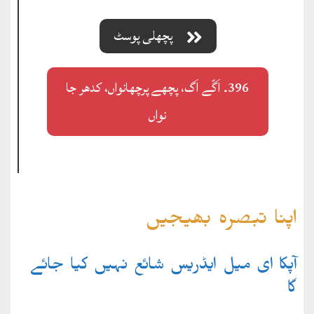
پچھلی پوسٹ
396۔ اَگّے اَگ، پچھے پرچھانواں، کدھر جا
نواں
اپنا تبصرہ بھیجیں
آپکا ای میل ایڈریس شائع نہیں کیا جائے
گا