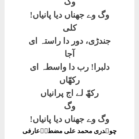
وگ
وگ وے جھناں دیا پانیاں
!
کلی
جندڑی، دور دا راستہ ای
آجا
دلبرا! رب دا واسطہ ای
رکھّاں
رکھّ لے اج پرانیاں
وگ
وگ وے جھناں دیا پانیاں!
چوہدری محمد علی مضطرؔعارفی