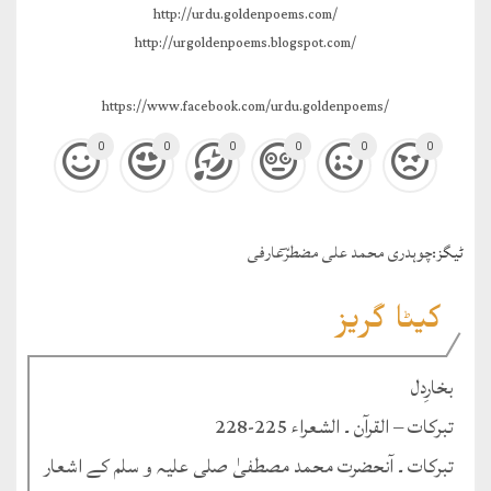
http://urdu.goldenpoems.com/
http://urgoldenpoems.blogspot.com/
https://www.facebook.com/urdu.goldenpoems/
0
0
0
0
0
0
ٹيگز:
چوہدری محمد علی مضطرؔعارفی
کیٹا گریز
بخارِدل
تبرکات – القرآن ۔ الشعراء 225-228
تبرکات ۔ آنحضرت محمد مصطفیٰ صلی علیہ و سلم کے اشعار