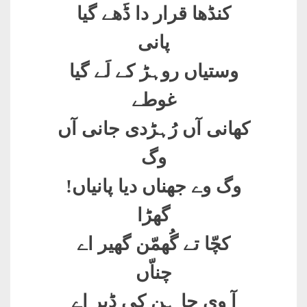
کنڈھا قرار دا ڈَھے گیا
پانی
وستیاں روہڑ کے لَے گیا
غوطے
کھانی آں رُہڑدی جانی آں
وگ
وگ وے جھناں دیا پانیاں
!
گھڑا
کچّا تے گُھمّن گھیر اے
چناّں
آ وی جا ہن کی ڈیر اے