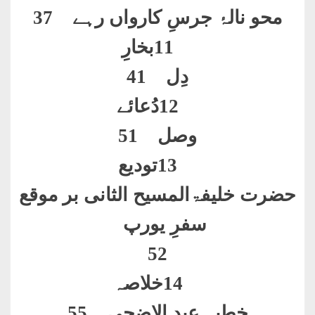
محو نالۂ جرسِ کارواں رہے 37
11
بخارِ
دِل 41
12
دُعائے
وصل 51
13
تودیع
حضرت خلیفۃالمسیح الثانی بر موقع
سفرِ یورپ
52
14
خلاصہ
خطبہ عید الاضحی 55