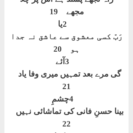
مجھے 19
2
یا
رَبّ کسی معشوق سے عاشق نہ جدا
ہو 20
3
آئے
گی مرے بعد تمہیں میری وفا یاد
21
4
چشمِ
بینا حسنِ فانی کی تماشائی نہیں
22