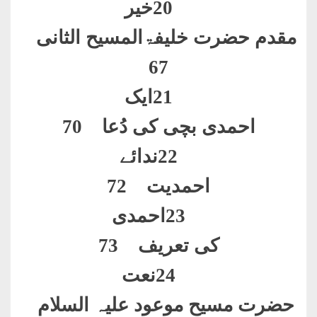
20
خیر
مقدم حضرت خلیفۃالمسیح الثانی
67
21
ایک
احمدی بچی کی دُعا 70
22
ندائے
احمدیت 72
23
احمدی
کی تعریف 73
24
نعت
حضرت مسیح موعود علیہ السلام