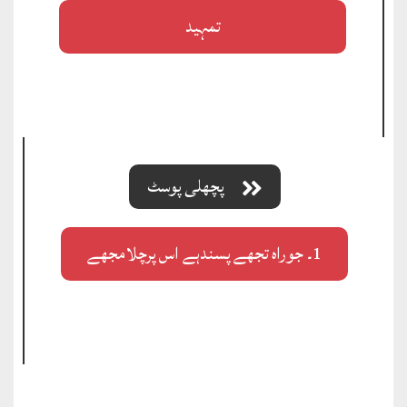
تمہید
پچھلی پوسٹ
1۔ جوراہ تجھے پسندہے اس پرچلامجھے