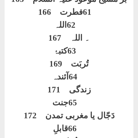
61
فطرت 166
62
اللہ
۔ اللہ 167
63
کتبۂ
تُربَت 169
64
آئندہ
زندگی 171
65
جنت
دَجّال یا مغربی تمدن 172
66
قابلِ