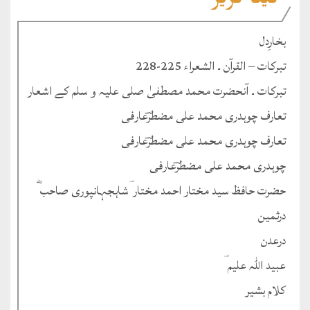
کیٹا گریز
بخارِدل
تبرکات – القرآن ۔ الشعراء 225-228
تبرکات ۔ آنحضرت محمد مصطفیٰ صلی علیہ و سلم کے اشعار
تعارف چوہدری محمد علی مضطرؔعارفی
تعارف چوہدری محمد علی مضطرؔعارفی
چوہدری محمد علی مضطرؔعارفی
حضرت حافظ سید مختار احمد مختار ؔشاہجہانپوری صاحب ؓ
درثمین
درعدن
عبید اللہ علیم ؔ
کلام بشیر