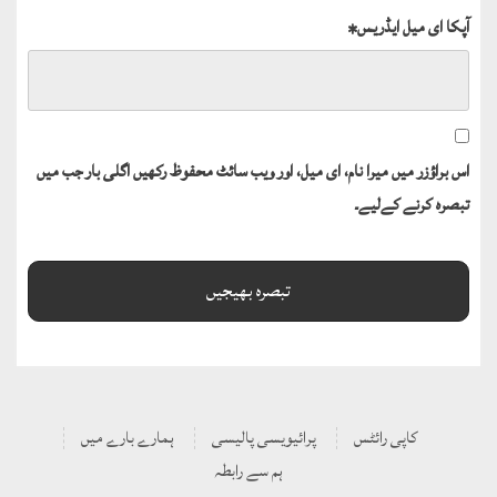
آپکا ای میل ایڈریس
*
اس براؤزر میں میرا نام، ای میل، اور ویب سائٹ محفوظ رکھیں اگلی بار جب میں
تبصرہ کرنے کےلیے۔
کاپی رائٹس
پرائیویسی پالیسی
ہمارے بارے میں
ہم سے رابطہ