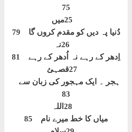
75
25
میں
دُنیا پہ دیں کو مقدم کروں گا 79
26
نہ
اِدھر کے رہے نہ اُدھر کے رہے 81
27
قصہئ
ہجر ۔ ایک مہجور کی زبان سے
83
28
اللہ
میاں کا خط میرے نام 85
29
سلام