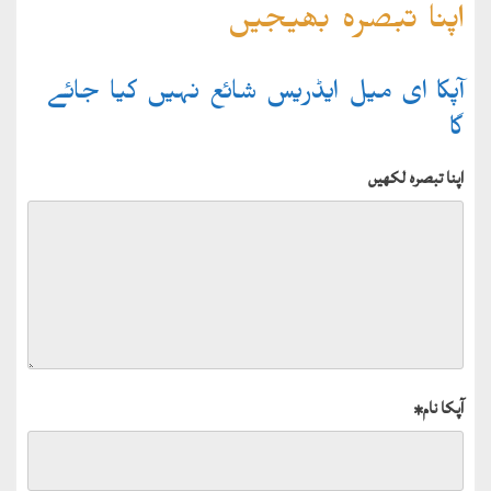
اپنا تبصرہ بھیجیں
آپکا ای میل ایڈریس شائع نہیں کیا جائے
گا
اپنا تبصرہ لکھیں
آپکا نام
*