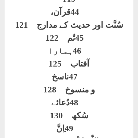
44
قرآن،
سُنَّت اور حدیث کے مدارج 121
45
تُم 122
46
ہمارا
آفتاب 125
47
ناسخ
و منسوخ 128
48
دُعائے
سُکھ 130
49
ا
ِنَّ