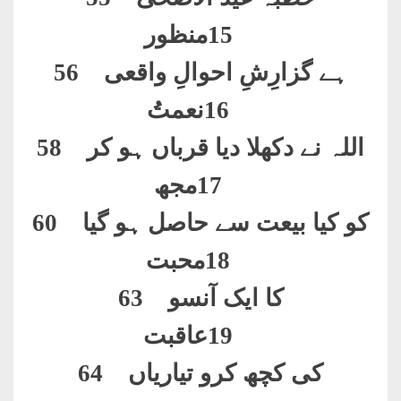
15
منظور
ہے گزارِشِ احوالِ واقعی 56
16
نعمتُ
اللہ نے دکھلا دیا قرباں ہو کر 58
17
مجھ
کو کیا بیعت سے حاصل ہو گیا 60
18
محبت
کا ایک آنسو 63
19
عاقبت
کی کچھ کرو تیاریاں 64