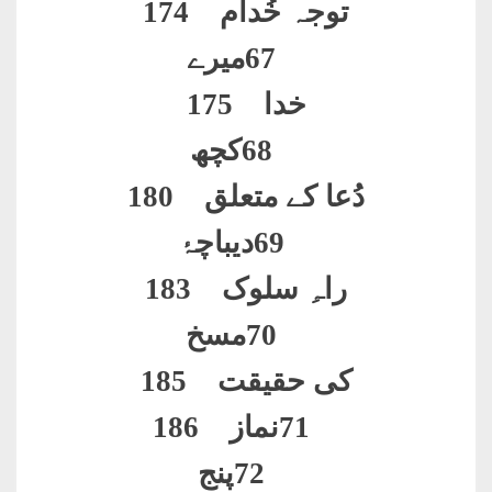
توجہ خُدام 174
67
میرے
خدا 175
68
کچھ
دُعا کے متعلق 180
69
دیباچۂ
راہِ سلوک 183
70
مسخ
کی حقیقت 185
71
نماز 186
72
پنج