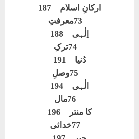
ارکانِ اسلام 187
73
معرفتِ
اِلٰہی 188
74
ترکِ
دُنیا 191
75
وصلِ
الٰہی 194
76
مال
کا منتر 196
77
خدائی
جبر 197