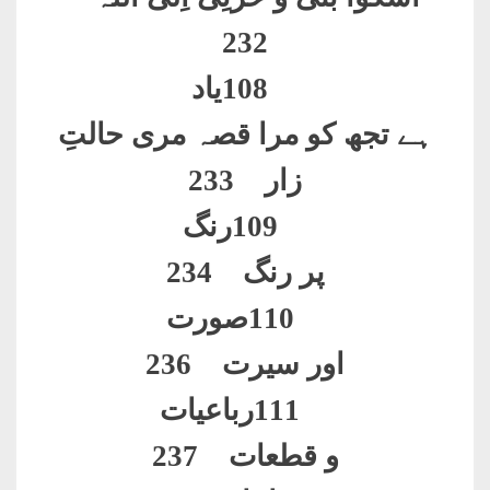
232
108
یاد
ہے تجھ کو مرا قصہ مری حالتِ
زار 233
109
رنگ
پر رنگ 234
110
صورت
اور سیرت 236
111
رباعیات
و قطعات 237