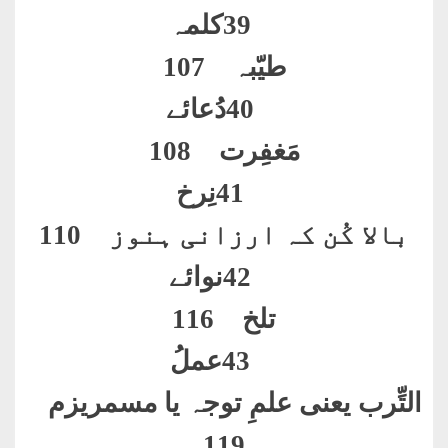
39
کلمہ
طیّبہ 107
40
دُعائے
مَغفِرت 108
41
نِرخ
بالا کُن کہ ارزانی ہنوز 110
42
نوائے
تلخ 116
43
عملُ
التِّرب یعنی علمِ توجہ یا مسمریزم
119