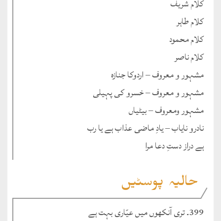
کلام شریف
کلام طاہر
کلام محمود
کلام ناصر
مشہور و معروف – اردوکا جنازہ
مشہور و معروف – خسرو کی پہیلی
مشہور ومعروف – بیٹیاں
نادرو نایاب – یادِ ماضی عذاب ہے یا رب
ہے دراز دستِ دعا مرا
حالیہ پوسٹیں
399۔ تری آنکھوں میں عیّاری بہت ہے