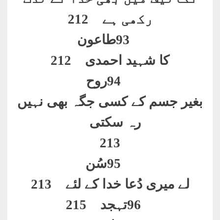
رکھی ہے 212
93
طاعون
کا شہید احمدی 212
94
روح
بغیر جسم کے کسی جگہ بھی نہیں
رہ سکتی
213
95
سُن
لے میری دُعا خدا کے لئے 213
96
تہجد 215