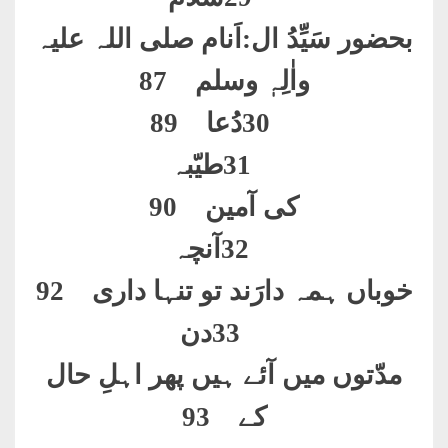
بحضور سَیِّدُ ال:اَنام صلی اللہ علیہ
واٰلِہٖ وسلم 87
30
دُعا 89
31
طیّبہ
کی آمین 90
32
آنچہ
خوباں ہمہ دارَند تو تنہا داری 92
33
دن
مدّتوں میں آئے ہیں پھر اہلِ حال
کے 93