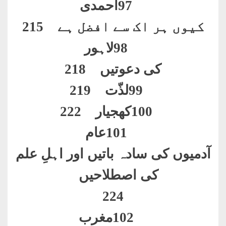
97
احمدی
کیوں ہر اک سے افضل ہے 215
98
لاہور
کی دعوتیں 218
99
لذّت 219
100
کھجیار 222
101
عام
آدمیوں کی سادہ باتیں اور اہلِ علم
کی اصطلاحیں
224
102
مغرب