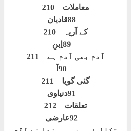
معاملات 210
88
قادیان
کے آریہ 210
89
اِبنِ
آدم بھی آدم ہے 211
90
آ
گئی گویا 211
91
دنیاوی
تعلقات 212
92
عارضی
تکالیف میں بھی خدا نے لذّت