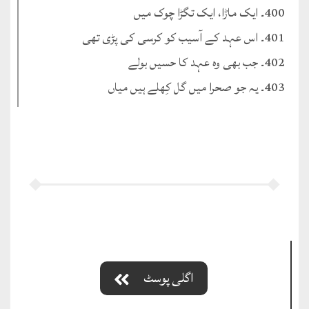
400۔ ایک ماڑا، ایک تگڑا چوک میں
401۔ اس عہد کے آسیب کو کرسی کی پڑی تھی
402۔ جب بھی وہ عہد کا حسیں بولے
403۔ یہ جو صحرا میں گل کِھلے ہیں میاں
اگلی پوسٹ