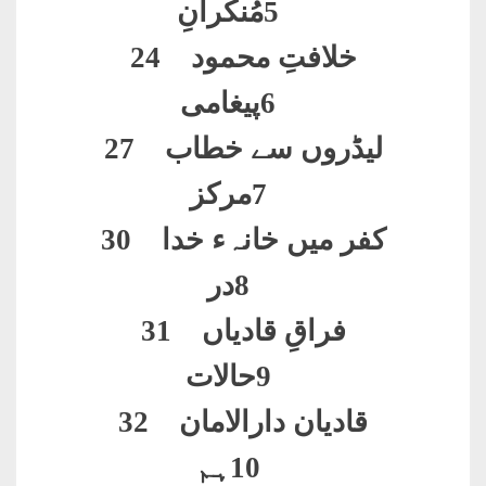
5
مُنکرانِ
خلافتِ محمود 24
6
پیغامی
لیڈروں سے خطاب 27
7
مرکز
کفر میں خانہء خدا 30
8
در
فراقِ قادیاں 31
9
حالات
قادیان دارالامان 32
10
ہم