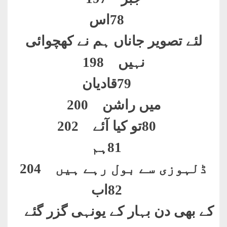
78
اس
لئے تصویر جاناں ہم نے کھچوائی
نہیں 198
79
قادیان
میں راشن 200
80
تو کیا آئے 202
81
ہم
ڈلہوزی سے بول رہے ہیں 204
82
اب
کے بھی دن بہار کے یونہی گزر گئے