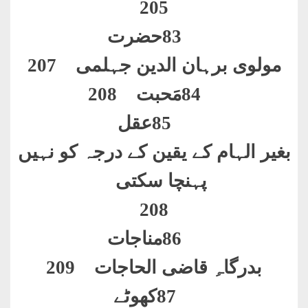
205
83
حضرت
مولوی برہان الدین جہلمی 207
84
مَحبت 208
85
عقل
بغیر الہام کے یقین کے درجہ کو نہیں
پہنچا سکتی
208
86
مناجات
بدرگاہِ قاضی الحاجات 209
87
کھوٹے