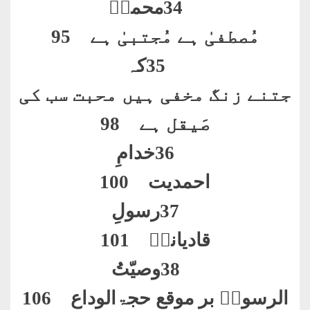
34
محمدؐ
مُصطفیٰ ہے مُجتبیٰ ہے 95
35
کہ
جتنے زنگ مخفی ہیں محبت سب کی
صَیقل ہے 98
36
خدامِ
احمدیت 100
37
رسولِ
قادیانیؑ 101
38
وصیّتُ
الرسولؐ بر موقع حجۃالوداع 106