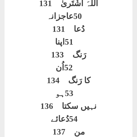
اللّٰہَ اشْتَریٰ
131
50
عاجزانہ
دُعا 131
51
اپنا
رَنگ 133
52
اُن
کا رَنگ 134
53
ہو
نہیں سکتا 136
54
دُعائے
من 137