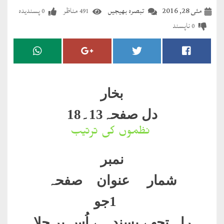
مضطرؔ
مئی 28, 2016
تبصرہ بھیجیں
مناظر
پسندیدہ
0
491
ناپسند
0
دستِ
دعا
کلام
علیم
بخار
درعدن
دل صفحہ13۔18
نظموں کی ترتیب
کلام
مختار
نمبر
شمار عنوان صفحہ
1
جو
راہ تجھے پسند ہے اُس پر چلا