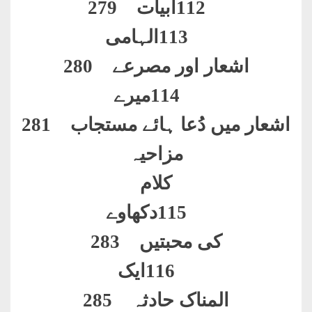
112
ابیات 279
113
الہامی
اشعار اور مصرعے 280
114
میرے
اشعار میں دُعا ہائے مستجاب 281
مزاحیہ
کلام
115
دکھاوے
کی محبتیں 283
116
ایک
المناک حادثہ 285