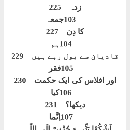
زدہ 225
103
جمعہ
کا دِن 227
104
ہم
قادیان سے بول رہے ہیں 229
105
فقر
اور افلاس کی ایک حکمت 230
106
کیا
دیکھا؟ 231
107
ا
ِنَّما
اَشْکُوْا بَثِّی وَ حُزْنِیْ اِلَی اللّٰہ