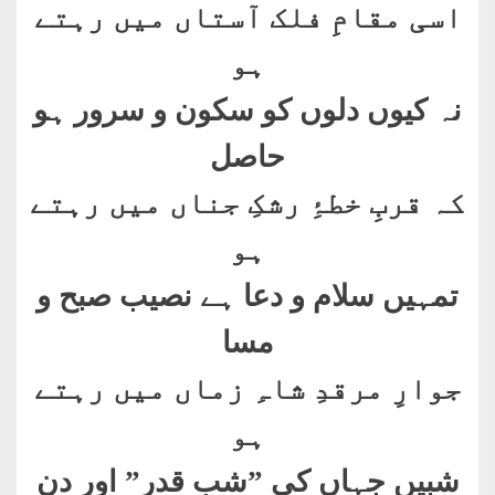
اسی مقامِ فلک آستاں میں رہتے
ہو
نہ کیوں دلوں کو سکون و سرور ہو
حاصل
کہ قربِ خطۂِ رشکِ جناں میں رہتے
ہو
تمہیں سلام و دعا ہے نصیب صبح و
مسا
جوارِ مرقدِ شاہِ زماں میں رہتے
ہو
شبیں جہاں کی ”شب قدر” اور دن