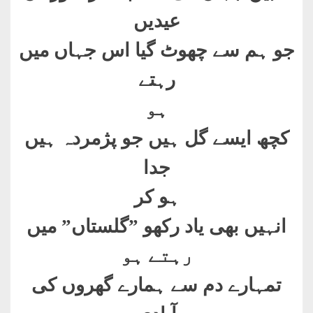
عیدیں
جو ہم سے چھوٹ گیا اس جہاں میں
رہتے
ہو
کچھ ایسے گل ہیں جو پژمردہ ہیں
جدا
ہو کر
انہیں بھی یاد رکھو ”گلستاں” میں
رہتے ہو
تمہارے دم سے ہمارے گھروں کی