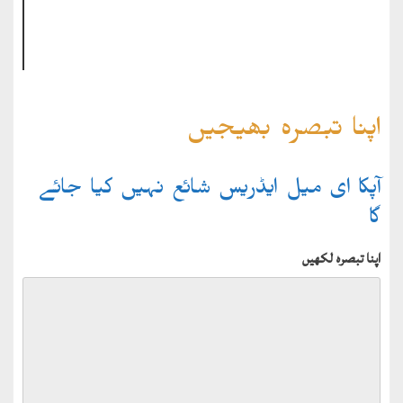
اپنا تبصرہ بھیجیں
آپکا ای میل ایڈریس شائع نہیں کیا جائے
گا
اپنا تبصرہ لکھیں