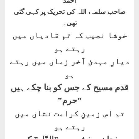
احمد
صاحب سلمہ، اللہ کی تحریک پر کہی گئی
تھی۔
خوشا نصیب کہ تم قادیاں میں
رہتے ہو
دیارِ مہدئ آخر زماں میں رہتے
ہو
قدم مسیح کے جس کو بنا چکے ہیں
”حرم
”
تم اس زمینِ کرامت نشاں میں
رہتے ہو