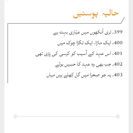
حالیہ پوسٹیں
399۔ تری آنکھوں میں عیّاری بہت ہے
400۔ ایک ماڑا، ایک تگڑا چوک میں
401۔ اس عہد کے آسیب کو کرسی کی پڑی تھی
402۔ جب بھی وہ عہد کا حسیں بولے
403۔ یہ جو صحرا میں گل کِھلے ہیں میاں