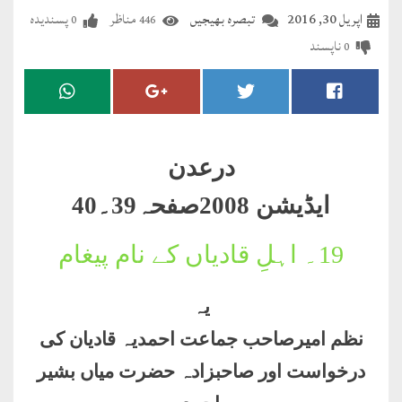
مضطرؔ
اپریل 30, 2016
تبصرہ بھیجیں
مناظر
پسندیدہ
0
446
ناپسند
0
دستِ
دعا
کلام
علیم
درعدن
درعدن
ایڈیشن 2008صفحہ
39
۔
40
کلام
19۔
اہلِ قادیاں کے نام پیغام
مختار
یہ
نظم امیرصاحب جماعت احمدیہ قادیان کی
درخواست اور صاحبزادہ حضرت میاں بشیر