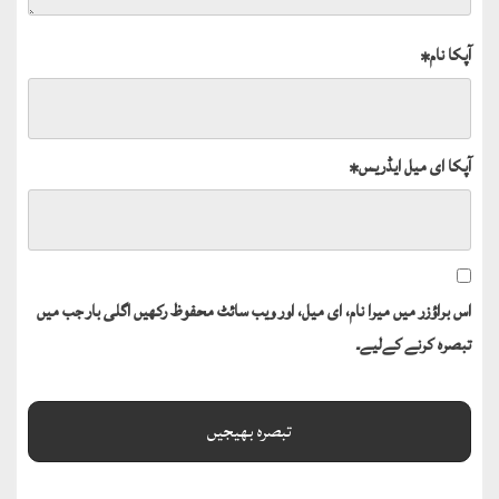
آپکا نام
*
آپکا ای میل ایڈریس
*
اس براؤزر میں میرا نام، ای میل، اور ویب سائٹ محفوظ رکھیں اگلی بار جب میں
تبصرہ کرنے کےلیے۔