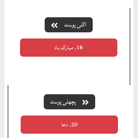
اگلی پوسٹ
18۔ مبارک باد
پچھلی پوسٹ
20۔ دعا