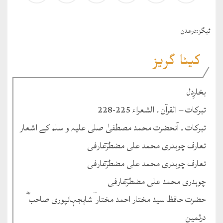
ٹيگز:
درعدن
کیٹا گریز
بخارِدل
تبرکات – القرآن ۔ الشعراء 225-228
تبرکات ۔ آنحضرت محمد مصطفیٰ صلی علیہ و سلم کے اشعار
تعارف چوہدری محمد علی مضطرؔعارفی
تعارف چوہدری محمد علی مضطرؔعارفی
چوہدری محمد علی مضطرؔعارفی
حضرت حافظ سید مختار احمد مختار ؔشاہجہانپوری صاحب ؓ
درثمین