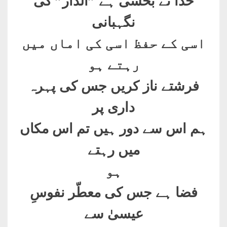
خدا نے بخشی ہے ”الدّار” کی
نگہبانی
اسی کے حفظ اسی کی اماں میں
رہتے ہو
فرشتے ناز کریں جس کی پہرہ
داری پر
ہم اس سے دور ہیں تم اس مکاں
میں رہتے
ہو
فضا ہے جس کی معطّر نفوسِ
عیسیٰ سے