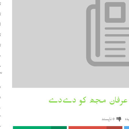
ت
ت
ا
ت
ت
چ
ح
د
د
ع
ک
دہ
ناپسند
0
ک