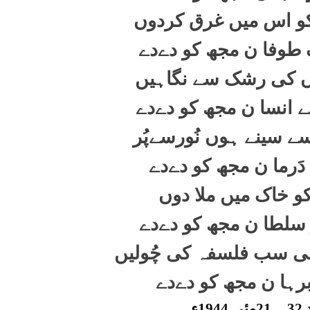
 کو اس میں غرق کردوں
 طوفا ن مجھ کو دےدے
ں کی رشک سے نگاہیں
 انسا ن مجھ کو دےدے
ے سینے ہوں نُورسےپُر
دَرما ن مجھ کو دےدے
و خاک میں ملا دوں
سلطا ن مجھ کو دےدے
ی سب فلسفہ کی چُولیں
برہا ن مجھ کو دےدے
1ء