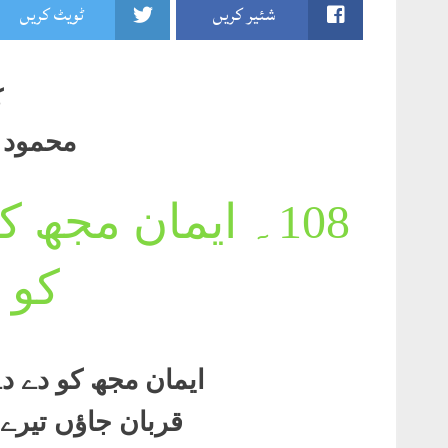
شئیر کریں
ٹویٹ کریں
ک
محمود ص
108۔
ایمان مجھ ک
کو 
ایمان مجھ کو دے د
قربان جاؤں تیرے