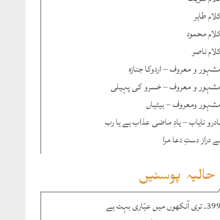
لام طاہر
لام محمود
لام ناصر
شہور و معروف – اردوکا جنازہ
شہور و معروف – خسرو کی پہیلی
شہور ومعروف – بیٹیاں
ادرو نایاب – یادِ ماضی عذاب ہے یا رب
ے دراز دستِ دعا مرا
حالیہ پوسٹیں
۔ تری آنکھوں میں عیّاری بہت ہے