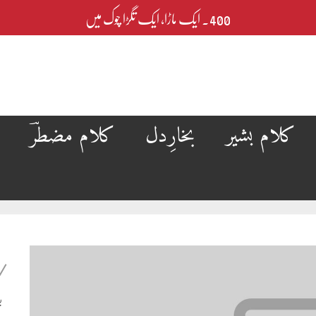
400۔ ایک ماڑا، ایک تگڑا چوک میں
کلام بشیر
بخارِدل
کلام مضطرؔ
ب