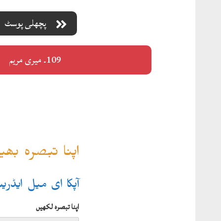
پچھلی پوسٹ
109۔ میری مریم
اپنا تبصرہ بھ
آپکا ای میل ایڈر
اپنا تبصرہ لکھیں