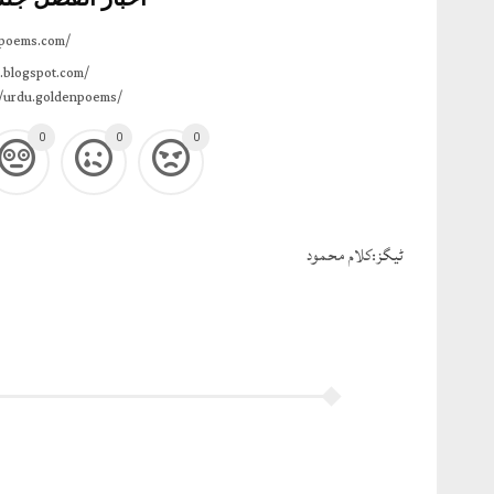
npoems.com/
.blogspot.com/
/urdu.goldenpoems/
0
0
0
ٹيگز:
کلام محمود