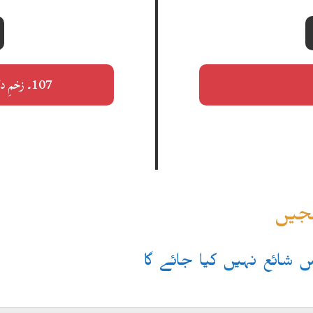
107۔ زخمِ دل جو ہو چکا تھا مدتوں سے مندمل
یجیں
یس شائع نہیں کیا جائے گا