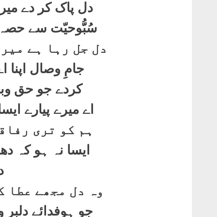
دل پاک کر دے میر
سُبُّوحیّت سے حص
دل جل رہا ہے میر
جامِ وصال اپنا 
کردے جو حق وباط
اے میرے پیارے ایس
ہم کو تری رفاق
ایسا نہ ہو کہ د
د
وہ دل مجھے عطا ک
جو ہوفدائے دلبر 