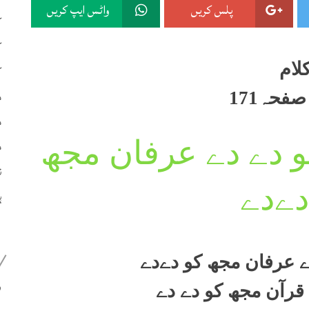
پلس کریں
واٹس ایپ کریں
ک
ک
لام
ک
م
فحہ171
م
م
و دے دے عرفان مجھ
ن
دےدے
ہ
ے عرفان مجھ کو دےدے
399
 قرآن مجھ کو دے دے