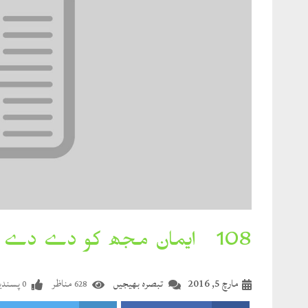
108۔ ایمان مجھ کو دے دے عرفان مجھ کو دےدے
مارچ 5, 2016
تبصرہ بھیجیں
مناظر
پسندی
0
628