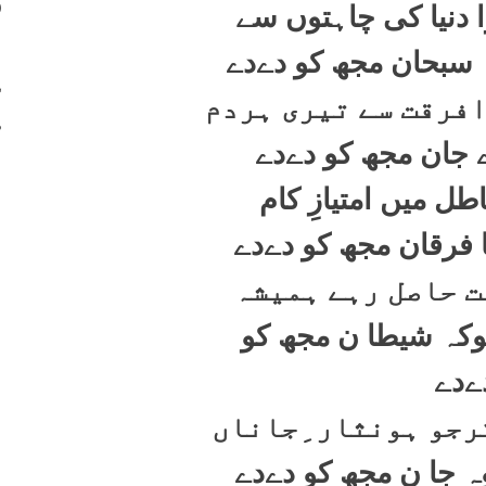
400
ا دنیا کی چاہتوں سے
401
ہ سبحان مجھ کو دےدے
402
افرقت سے تیری ہردم
403
اے جان مجھ کو دےدے
ل میں امتیازِ کام
ا فرقان مجھ کو دےدے
ت حاصل رہے ہمیشہ
ھوکہ شیطا ن مجھ کو
ےدے
رجو ہونثار ِجاناں
وہ جا ن مجھ کو دےدے