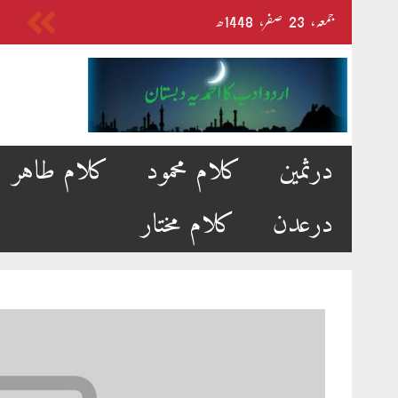
Skip
جمعہ‬‮،
23
صفر‬،
1448ھ
to
content
درثمین
کلام محمود
کلام طاہر
درعدن
کلام مختار