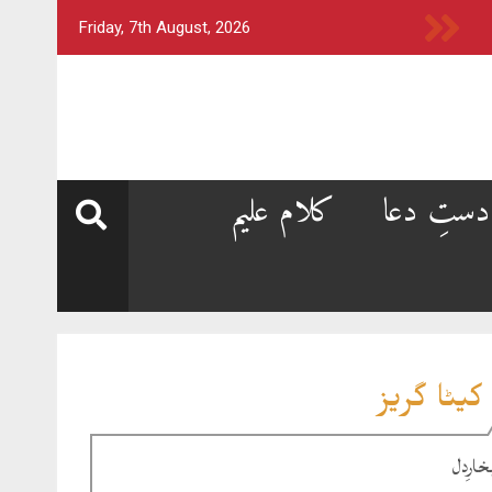
Friday, 7th August, 2026
دستِ دعا
کلام علیم
کیٹا گریز
خارِدل