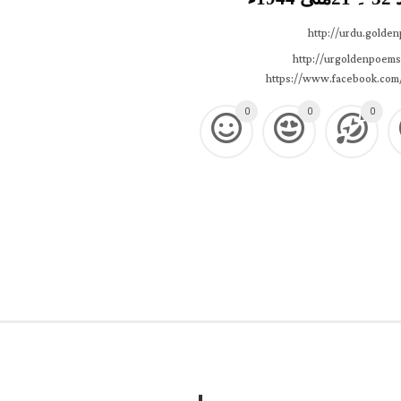
http://urdu.golde
http://urgoldenpoems
https://www.facebook.com
0
0
0