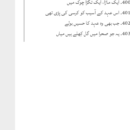
۔ ایک ماڑا، ایک تگڑا چوک میں
۔ اس عہد کے آسیب کو کرسی کی پڑی تھی
۔ جب بھی وہ عہد کا حسیں بولے
۔ یہ جو صحرا میں گل کِھلے ہیں میاں