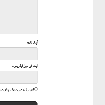
آپکا نام
*
آپکا ای میل ایڈریس
*
اس براؤزر میں میرا نام، ای 