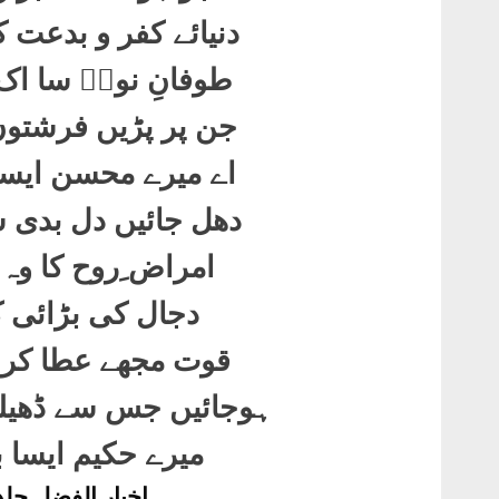
دنیائے کفر و بدعت
طوفانِ نوحؑ سا اک
جن پر پڑیں فرشتو
اے میرے محسن ایسے
دھل جائیں دل بدی س
امراض ِروح کا وہ 
دجال کی بڑائی ک
قوت مجھے عطا کر 
ہوجائیں جس سے ڈھیل
میرے حکیم ایسا 
اخبار الفضل جلد 32 ۔ 21مئی 944