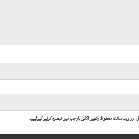
میل، اور ویب سائٹ محفوظ رکھیں اگلی بار جب میں تبصرہ کرنے کےلیے۔