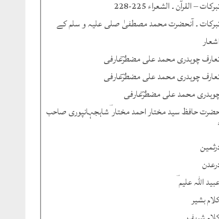
برکات – القرآن ۔ الشعراء 225-228
برکات ۔ آنحضرت محمد مصطفیٰ صلی علیہ و سلم کے
شعار
عارف چوہدری محمد علی مضطرؔعارفی
عارف چوہدری محمد علی مضطرؔعارفی
وہدری محمد علی مضطرؔعارفی
ضرت حافظ سید مختار احمد مختار ؔشاہجہانپوری صاحب
رثمین
رعدن
بید اللہ علیم ؔ
لام بشیر
لام شریف