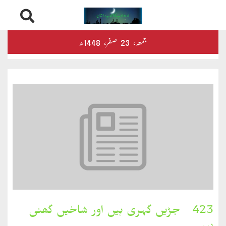
Skip
درثمین
جمعہ‬‮،
23
صفر‬،
1448ھ
to
content
کلام
محمود
کلام
طاہر
کلام
بشیر
بخارِدل
423۔ جڑیں گہری ہیں اور شاخیں گھنی
کلام