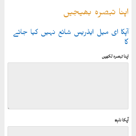
اپنا تبصرہ بھیجیں
آپکا ای میل ایڈریس شائع نہیں کیا جائے
گا
اپنا تبصرہ لکھیں
آپکا نام
*