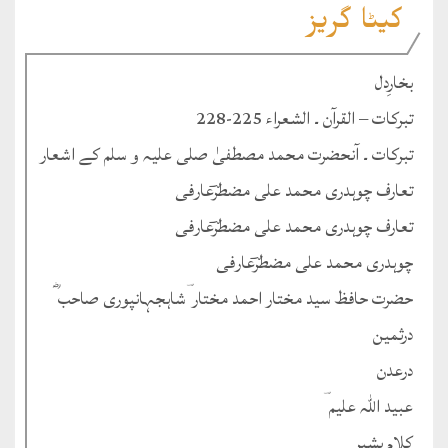
کیٹا گریز
بخارِدل
تبرکات – القرآن ۔ الشعراء 225-228
تبرکات ۔ آنحضرت محمد مصطفیٰ صلی علیہ و سلم کے اشعار
تعارف چوہدری محمد علی مضطرؔعارفی
تعارف چوہدری محمد علی مضطرؔعارفی
چوہدری محمد علی مضطرؔعارفی
حضرت حافظ سید مختار احمد مختار ؔشاہجہانپوری صاحب ؓ
درثمین
درعدن
عبید اللہ علیم ؔ
کلام بشیر