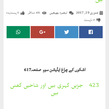
ہیں
مضطرؔ
جنوری 19, 2017
تبصرہ بھیجیں
مناظر
پسندیدہ
0
495
دستِ
ناپسند
0
دعا
کلام
علیم
درعدن
کلام
اشکوں کے چراغ ایڈیشن سوم صفحہ
617
مختار
423۔ جڑیں گہری ہیں اور شاخیں گھنی
ہیں