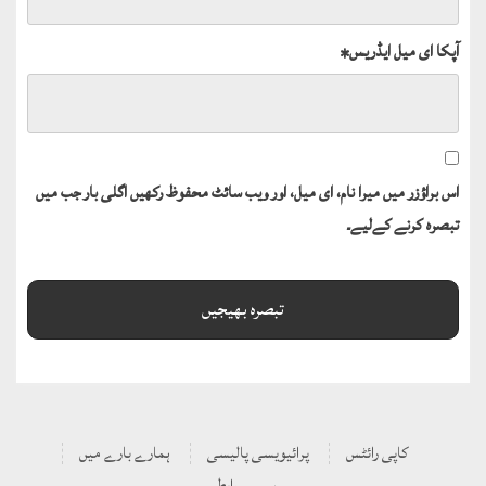
آپکا ای میل ایڈریس
*
اس براؤزر میں میرا نام، ای میل، اور ویب سائٹ محفوظ رکھیں اگلی بار جب میں
تبصرہ کرنے کےلیے۔
کاپی رائٹس
پرائیویسی پالیسی
ہمارے بارے میں
ہم سے رابطہ