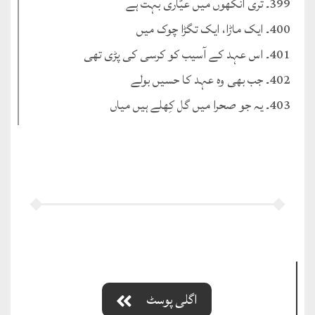
399۔ تری آنکھوں میں عیّاری بہت ہے
400۔ ایک ماڑا، ایک تگڑا چوک میں
401۔ اس عہد کے آسیب کو کرسی کی پڑی تھی
402۔ جب بھی وہ عہد کا حسیں بولے
403۔ یہ جو صحرا میں گل کِھلے ہیں میاں
اگلی پوسٹ