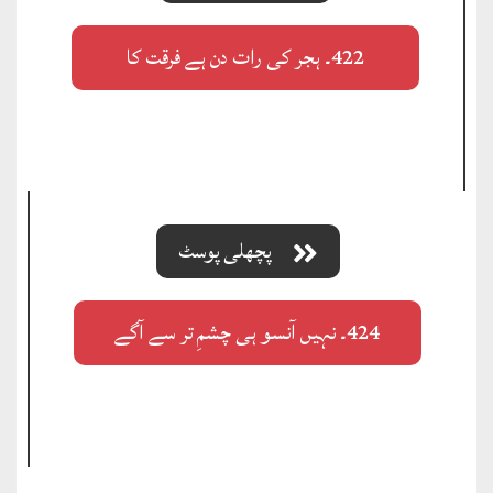
422۔ ہجر کی رات دن ہے فرقت کا
پچھلی پوسٹ
424۔ نہیں آنسو ہی چشمِ تر سے آگے