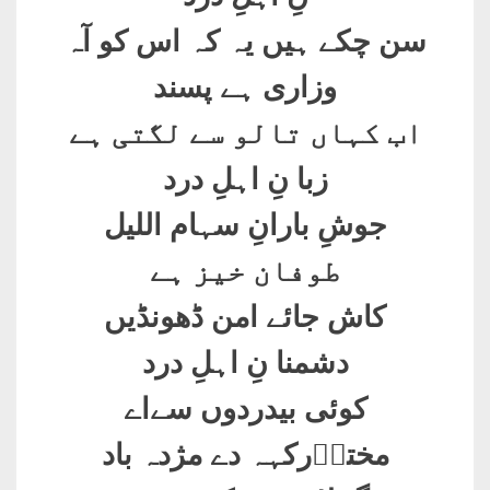
سن چکے ہیں یہ کہ اس کو آہ
وزاری ہے پسند
اب کہاں تالو سے لگتی ہے
زبا نِ اہلِ درد
جوشِ بارانِ سہام اللیل
طوفان خیز ہے
کاش جائے امن ڈھونڈیں
دشمنا نِ اہلِ درد
کوئی بیدردوں سےاے
مختاؔرکہہ دے مژدہ باد