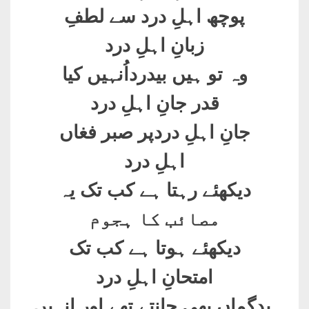
پوچھ اہلِ درد سے لطفِ
زبانِ اہلِ درد
وہ تو ہیں بیدرداُنہیں کیا
قدر جانِ اہلِ درد
جانِ اہلِ دردپر صبر فغاں
اہلِ درد
دیکھئے رہتا ہے کب تک یہ
مصائب کا ہجوم
دیکھئے ہوتا ہے کب تک
امتحانِ اہلِ درد
بدگماں بھی جانتے تھے اور انہیں