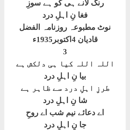
رنگ لانے ہی کو ہے سوزِ
فغا نِ اہلِ درد
نوٹ مطبوعہ روزنامہ الفضل
قادیان 4اکتوبر1935ء
3
اللہ اللہ کیا ہی دلکش ہے
بیا نِ اہلِ درد
طرزِ اہلِ درد سے ظاہر ہے
شا نِ اہلِ درد
اے دعائے نیم شب اے روحِ
جا نِ اہلِ درد