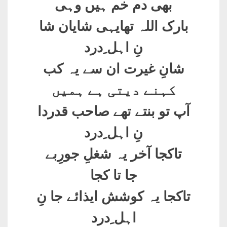
بھی دم خم ہیں وہی
بارک اللہ تھایہی شایان شا
نِ اہل ِدرد
شانِ غیرت ان سے یہ کب
کہنے دیتی ہے ہمیں
آپ تو بنتے تھے صاحب قدردا
نِ اہل ِدرد
تاکجا آخر یہ شغلِ جورِبے
جا تا کجا
تاکجا یہ کوشش ایذائے جا نِ
اہل ِدرد