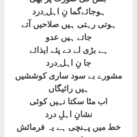
ہوجائےگما نِ اہل ِدرد
ہوتی رہتی ہیں صلاحیں آتے
جاتے ہیں عدو
ہے بڑی لے دے پئے ایذائے
جا نِ اہل ِدرد
مشورے بے سود ساری کوششیں
ہیں رائیگاں
اب مٹا سکتا نہیں کوئی
نشانِ اہلِ درد
خط میں پہنچی ہے یہ فرمائش