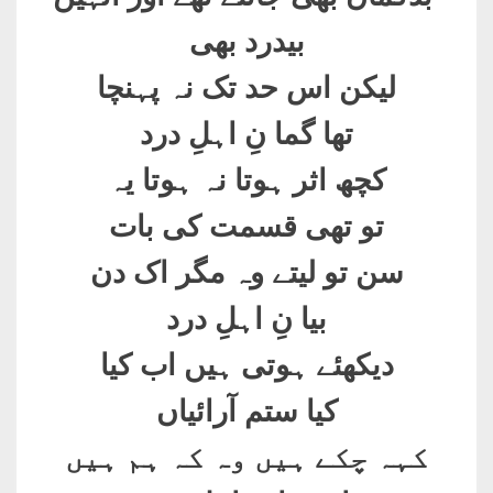
بیدرد بھی
لیکن اس حد تک نہ پہنچا
تھا گما نِ اہلِ درد
کچھ اثر ہوتا نہ ہوتا یہ
تو تھی قسمت کی بات
سن تو لیتے وہ مگر اک دن
بیا نِ اہلِ درد
دیکھئے ہوتی ہیں اب کیا
کیا ستم آرائیاں
کہہ چکے ہیں وہ کہ ہم ہیں