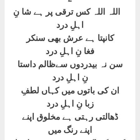
اللہ اللہ کس ترقی پر ہے شا نِ
اہلِ درد
کانپتا ہے عرش بھی سنکر
فغا نِ اہلِ درد
سن نہ بیدردوں سےظالم داستا
نِ اہلِ درد
ان کی باتوں میں کہاں لطفِ
زبا نِ اہلِ درد
ڈھالتی رہتی ہے مخلوق اپنے
اپنے رنگ میں