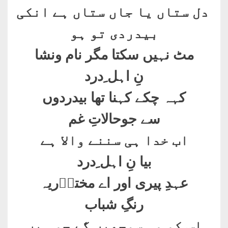
دل ستاں یا جاں ستاں ہے انکی
بیدردی تو ہو
مٹ نہیں سکتا مگر نام ونشا
نِ اہل ِدرد
کہہ چکے کہنا تھا بیدردوں
سے جوحالاتِ غم
اب خدا ہی سننے والا ہے
بیا نِ اہل ِدرد
عہدِ پیری اور اے مختاؔریہ
رنگِ شباب
اس کو وہ سمجھیں گے جو ہیں