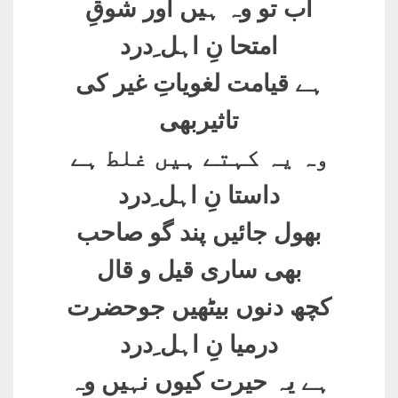
اب تو وہ ہیں اور شوقِ
امتحا نِ اہل ِدرد
ہے قیامت لغویاتِ غیر کی
تاثیربھی
وہ یہ کہتے ہیں غلط ہے
داستا نِ اہل ِدرد
بھول جائیں پند گو صاحب
بھی ساری قیل و قال
کچھ دنوں بیٹھیں جوحضرت
درمیا نِ اہل ِدرد
ہے یہ حیرت کیوں نہیں وہ