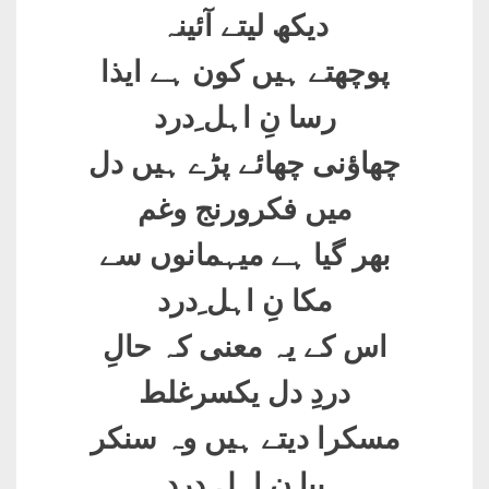
دیکھ لیتے آئینہ
پوچھتے ہیں کون ہے ایذا
رسا نِ اہل ِدرد
چھاؤنی چھائے پڑے ہیں دل
میں فکرورنج وغم
بھر گیا ہے میہمانوں سے
مکا نِ اہل ِدرد
اس کے یہ معنی کہ حالِ
دردِ دل یکسرغلط
مسکرا دیتے ہیں وہ سنکر
بیا نِ اہل ِدرد