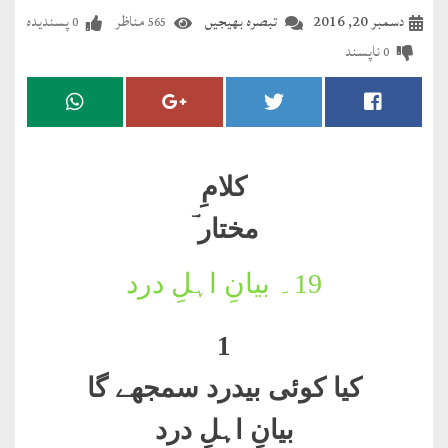
مضطرؔ
دسمبر 20, 2016
تبصرہ بھیجیں
مناظر
پسندیدہ
0
565
ناپسند
0
دستِ
دعا
کلام
علیم
کلامِ
درعدن
مختار ؔ
کلام
19۔
بیانِ اہلِ درد
مختار
1
کیا کوئی بیدرد سمجھے گا
بیانِ اہلِ درد