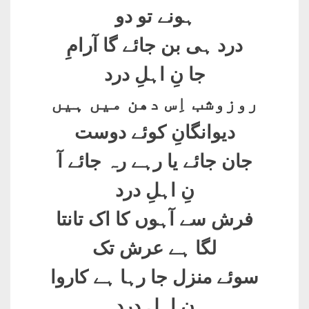
ہونے تو دو
درد ہی بن جائے گا آرامِ
جا نِ اہلِ درد
روزوشب اِس دھن میں ہیں
دیوانگانِ کوئے دوست
جان جائے یا رہے رہ جائے آ
نِ اہلِ درد
فرش سے آہوں کا اک تانتا
لگا ہے عرش تک
سوئے منزل جا رہا ہے کاروا
نِ اہلِ درد