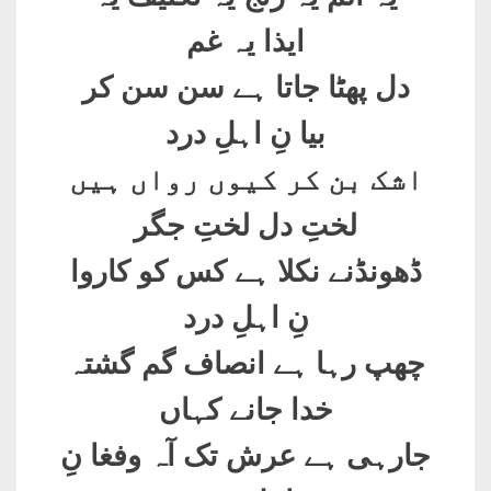
ایذا یہ غم
دل پھٹا جاتا ہے سن سن کر
بیا نِ اہلِ درد
اشک بن کر کیوں رواں ہیں
لختِ دل لختِ جگر
ڈھونڈنے نکلا ہے کس کو کاروا
نِ اہلِ درد
چھپ رہا ہے انصاف گم گشتہ
خدا جانے کہاں
جارہی ہے عرش تک آہ وفغا نِ