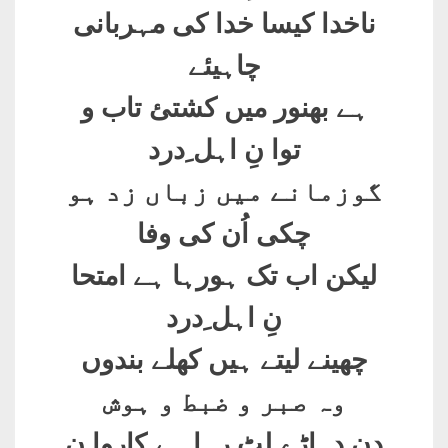
ناخدا کیسا خدا کی مہربانی
چاہیئے
ہے بھنور میں کشتئ تاب و
توا نِ اہل ِدرد
گوزمانے میں زباں زد ہو
چکی اُن کی وفا
لیکن اب تک ہورہا ہے امتحا
نِ اہل ِدرد
چھینے لیتے ہیں کھلے بندوں
وہ صبر و ضبط و ہوش
دن دہاڑے لٹ رہا ہے کاروا نِ