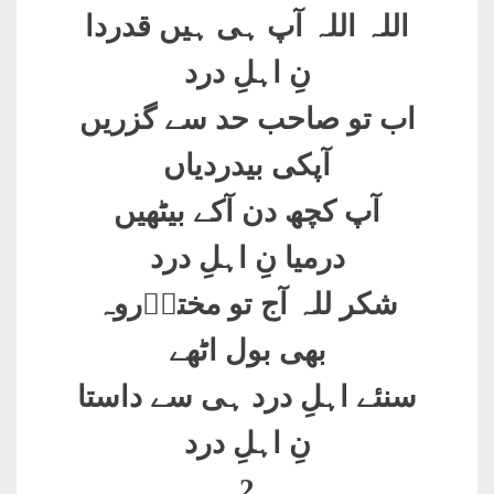
اللہ اللہ آپ ہی ہیں قدردا
نِ اہلِ درد
اب تو صاحب حد سے گزریں
آپکی بیدردیاں
آپ کچھ دن آکے بیٹھیں
درمیا نِ اہلِ درد
شکر للہ آج تو مختاؔروہ
بھی بول اٹھے
سنئے اہلِ درد ہی سے داستا
نِ اہلِ درد
2