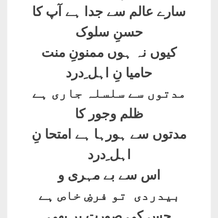
سارے عالم سے جدا ہے آپ کا
حسنِ سلوک
کیوں نہ ہوں ممنونِ منت
حامیا نِ اہل ِدرد
مدتوں سے سلسلہ جاری ہے
ظلم وجور کا
مدتوں سے ہورہا ہے امتحا نِ
اہل ِدرد
اس سے بے مہری و
بیدردی تو فرضِ خاص ہے
جس کی صورت پر بھی