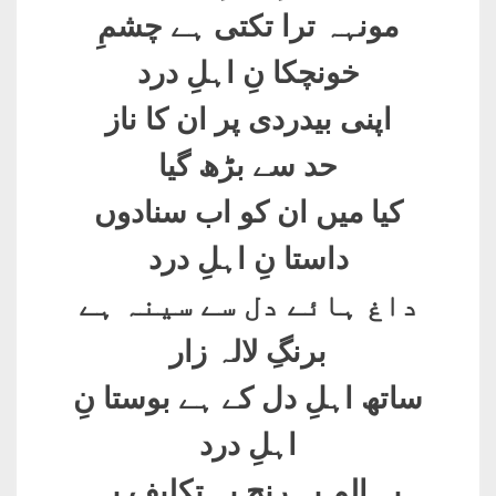
مونہہ ترا تکتی ہے چشمِ
خونچکا نِ اہلِ درد
اپنی بیدردی پر ان کا ناز
حد سے بڑھ گیا
کیا میں ان کو اب سنادوں
داستا نِ اہلِ درد
داغ ہائے دل سے سینہ ہے
برنگِ لالہ زار
ساتھ اہلِ دل کے ہے بوستا نِ
اہلِ درد
یہ الم یہ رنج یہ تکلیف یہ