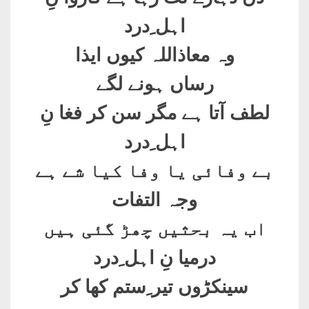
اہل ِدرد
وہ معاذاللہ کیوں ایذا
رساں ہونے لگے
لطف آتا ہے مگر سن کر فغا نِ
اہل ِدرد
بے وفائی یا وفا کیا شے ہے
وجہ التفات
اب یہ بحثیں چھڑ گئی ہیں
درمیا نِ اہل ِدرد
سینکڑوں تیر ِستم کھا کر