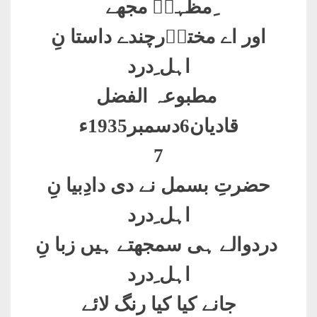
ِمظہرؔ مجھے
اور اے مختاؔرچندے داستا نِ
اہل ِدرد
مطبوعہ الفضل
قادیان6دسمبر1935ء
7
حضرتِ بسمل نے دی دادِبیا نِ
اہل ِدرد
دردوالے ہی سمجھتے ہیں زبا نِ
اہل ِدرد
جانے کیا کیا رنگ لائے