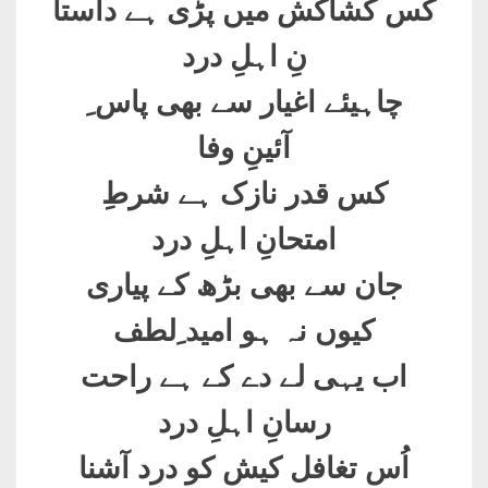
کس کشاکش میں پڑی ہے داستا
نِ اہلِ درد
چاہیئے اغیار سے بھی پاس ِ
آئینِ وفا
کس قدر نازک ہے شرطِ
امتحانِ اہلِ درد
جان سے بھی بڑھ کے پیاری
کیوں نہ ہو امید ِلطف
اب یہی لے دے کے ہے راحت
رسانِ اہلِ درد
اُس تغافل کیش کو درد آشنا