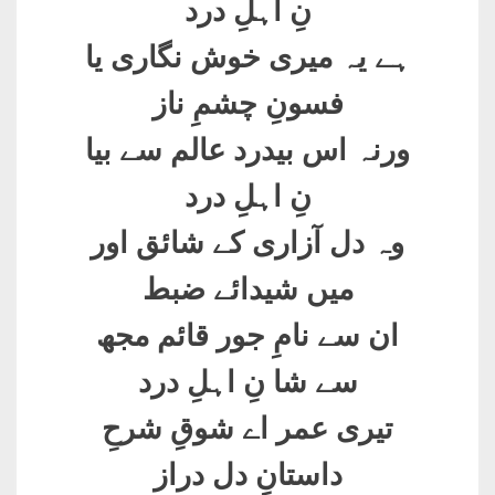
نِ اہلِ درد
ہے یہ میری خوش نگاری یا
فسونِ چشمِ ناز
ورنہ اس بیدرد عالم سے بیا
نِ اہلِ درد
وہ دل آزاری کے شائق اور
میں شیدائے ضبط
ان سے نامِ جور قائم مجھ
سے شا نِ اہلِ درد
تیری عمر اے شوقِ شرحِ
داستانِ دل دراز