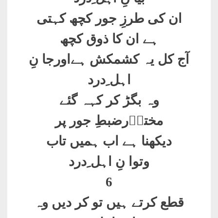
ان کی طرزِ جور کچھ کہتی
ہے ان کا ذوق کچھ
آج کل یہ کشمکش ہےاورجا نِ
اہل ِدرد
وہ بگڑ کر کہہ گئے
مختاؔرضبطِ جور پر
دیکھنا ہے اب ہمیں تاب
وتوا نِ اہل ِدرد
6
قطع کرتے ہیں تو کر دیں وہ