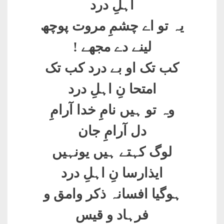
اہلِ درد
یہ تو اے چشمِ مروت پوچھ
لینے دے مجھے !
کب تک او بے درد کب تک
امتحا نِ اہلِ درد
وہ تو ہیں نامِ خدا آرامِ
دل آرامِ جان
لوگ کہتے ہیں یونہیں
ایذارسا نِ اہلِ درد
ہوگیا افسانہ ذکر وامق و
فرہاد و قیس