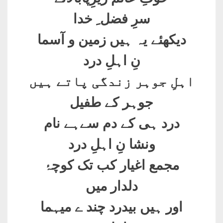
سرِ فضل ِ خدا
دیکھئے یہ ہیں زمین و آسما
نِ اہلِ درد
اہلِ جوہر زندگی پاتے ہیں
جوہر کے طفیل
درد ہی کے دم سےہے نام
ونشا نِ اہلِ درد
مجمع اغیار کب تک کوچۂ
دلدار میں
اور ہیں بیدرد چند ے میہما