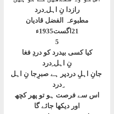
رازدا نِ اہل ِدرد
مطبوعہ الفضل قادیان
21اگست1935ء
5
کیا کسی بیدرد کو دردِ فغا
نِ اہل ِدرد
جانِ اہلِ دردپر ہے صبرِجا نِ اہل
ِدرد
اس سے فرصت ہو تو پھر کچھ
اور دیکھا جائے گا