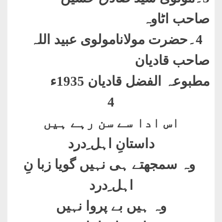
صاحب اٹاوہ
4۔حضرت مولانامولوی عبید اللہ
صاحب قادیان
مطبوعہ الفضل قادیان 1935ء
4
اس ادا سے سن رہے ہیں
داستانِ اہل ِدرد
وہ سمجھتے ہی نہیں گویا زبا نِ
اہل ِدرد
وہ ہیں بے پروا نہیں