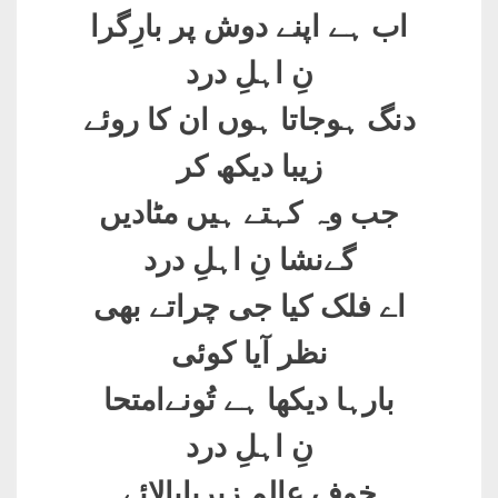
اب ہے اپنے دوش پر بارِگرا
نِ اہلِ درد
دنگ ہوجاتا ہوں ان کا روئے
زیبا دیکھ کر
جب وہ کہتے ہیں مٹادیں
گےنشا نِ اہلِ درد
اے فلک کیا جی چراتے بھی
نظر آیا کوئی
بارہا دیکھا ہے تُونےامتحا
نِ اہلِ درد
خوفِ عالم زیرِپابالائے