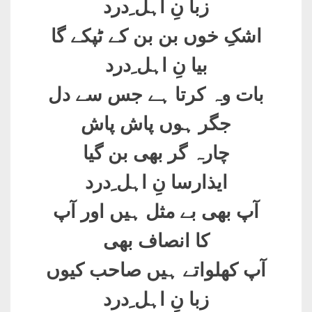
زبا نِ اہل ِدرد
اشکِ خوں بن بن کے ٹپکے گا
بیا نِ اہل ِدرد
بات وہ کرتا ہے جس سے دل
جگر ہوں پاش پاش
چارہ گر بھی بن گیا
ایذارسا نِ اہل ِدرد
آپ بھی بے مثل ہیں اور آپ
کا انصاف بھی
آپ کھلواتے ہیں صاحب کیوں
زبا نِ اہل ِدرد