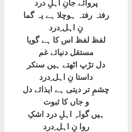
پروائے جانِ اہلِ درد
رفتہ رفتہ ہوچلا ہے یہ گما
نِ اہل ِدرد
لفظ لفظ اس کا ہے گویا
مستقل دنیائے غم
دل تڑپ اٹھتے ہیں سنکر
داستا نِ اہل ِدرد
چشمِ تر دیتی ہے ایذائے دل
و جاں کا ثبوت
ہیں گواہِ اہلِ درد اشکِ
روا نِ اہل ِدرد