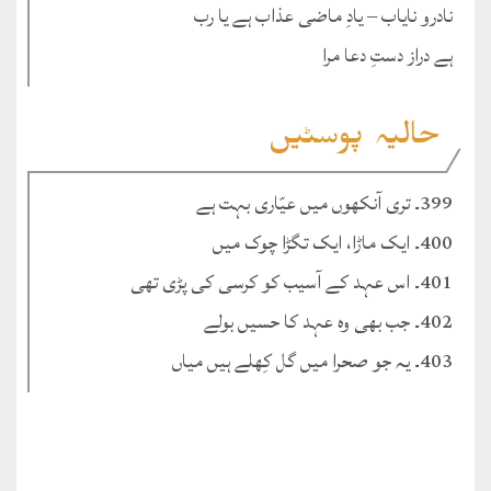
نادرو نایاب – یادِ ماضی عذاب ہے یا رب
ہے دراز دستِ دعا مرا
حالیہ پوسٹیں
399۔ تری آنکھوں میں عیّاری بہت ہے
400۔ ایک ماڑا، ایک تگڑا چوک میں
401۔ اس عہد کے آسیب کو کرسی کی پڑی تھی
402۔ جب بھی وہ عہد کا حسیں بولے
403۔ یہ جو صحرا میں گل کِھلے ہیں میاں