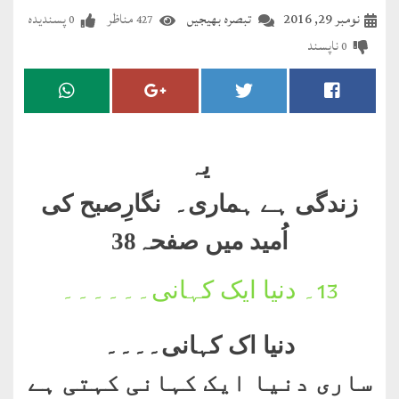
مضطرؔ
نومبر 29, 2016
تبصرہ بھیجیں
مناظر
پسندیدہ
0
427
ناپسند
0
دستِ
دعا
کلام
علیم
یہ
درعدن
زندگی ہے ہماری۔ نگارِصبح کی
اُمید میں صفحہ38
کلام
مختار
۔
دنیا ایک کہانی۔۔۔۔۔۔
13
دنیا اک کہانی۔۔۔۔
ساری دنیا ایک کہانی کہتی ہے