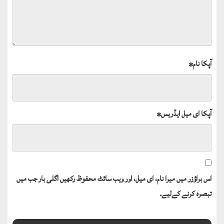
آپکا نام
*
آپکا ای میل ایڈریس
*
اس براؤزر میں میرا نام، ای میل، اور ویب سائٹ محفوظ رکھیں اگلی بار جب میں
تبصرہ کرنے کےلیے۔