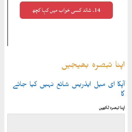
14۔ شائد کسی خواب میں کہا کچھ
اپنا تبصرہ بھیجیں
آپکا ای میل ایڈریس شائع نہیں کیا جائے
گا
اپنا تبصرہ لکھیں