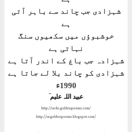
شہزادی جب چاند سے باہر آتی
ہے
خوشبوؤں میں سکھیوں سنگ
نہاتی ہے
شہزادہ جب باغ کے اندر آتا ہے
شہزادی کو چاند بلا لے جاتا ہے
1990
ء
عبید اللہ علیم ؔ
http://urdu.goldenpoems.com/
http://urgoldenpoems.blogspot.com/