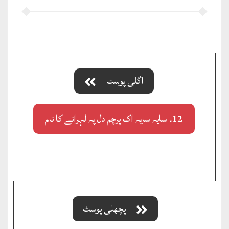
اگلی پوسٹ
12۔ سایہ سایہ اک پرچم دل پہ لہرانے کا نام
پچھلی پوسٹ