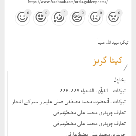
https://www.facebook.com/urdu.goldenpoems/
0
0
0
0
0
0
ٹيگز:
عبید اللہ علیم ؔ
کیٹا گریز
بخارِدل
تبرکات – القرآن ۔ الشعراء 225-228
تبرکات ۔ آنحضرت محمد مصطفیٰ صلی علیہ و سلم کے اشعار
تعارف چوہدری محمد علی مضطرؔعارفی
تعارف چوہدری محمد علی مضطرؔعارفی
چوہدری محمد علی مضطرؔعارفی