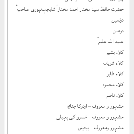
حضرت حافظ سید مختار احمد مختار ؔشاہجہانپوری صاحب ؓ
درثمین
درعدن
عبید اللہ علیم ؔ
کلام بشیر
کلام شریف
کلام طاہر
کلام محمود
کلام ناصر
مشہور و معروف – اردوکا جنازہ
مشہور و معروف – خسرو کی پہیلی
مشہور ومعروف – بیٹیاں