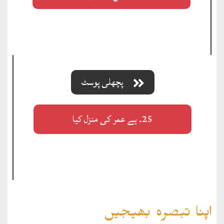
پچھلی پوسٹ
25۔ ہے عمر کی منزل کیا
اپنا تبصرہ بھیجیں