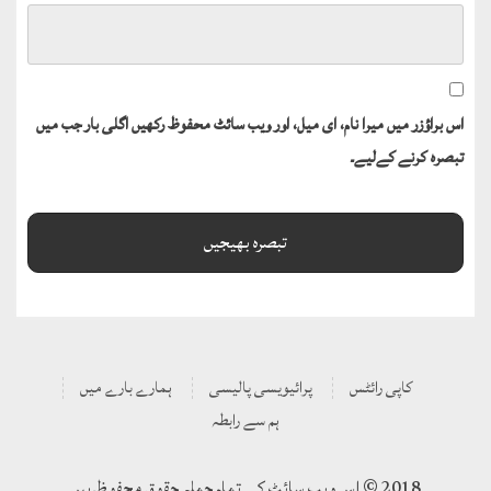
اس براؤزر میں میرا نام، ای میل، اور ویب سائٹ محفوظ رکھیں اگلی بار جب میں
تبصرہ کرنے کےلیے۔
کاپی رائٹس
پرائیویسی پالیسی
ہمارے بارے میں
ہم سے رابطہ
2018 © اس ویب سائٹ کے تمام جملہ حقوق محفوظ ہیں