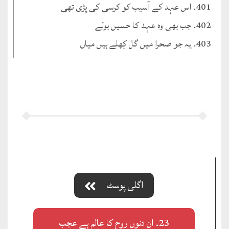
401۔ اس عہد کے آسیب کو کرسی کی پڑی تھی
402۔ جب بھی وہ عہد کا حسیں بولے
403۔ یہ جو صحرا میں گل کِھلے ہیں میاں
اگلی پوسٹ
23۔ ان دنوں روح کا عالم ہے عجب