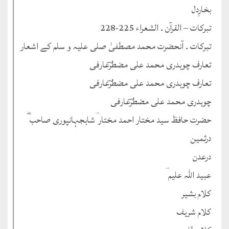
بخارِدل
تبرکات – القرآن ۔ الشعراء 225-228
تبرکات ۔ آنحضرت محمد مصطفیٰ صلی علیہ و سلم کے اشعار
تعارف چوہدری محمد علی مضطرؔعارفی
تعارف چوہدری محمد علی مضطرؔعارفی
چوہدری محمد علی مضطرؔعارفی
حضرت حافظ سید مختار احمد مختار ؔشاہجہانپوری صاحب ؓ
درثمین
درعدن
عبید اللہ علیم ؔ
کلام بشیر
کلام شریف