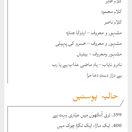
کلام طاہر
کلام محمود
کلام ناصر
مشہور و معروف – اردوکا جنازہ
مشہور و معروف – خسرو کی پہیلی
مشہور ومعروف – بیٹیاں
نادرو نایاب – یادِ ماضی عذاب ہے یا رب
ہے دراز دستِ دعا مرا
حالیہ پوسٹیں
399۔ تری آنکھوں میں عیّاری بہت ہے
400۔ ایک ماڑا، ایک تگڑا چوک میں