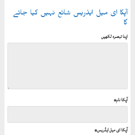
آپکا ای میل ایڈریس شائع نہیں کیا جائے
گا
اپنا تبصرہ لکھیں
آپکا نام
*
آپکا ای میل ایڈریس
*