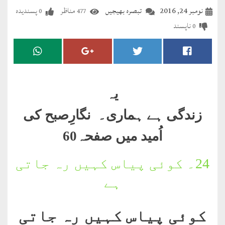
مضطرؔ
نومبر 24, 2016
تبصرہ بھیجیں
مناظر
پسندیدہ
0
477
ناپسند
0
دستِ
دعا
کلام
علیم
یہ
درعدن
زندگی ہے ہماری۔ نگارِصبح کی
اُمید میں صفحہ60
کلام
مختار
24۔
کوئی پیاس کہیں رہ جاتی
ہے
کوئی پیاس کہیں رہ جاتی