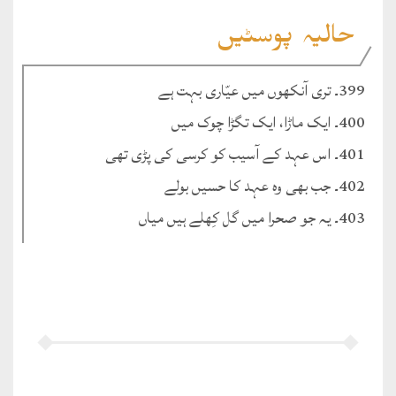
حالیہ پوسٹیں
399۔ تری آنکھوں میں عیّاری بہت ہے
400۔ ایک ماڑا، ایک تگڑا چوک میں
401۔ اس عہد کے آسیب کو کرسی کی پڑی تھی
402۔ جب بھی وہ عہد کا حسیں بولے
403۔ یہ جو صحرا میں گل کِھلے ہیں میاں