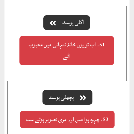
اگلی پوسٹ
51۔ اب تو یوں خانۂ تنہائی میں محبوب
آئے
پچھلی پوسٹ
53۔ چہرہ ہوا میں اور مری تصویر ہوئے سب