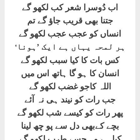
اب دُوسرا شعر کب لکھو گے
جتنا بھی قریب جاؤ گے تم
انساں کو عجب عجب لکھو گے
‘
ہر لمحہ یہاں ہے ایک ’ہونا
کس بات کا کیا سبب لکھو گے
انسان کا ہو گا ہاتھ اس میں
اللہ کاجو غضب لکھو گے
جب رات کو نیند ہی نہ آئے
پھر رات کو کیسے شب لکھو گے
بچے کےبھی دل سے پو چھ لینا
کیا ہے وہ جسے طرب لکھو گے