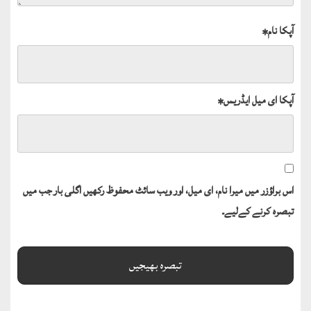
آپکا نام
*
آپکا ای میل ایڈریس
*
اس براؤزر میں میرا نام، ای میل، اور ویب سائٹ محفوظ رکھیں اگلی بار جب میں
تبصرہ کرنے کےلیے۔