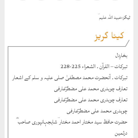
ٹيگز:
عبید اللہ علیم ؔ
کیٹا گریز
بخارِدل
تبرکات – القرآن ۔ الشعراء 225-228
تبرکات ۔ آنحضرت محمد مصطفیٰ صلی علیہ و سلم کے اشعار
تعارف چوہدری محمد علی مضطرؔعارفی
تعارف چوہدری محمد علی مضطرؔعارفی
چوہدری محمد علی مضطرؔعارفی
حضرت حافظ سید مختار احمد مختار ؔشاہجہانپوری صاحب ؓ
درثمین