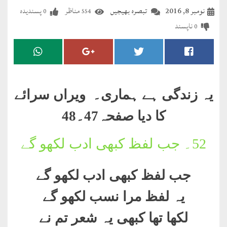
مضطرؔ
نومبر 8, 2016
تبصرہ بھیجیں
مناظر
پسندیدہ
0
554
ناپسند
0
دستِ
دعا
کلام
علیم
یہ زندگی ہے ہماری۔ ویراں سرائے
درعدن
کا دیا صفحہ47۔48
کلام
52۔
جب لفظ کبھی ادب لکھو گے
مختار
جب لفظ کبھی ادب لکھو گے
یہ لفظ مرا نسب لکھو گے
لکھا تھا کبھی یہ شعر تم نے