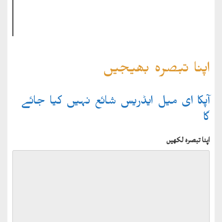
اپنا تبصرہ بھیجیں
آپکا ای میل ایڈریس شائع نہیں کیا جائے
گا
اپنا تبصرہ لکھیں