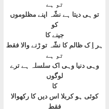
تو ہے
تو ہی دیتا ہے نشّہ اپنے مظلوموں
کو
جینے کا
ہر اِ ک ظالم کا نشّہ تو ڑنے والا فقط
تو ہے
وہی دنیا وہی اک سلسلہ ہے ترے
لوگوں
کا
کوئی ہو کربلا اس دیں کا رکھوالا
فقط