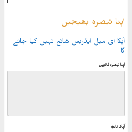
اپنا تبصرہ بھیجیں
آپکا ای میل ایڈریس شائع نہیں کیا جائے
گا
اپنا تبصرہ لکھیں
آپکا نام
*