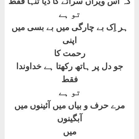
کہ اس ویراں سرائے کا دیا تنہا فقط
تو ہے
ہر اِک بے چارگی میں بے بسی میں
اپنی
رحمت کا
جو دل پر ہاتھ رکھتا ہے خداوندا
فقط
تو ہے
مرے حرف و بیاں میں آئینوں میں
آبگینوں
میں