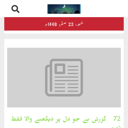
Skip
درثمین
جمعہ‬‮،
23
صفر‬،
1448ھ
to
content
کلام
محمود
کلام
طاہر
کلام
بشیر
بخارِدل
72۔ گزرتی ہے جو دل پر دیکھنے والا فقط
کلام