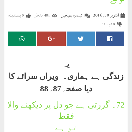
تو ہے
مضطرؔ
اکتوبر 30, 2016
تبصرہ بھیجیں
مناظر
پسندیدہ
0
484
دستِ
ناپسند
0
دعا
کلام
علیم
یہ
درعدن
زندگی ہے ہماری۔ ویراں سرائے کا
کلام
دیا صفحہ87۔88
مختار
72۔
گزرتی ہے جو دل پر دیکھنے والا
فقط
تو ہے