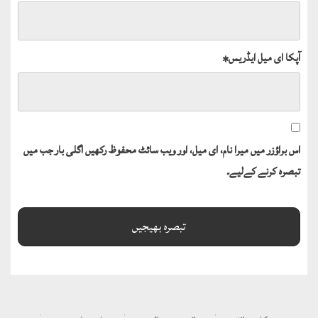
آپکا ای میل ایڈریس
*
اس براؤزر میں میرا نام، ای میل، اور ویب سائٹ محفوظ رکھیں اگلی بار جب میں
تبصرہ کرنے کےلیے۔