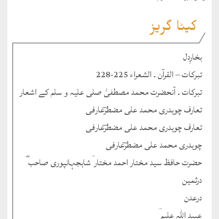
کیٹا گریز
بخارِدل
تبرکات – القرآن ۔ الشعراء 225-228
تبرکات ۔ آنحضرت محمد مصطفیٰ صلی علیہ و سلم کے اشعار
تعارف چوہدری محمد علی مضطرؔعارفی
تعارف چوہدری محمد علی مضطرؔعارفی
چوہدری محمد علی مضطرؔعارفی
حضرت حافظ سید مختار احمد مختار ؔشاہجہانپوری صاحب ؓ
درثمین
درعدن
عبید اللہ علیم ؔ