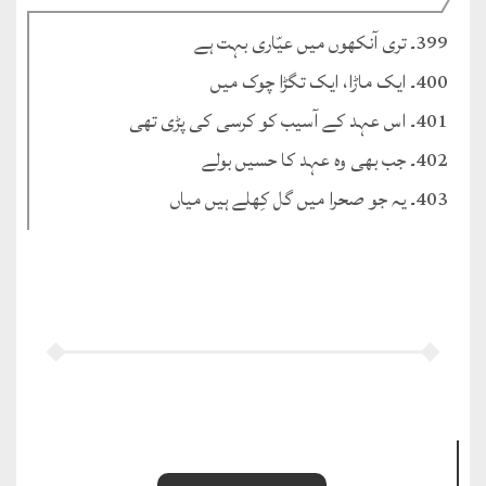
399۔ تری آنکھوں میں عیّاری بہت ہے
400۔ ایک ماڑا، ایک تگڑا چوک میں
401۔ اس عہد کے آسیب کو کرسی کی پڑی تھی
402۔ جب بھی وہ عہد کا حسیں بولے
403۔ یہ جو صحرا میں گل کِھلے ہیں میاں