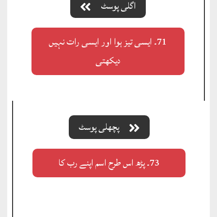
اگلی پوسٹ
71۔ ایسی تیز ہوا اور ایسی رات نہیں
دیکھتی
پچھلی پوسٹ
73۔ پڑھ اس طرح اسم اپنے رب کا