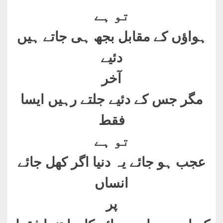
تو ہے
ہواؤں کے مقابل بجھ ہی جاتے ہیں
دئیے
آخر
مگر جس کے دئیے جلتے رہیں ایسا
فقط
تو ہے
عجب ہو جائے یہ دنیا اگر کھل جائے
انساں
پر