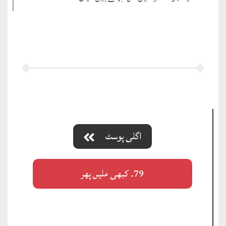
اگلی پوسٹ
79۔ کبھی ملیں پھر