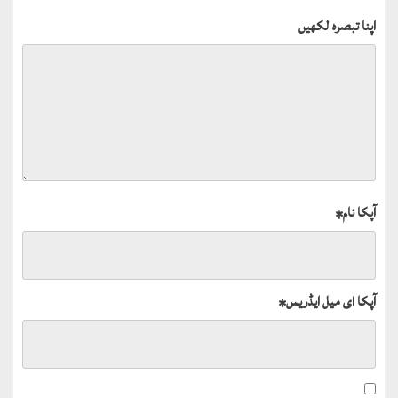
اپنا تبصرہ لکھیں
آپکا نام
*
آپکا ای میل ایڈریس
*