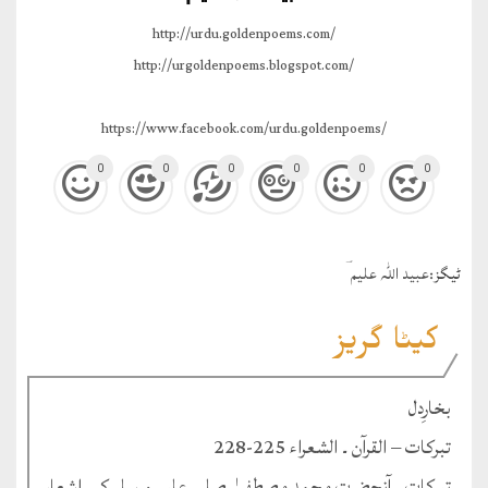
http://urdu.goldenpoems.com/
http://urgoldenpoems.blogspot.com/
https://www.facebook.com/urdu.goldenpoems/
0
0
0
0
0
0
ٹيگز:
عبید اللہ علیم ؔ
کیٹا گریز
بخارِدل
تبرکات – القرآن ۔ الشعراء 225-228
تبرکات ۔ آنحضرت محمد مصطفیٰ صلی علیہ و سلم کے اشعار