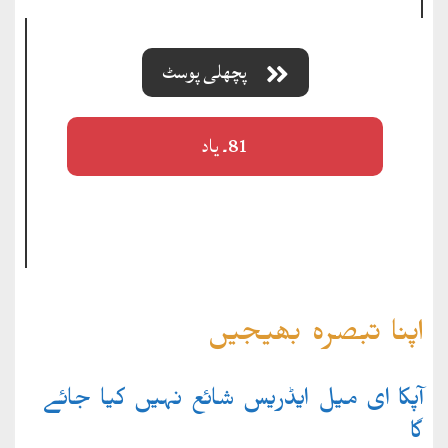
پچھلی پوسٹ
81۔ یاد
اپنا تبصرہ بھیجیں
آپکا ای میل ایڈریس شائع نہیں کیا جائے
گا