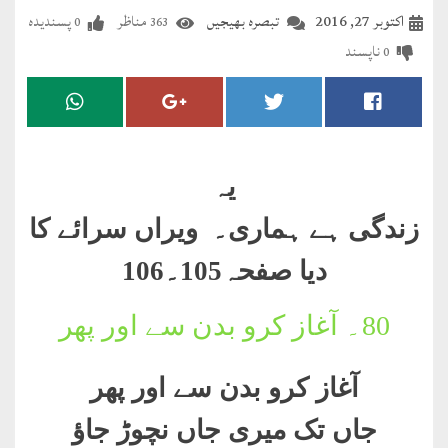
مضطرؔ
اکتوبر 27, 2016
تبصرہ بھیجیں
مناظر
پسندیدہ
0
363
ناپسند
0
دستِ
دعا
کلام
علیم
یہ
درعدن
زندگی ہے ہماری۔ ویراں سرائے کا
دیا صفحہ105۔106
کلام
مختار
80۔
آغاز کرو بدن سے اور پھر
آغاز کرو بدن سے اور پھر
جاں تک میری جاں نچوڑ جاؤ