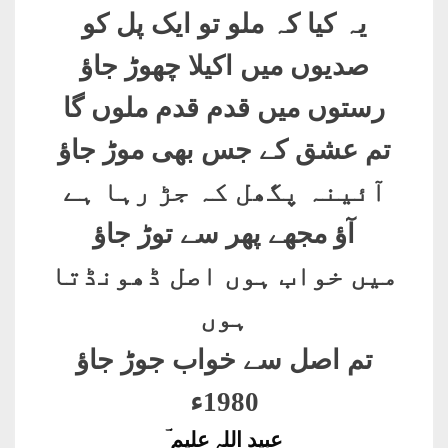
یہ کیا کہ ملو تو ایک پل کو
صدیوں میں اکیلا چھوڑ جاؤ
رستوں میں قدم قدم ملوں گا
تم عشق کے جس بھی موڑ جاؤ
آئینہ پگھل کہ جڑ رہا ہے
آؤ مجھے پھر سے توڑ جاؤ
میں خواب ہوں اصل ڈھونڈتا
ہوں
تم اصل سے خواب جوڑ جاؤ
1980ء
عبید اللہ علیم ؔ