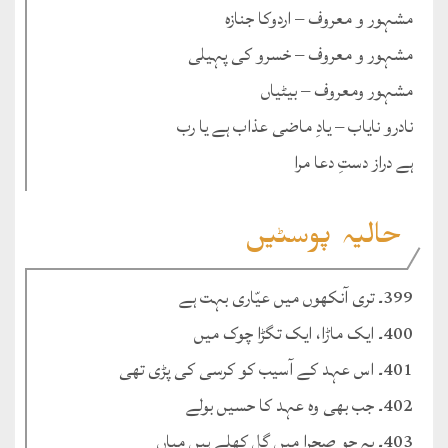
مشہور و معروف – اردوکا جنازہ
مشہور و معروف – خسرو کی پہیلی
مشہور ومعروف – بیٹیاں
نادرو نایاب – یادِ ماضی عذاب ہے یا رب
ہے دراز دستِ دعا مرا
حالیہ پوسٹیں
399۔ تری آنکھوں میں عیّاری بہت ہے
400۔ ایک ماڑا، ایک تگڑا چوک میں
401۔ اس عہد کے آسیب کو کرسی کی پڑی تھی
402۔ جب بھی وہ عہد کا حسیں بولے
403۔ یہ جو صحرا میں گل کِھلے ہیں میاں