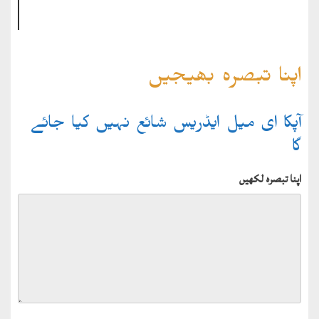
اپنا تبصرہ بھیجیں
آپکا ای میل ایڈریس شائع نہیں کیا جائے
گا
اپنا تبصرہ لکھیں