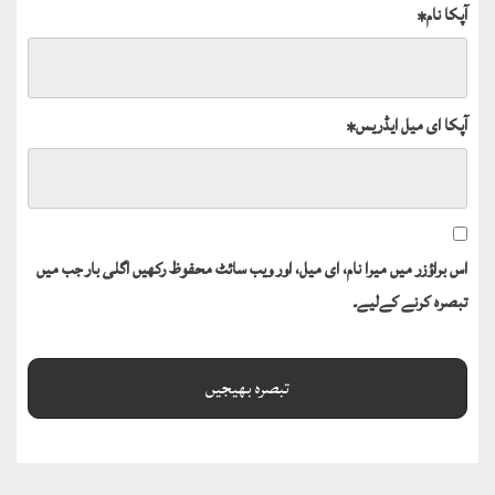
آپکا نام
*
آپکا ای میل ایڈریس
*
اس براؤزر میں میرا نام، ای میل، اور ویب سائٹ محفوظ رکھیں اگلی بار جب میں
تبصرہ کرنے کےلیے۔