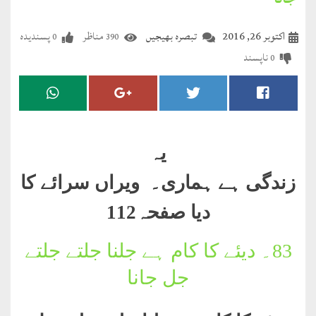
جانا
مضطرؔ
اکتوبر 26, 2016
تبصرہ بھیجیں
مناظر
پسندیدہ
0
390
دستِ
ناپسند
0
دعا
کلام
علیم
یہ
درعدن
زندگی ہے ہماری۔ ویراں سرائے کا
کلام
دیا صفحہ112
مختار
83۔
دیئے کا کام ہے جلنا جلتے جلتے
جل جانا