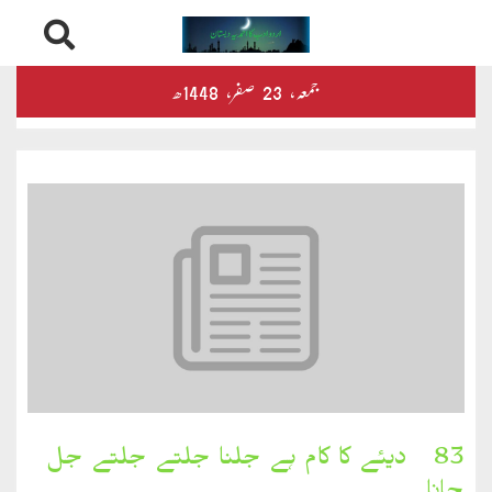
Skip
درثمین
جمعہ‬‮،
23
صفر‬،
1448ھ
to
content
کلام
محمود
کلام
طاہر
کلام
بشیر
بخارِدل
83۔ دیئے کا کام ہے جلنا جلتے جلتے جل
کلام