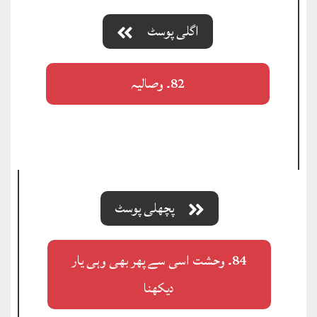
اگلی پوسٹ
82۔ وصالیہ
پچھلی پوسٹ
84۔ وحشت اسی سے پھر بھی وہی یار
دیکھنا