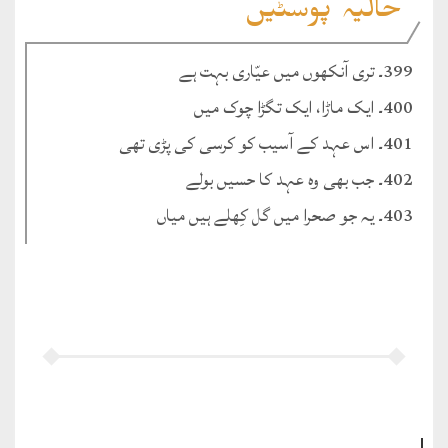
حالیہ پوسٹیں
399۔ تری آنکھوں میں عیّاری بہت ہے
400۔ ایک ماڑا، ایک تگڑا چوک میں
401۔ اس عہد کے آسیب کو کرسی کی پڑی تھی
402۔ جب بھی وہ عہد کا حسیں بولے
403۔ یہ جو صحرا میں گل کِھلے ہیں میاں