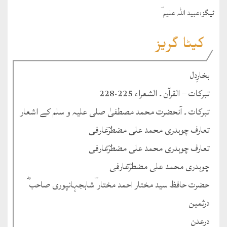
ٹيگز:
عبید اللہ علیم ؔ
کیٹا گریز
بخارِدل
تبرکات – القرآن ۔ الشعراء 225-228
تبرکات ۔ آنحضرت محمد مصطفیٰ صلی علیہ و سلم کے اشعار
تعارف چوہدری محمد علی مضطرؔعارفی
تعارف چوہدری محمد علی مضطرؔعارفی
چوہدری محمد علی مضطرؔعارفی
حضرت حافظ سید مختار احمد مختار ؔشاہجہانپوری صاحب ؓ
درثمین
درعدن