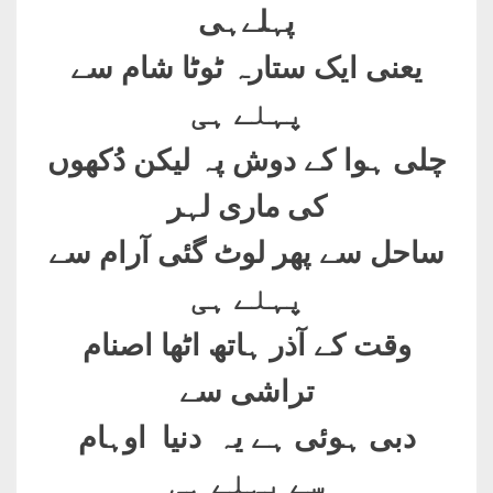
پہلےہی
یعنی ایک ستارہ ٹوٹا شام سے
پہلے ہی
چلی ہوا کے دوش پہ لیکن دُکھوں
کی ماری لہر
ساحل سے پھر لوٹ گئی آرام سے
پہلے ہی
وقت کے آذر ہاتھ اٹھا اصنام
تراشی سے
دبی ہوئی ہے یہ دنیا اوہام
سے پہلے ہی