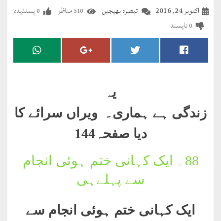
مضطرؔ
اکتوبر 24, 2016
تبصرہ بھیجیں
مناظر
پسندیدہ
0
510
ناپسند
0
دستِ
دعا
کلام
علیم
یہ
درعدن
زندگی ہے ہماری۔ ویراں سرائے کا
دیا صفحہ144
کلام
مختار
88۔
ایک کہانی ختم ہوئی انجام
سے پہلےہی
ایک کہانی ختم ہوئی انجام سے