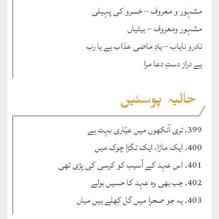
مشہور و معروف – خسرو کی پہیلی
مشہور ومعروف – بیٹیاں
نادرو نایاب – یادِ ماضی عذاب ہے یا رب
ہے دراز دستِ دعا مرا
حالیہ پوسٹیں
399۔ تری آنکھوں میں عیّاری بہت ہے
400۔ ایک ماڑا، ایک تگڑا چوک میں
401۔ اس عہد کے آسیب کو کرسی کی پڑی تھی
402۔ جب بھی وہ عہد کا حسیں بولے
403۔ یہ جو صحرا میں گل کِھلے ہیں میاں