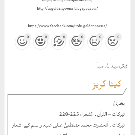
http://urgoldenpoems.blogspot.com/
https://www.facebook.com/urdu.goldenpoems/
0
0
0
0
0
0
ٹيگز:
عبید اللہ علیم ؔ
کیٹا گریز
بخارِدل
تبرکات – القرآن ۔ الشعراء 225-228
تبرکات ۔ آنحضرت محمد مصطفیٰ صلی علیہ و سلم کے اشعار