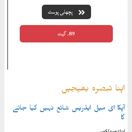
پچھلی پوسٹ
89۔ گیت
اپنا تبصرہ بھیجیں
آپکا ای میل ایڈریس شائع نہیں کیا جائے
گا
اپنا تبصرہ لکھیں