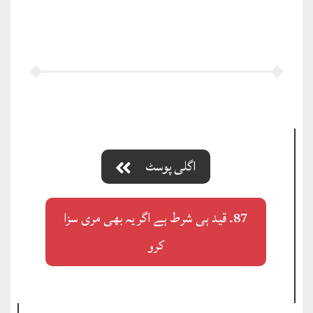
اگلی پوسٹ
87۔ قید ہی شرط ہے اگر یہ بھی مری سزا
کرو