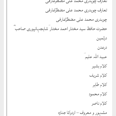
تعارف چوہدری محمد علی مضطرؔعارفی
تعارف چوہدری محمد علی مضطرؔعارفی
چوہدری محمد علی مضطرؔعارفی
حضرت حافظ سید مختار احمد مختار ؔشاہجہانپوری صاحب ؓ
درثمین
درعدن
عبید اللہ علیم ؔ
کلام بشیر
کلام شریف
کلام طاہر
کلام محمود
کلام ناصر
مشہور و معروف – اردوکا جنازہ