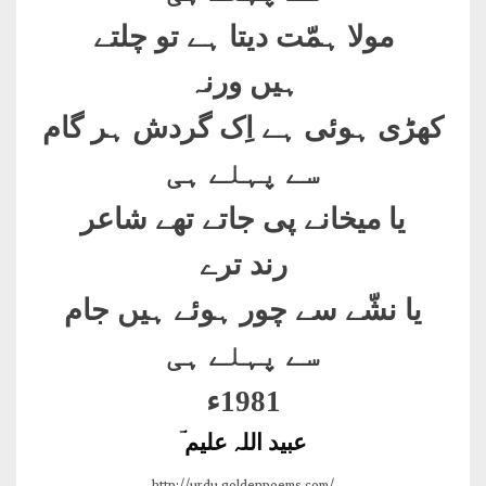
مولا ہمّت دیتا ہے تو چلتے
ہیں ورنہ
کھڑی ہوئی ہے اِک گردش ہر گام
سے پہلے ہی
یا میخانے پی جاتے تھے شاعر
رند ترے
یا نشّے سے چور ہوئے ہیں جام
سے پہلے ہی
1981ء
عبید اللہ علیم ؔ
http://urdu.goldenpoems.com/