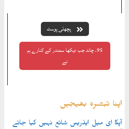
پچھلی پوسٹ
95۔ چاند جب دیکھا سمندر کے کنارے ہم
نے
اپنا تبصرہ بھیجیں
آپکا ای میل ایڈریس شائع نہیں کیا جائے