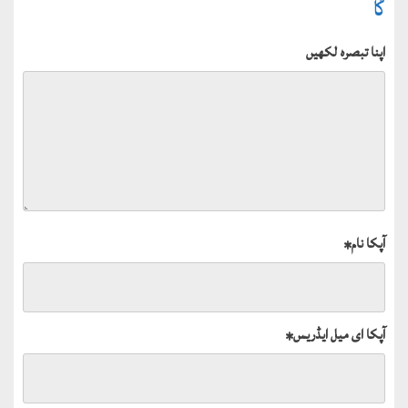
گا
اپنا تبصرہ لکھیں
آپکا نام
*
آپکا ای میل ایڈریس
*