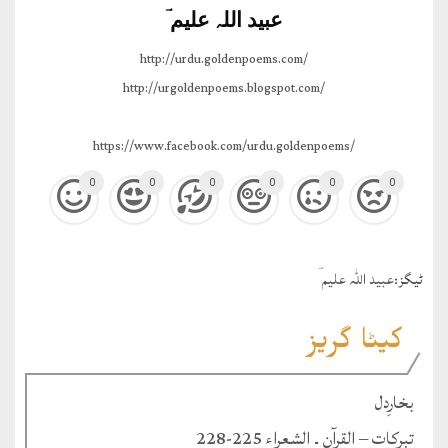
عبید اللہ علیم ؔ
http://urdu.goldenpoems.com/
http://urgoldenpoems.blogspot.com/
https://www.facebook.com/urdu.goldenpoems/
0
0
0
0
0
0
ٹيگز:
عبید اللہ علیم ؔ
کیٹا گریز
بخارِدل
تبرکات – القرآن ۔ الشعراء 225-228