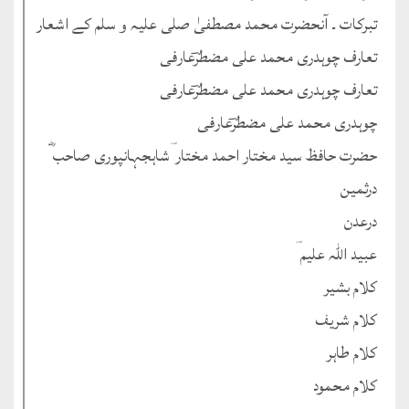
تبرکات ۔ آنحضرت محمد مصطفیٰ صلی علیہ و سلم کے اشعار
تعارف چوہدری محمد علی مضطرؔعارفی
تعارف چوہدری محمد علی مضطرؔعارفی
چوہدری محمد علی مضطرؔعارفی
حضرت حافظ سید مختار احمد مختار ؔشاہجہانپوری صاحب ؓ
درثمین
درعدن
عبید اللہ علیم ؔ
کلام بشیر
کلام شریف
کلام طاہر
کلام محمود