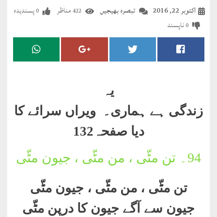
مضطرؔ
اکتوبر 22, 2016
تبصرہ بھیجیں
مناظر
پسندیدہ
0
422
ناپسند
0
دستِ
دعا
کلام
علیم
یہ
درعدن
زندگی ہے ہماری۔ ویراں سرائے کا
دیا صفحہ132
کلام
مختار
94۔
تن مٹّی ، من مٹّی ، جیون مٹّی
تن مٹّی ، من مٹّی ، جیون مٹّی
جیون سے آگے جیون کا درپن مٹّی