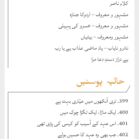
کلام ناصر
مشہور و معروف – اردوکا جنازہ
مشہور و معروف – خسرو کی پہیلی
مشہور ومعروف – بیٹیاں
نادرو نایاب – یادِ ماضی عذاب ہے یا رب
ہے دراز دستِ دعا مرا
حالیہ پوسٹیں
399۔ تری آنکھوں میں عیّاری بہت ہے
400۔ ایک ماڑا، ایک تگڑا چوک میں
401۔ اس عہد کے آسیب کو کرسی کی پڑی تھی
402۔ جب بھی وہ عہد کا حسیں بولے