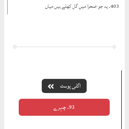
403۔ یہ جو صحرا میں گل کِھلے ہیں میاں
اگلی پوسٹ
93۔ چہرے