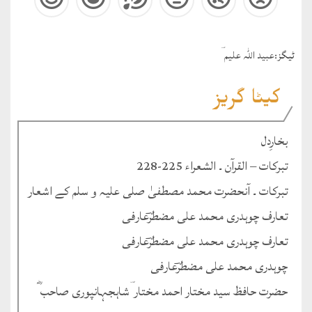
ٹيگز:
عبید اللہ علیم ؔ
کیٹا گریز
بخارِدل
تبرکات – القرآن ۔ الشعراء 225-228
تبرکات ۔ آنحضرت محمد مصطفیٰ صلی علیہ و سلم کے اشعار
تعارف چوہدری محمد علی مضطرؔعارفی
تعارف چوہدری محمد علی مضطرؔعارفی
چوہدری محمد علی مضطرؔعارفی
حضرت حافظ سید مختار احمد مختار ؔشاہجہانپوری صاحب ؓ