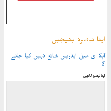
اپنا تبصرہ بھیجیں
آپکا ای میل ایڈریس شائع نہیں کیا جائے
گا
اپنا تبصرہ لکھیں