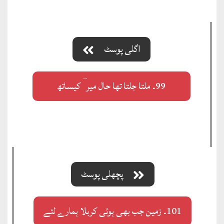
اگلی پوسٹ
99۔ ملتا جلتا تھا حال میر ؔ کیساتھ
پچھلی پوسٹ
101۔ زمین جب بھی ہوئی کربلا ہمارے لئے