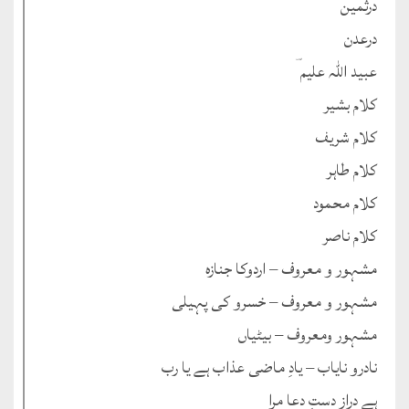
درثمین
درعدن
عبید اللہ علیم ؔ
کلام بشیر
کلام شریف
کلام طاہر
کلام محمود
کلام ناصر
مشہور و معروف – اردوکا جنازہ
مشہور و معروف – خسرو کی پہیلی
مشہور ومعروف – بیٹیاں
نادرو نایاب – یادِ ماضی عذاب ہے یا رب
ہے دراز دستِ دعا مرا