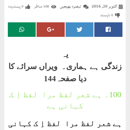
مضطرؔ
اکتوبر 20, 2016
تبصرہ بھیجیں
مناظر
پسندیدہ
0
508
ناپسند
0
دستِ
دعا
کلام
علیم
یہ
درعدن
زندگی ہے ہماری۔ ویراں سرائے کا
دیا صفحہ144
کلام
مختار
100۔
ہے شعر لفظ مرا لفظ اِ ک
کہانی ہے
ہے شعر لفظ مرا لفظ اِ ک کہانی