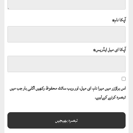
آپکا نام
*
آپکا ای میل ایڈریس
*
اس براؤزر میں میرا نام، ای میل، اور ویب سائٹ محفوظ رکھیں اگلی بار جب میں
تبصرہ کرنے کےلیے۔