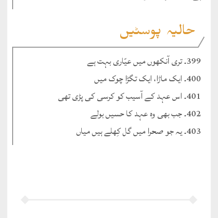
حالیہ پوسٹیں
399۔ تری آنکھوں میں عیّاری بہت ہے
400۔ ایک ماڑا، ایک تگڑا چوک میں
401۔ اس عہد کے آسیب کو کرسی کی پڑی تھی
402۔ جب بھی وہ عہد کا حسیں بولے
403۔ یہ جو صحرا میں گل کِھلے ہیں میاں