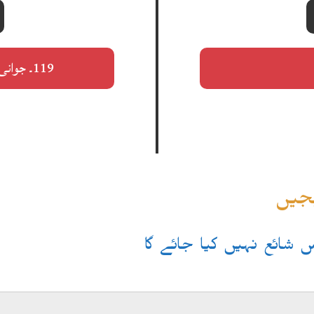
119۔ جوانی کیا ہوئی اک رات کی کہانی ہوئی
یجیں
یس شائع نہیں کیا جائے گا