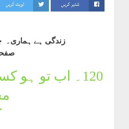
شئیر کریں
ٹویٹ کریں
زندگی ہے ہماری۔ چا
صفحہ39۔
120۔
اب تو ہو کس
مج
ک