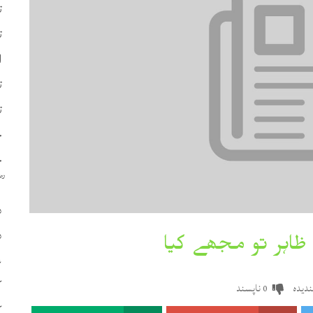
ت
ت
ا
ت
ت
چ
ح
د
د
ع
ک
دیدہ
ناپسند
0
ک