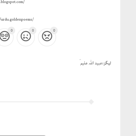
.blogspot.com/
/urdu.goldenpoems/
0
0
0
ٹيگز:
عبید اللہ علیم ؔ