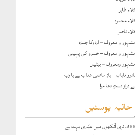
لام طاہر
لام محمود
لام ناصر
شہور و معروف – اردوکا جنازہ
شہور و معروف – خسرو کی پہیلی
شہور ومعروف – بیٹیاں
ادرو نایاب – یادِ ماضی عذاب ہے یا رب
ے دراز دستِ دعا مرا
حالیہ پوسٹیں
۔ تری آنکھوں میں عیّاری بہت ہے