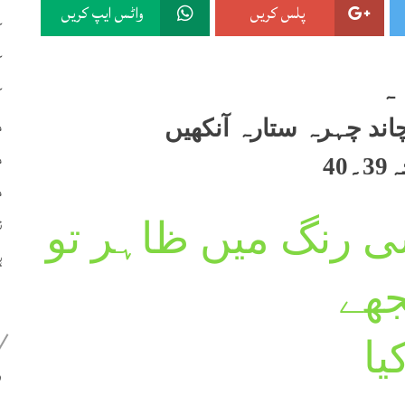
پلس کریں
واٹس ایپ کریں
ک
ک
ہ
ک
م
ند چہرہ ستارہ آنکھیں
م
40
م
ن
ی رنگ میں ظاہر تو
ہ
ھے
یا
399