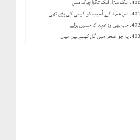
۔ ایک ماڑا، ایک تگڑا چوک میں
۔ اس عہد کے آسیب کو کرسی کی پڑی تھی
۔ جب بھی وہ عہد کا حسیں بولے
۔ یہ جو صحرا میں گل کِھلے ہیں میاں