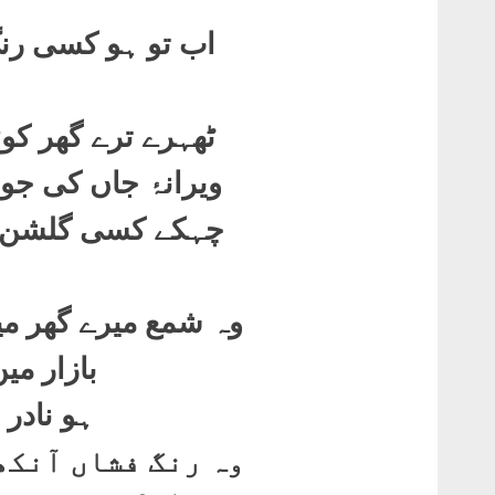
اب تو ہو کسی رن
ٹھہرے ترے گھر کو
ویرانۂ جاں کی ج
چہکے کسی گلشن می
وہ شمع میرے گھر می
بازار م
ہو نادر 
وہ رنگ فشاں آنکھ