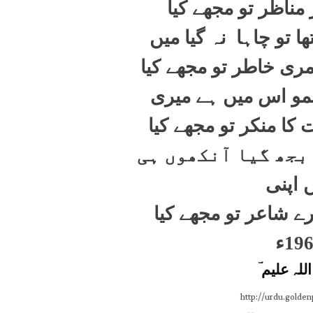
 مناظر تو مجھے کیا
ا تو چاہا نہ گیا میں
ری خاطر تو مجھے کیا
ہ نمو اس میں ہے میری
کا منکر تو مجھے کیا
 بجھ گیا آنکھوں ہی
 اپنی
ے شاعر تو مجھے کیا
19ء
للہ علیم ؔ
http://urdu.golde