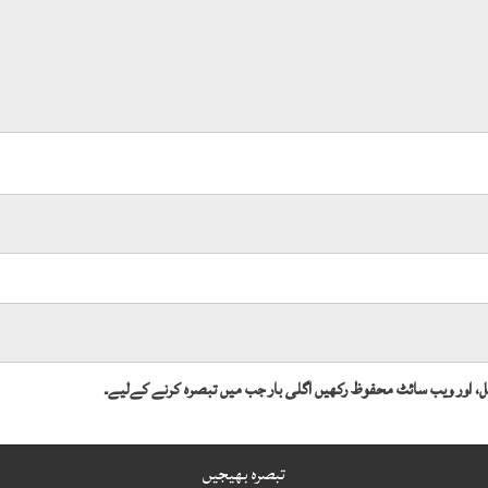
میل، اور ویب سائٹ محفوظ رکھیں اگلی بار جب میں تبصرہ کرنے کےلیے۔