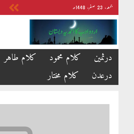
Skip
جمعہ‬‮،
23
صفر‬،
1448ھ
to
content
درثمین
کلام محمود
کلام طاہر
درعدن
کلام مختار