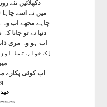
دکھلائیں نئے روز
میں نے اسے چاہا تھ
چاہے مجھے اب وہ م
دنیا نے تو جانا ک
اب ہو وہ مری ذات 
اِک خواب تھا اور
میں
اب کوئی پکارے مر
69
عبید ا
npoems.com/