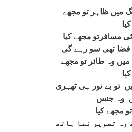
400
گ میں ظاہر تو مجھے
401
402
کیا
403
ئی مسافرتو مجھے کیا
و فضا تھی سو رہے گی
ں وہ طائر تو مجھے
کیا
ں تو بے نور ہی ٹھہری
یں وہ جنس
تو مجھے کیا
 وہ تصویر نما ہاتھ