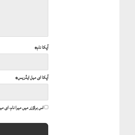
آپکا نام
*
آپکا ای میل ایڈریس
*
اس براؤزر میں میرا نام، ای 