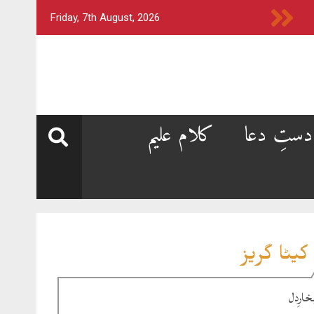
Friday, 7th August, 2026
دستِ دعا
کلام علیم
کیٹا گریز
خارِدل