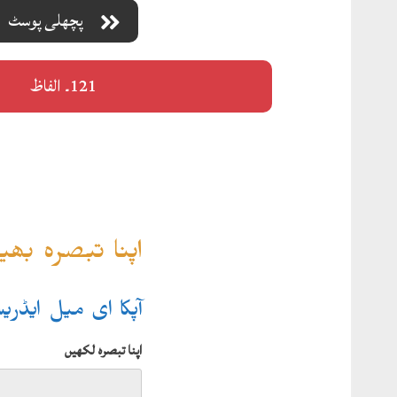
پچھلی پوسٹ
121۔ الفاظ
اپنا تبصرہ بھ
آپکا ای میل ایڈر
اپنا تبصرہ لکھیں