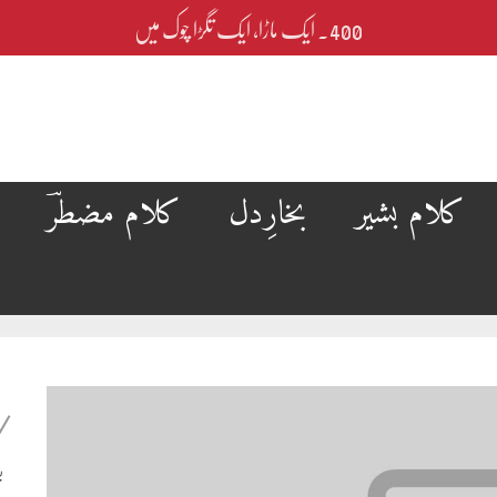
400۔ ایک ماڑا، ایک تگڑا چوک میں
کلام بشیر
بخارِدل
کلام مضطرؔ
ب