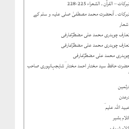
برکات – القرآن ۔ الشعراء 225-228
برکات ۔ آنحضرت محمد مصطفیٰ صلی علیہ و سلم کے
شعار
عارف چوہدری محمد علی مضطرؔعارفی
عارف چوہدری محمد علی مضطرؔعارفی
وہدری محمد علی مضطرؔعارفی
ضرت حافظ سید مختار احمد مختار ؔشاہجہانپوری صاحب
رثمین
رعدن
بید اللہ علیم ؔ
لام بشیر
لام شریف