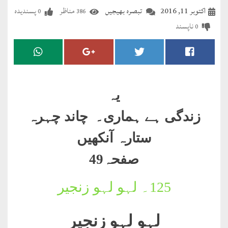
مضطرؔ
اکتوبر 11, 2016
تبصرہ بھیجیں
مناظر
پسندیدہ
0
386
ناپسند
0
دستِ
دعا
کلام
علیم
یہ
درعدن
زندگی ہے ہماری۔ چاند چہرہ
ستارہ آنکھیں
کلام
مختار
صفحہ49
125۔
لہو لہو زنجیر
لہو لہو زنجیر