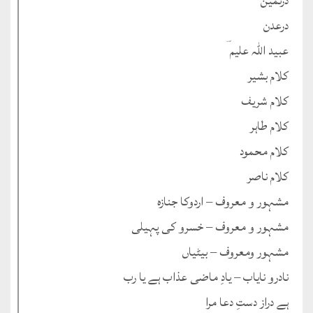
درثمین
درعدن
عبید اللہ علیم ؔ
کلام بشیر
کلام شریف
کلام طاہر
کلام محمود
کلام ناصر
مشہور و معروف – اردوکا جنازہ
مشہور و معروف – خسرو کی پہیلی
مشہور ومعروف – بیٹیاں
نادرو نایاب – یادِ ماضی عذاب ہے یا رب
ہے دراز دستِ دعا مرا