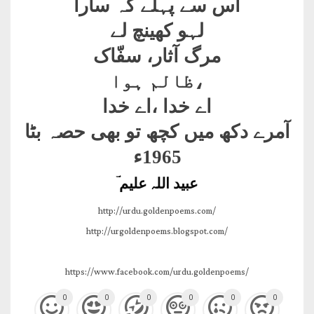
اس سے پہلے کہ سارا
لہو کھینچ لے
مرگ آثار، سفّاک
،ظالم ہوا
اے خدا ،اے خدا
آمرے دکھ میں کچھ تو بھی حصہ بٹا
1965ء
عبید اللہ علیم ؔ
http://urdu.goldenpoems.com/
http://urgoldenpoems.blogspot.com/
https://www.facebook.com/urdu.goldenpoems/
0
0
0
0
0
0