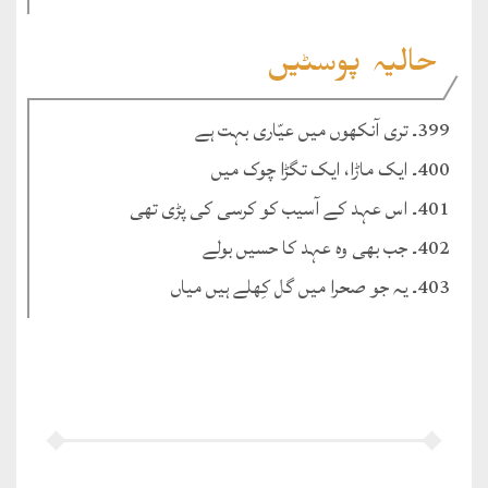
حالیہ پوسٹیں
399۔ تری آنکھوں میں عیّاری بہت ہے
400۔ ایک ماڑا، ایک تگڑا چوک میں
401۔ اس عہد کے آسیب کو کرسی کی پڑی تھی
402۔ جب بھی وہ عہد کا حسیں بولے
403۔ یہ جو صحرا میں گل کِھلے ہیں میاں