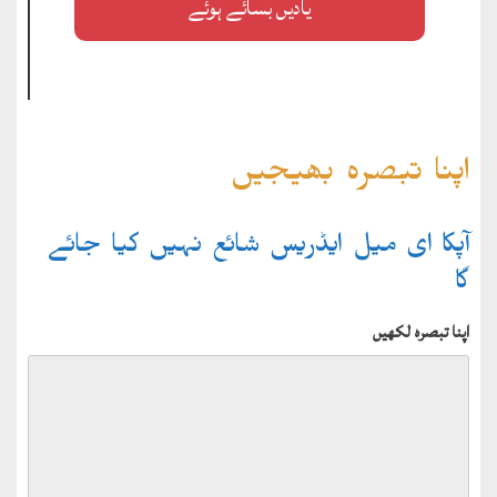
یادیں بسائے ہوئے
اپنا تبصرہ بھیجیں
آپکا ای میل ایڈریس شائع نہیں کیا جائے
گا
اپنا تبصرہ لکھیں