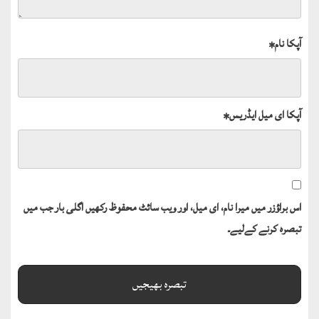
آپکا نام
*
آپکا ای میل ایڈریس
*
اس براؤزر میں میرا نام، ای میل، اور ویب سائٹ محفوظ رکھیں اگلی بار جب میں
تبصرہ کرنے کےلیے۔