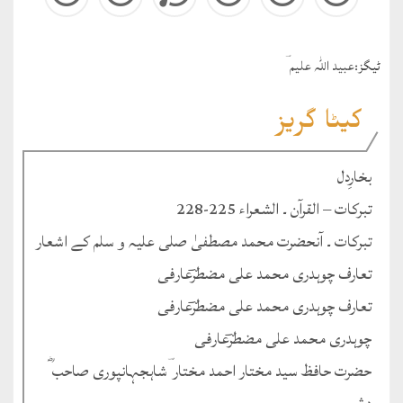
ٹيگز:
عبید اللہ علیم ؔ
کیٹا گریز
بخارِدل
تبرکات – القرآن ۔ الشعراء 225-228
تبرکات ۔ آنحضرت محمد مصطفیٰ صلی علیہ و سلم کے اشعار
تعارف چوہدری محمد علی مضطرؔعارفی
تعارف چوہدری محمد علی مضطرؔعارفی
چوہدری محمد علی مضطرؔعارفی
حضرت حافظ سید مختار احمد مختار ؔشاہجہانپوری صاحب ؓ