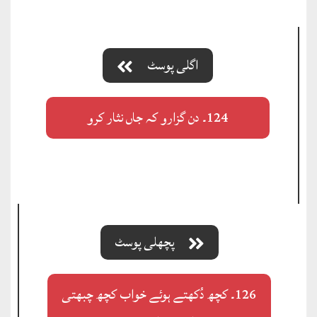
اگلی پوسٹ
124۔ دن گزارو کہ جاں نثار کرو
پچھلی پوسٹ
126۔ کچھ دُکھتے ہوئے خواب کچھ چبھتی