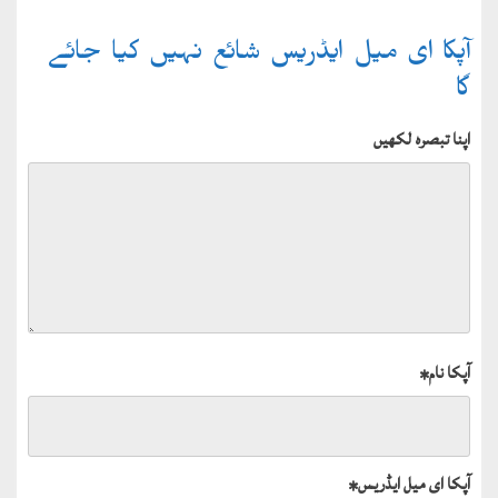
آپکا ای میل ایڈریس شائع نہیں کیا جائے
گا
اپنا تبصرہ لکھیں
آپکا نام
*
آپکا ای میل ایڈریس
*