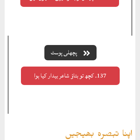
پچھلی پوسٹ
137۔ کچھ تو بتاؤ شاعر بیدار کیا ہوا
اپنا تبصرہ بھیجیں