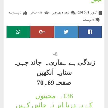
کہیں
مضطرؔ
اکتوبر 8, 2016
تبصرہ بھیجیں
مناظر
پسندیدہ
0
498
دستِ
ناپسند
0
دعا
کلام
علیم
یہ
درعدن
زندگی ہے ہماری۔ چاند چہرہ
کلام
ستارہ آنکھیں
مختار
صفحہ69۔70
136۔
محبتوں
کے یہ دریا اتر نہ جائیں کہیں