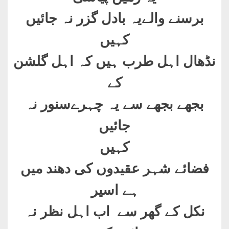
برسنے والےیہ بادل گزر نہ جائیں
کہیں
نڈھال اہل طرب ہیں کہ اہل گلشن
کے
بجھے بجھے سے یہ چہرےسنور نہ
جائیں
کہیں
فضائے شہر عقیدوں کی دھند میں
ہے اسیر
نکل کے گھر سے اب اہل نظر نہ