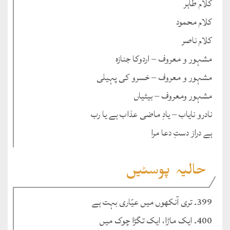
کلام طاہر
کلام محمود
کلام ناصر
مشہور و معروف – اردوکا جنازہ
مشہور و معروف – خسرو کی پہیلی
مشہور ومعروف – بیٹیاں
نادرو نایاب – یادِ ماضی عذاب ہے یا رب
ہے دراز دستِ دعا مرا
حالیہ پوسٹیں
399۔ تری آنکھوں میں عیّاری بہت ہے
400۔ ایک ماڑا، ایک تگڑا چوک میں