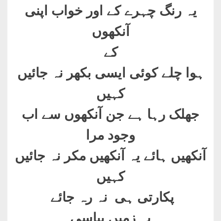
یہ رنگ چہرے کے اور خواب اپنی
آنکھوں
کے
ہوا چلے کوئی ایسی بکھر نہ جائیں
کہیں
جھلک رہا ہے جن آنکھوں سے اب
وجود مرا
آنکھیں ہائے یہ آنکھیں مکر نہ جائیں
کہیں
پکارتی ہی نہ رہ جائے
یہ زمیں پیاسی