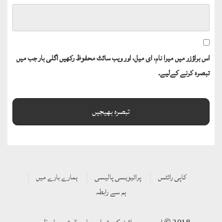
اس براؤزر میں میرا نام، ای میل، اور ویب سائٹ محفوظ رکھیں اگلی بار جب میں
تبصرہ کرنے کےلیے۔
کاپی رائٹس
پرائیویسی پالیسی
ہمارے بارے میں
ہم سے رابطہ