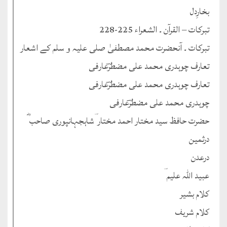
بخارِدل
تبرکات – القرآن ۔ الشعراء 225-228
تبرکات ۔ آنحضرت محمد مصطفیٰ صلی علیہ و سلم کے اشعار
تعارف چوہدری محمد علی مضطرؔعارفی
تعارف چوہدری محمد علی مضطرؔعارفی
چوہدری محمد علی مضطرؔعارفی
حضرت حافظ سید مختار احمد مختار ؔشاہجہانپوری صاحب ؓ
درثمین
درعدن
عبید اللہ علیم ؔ
کلام بشیر
کلام شریف