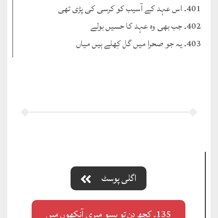
401۔ اس عہد کے آسیب کو کرسی کی پڑی تھی
402۔ جب بھی وہ عہد کا حسیں بولے
403۔ یہ جو صحرا میں گل کِھلے ہیں میاں
اگلی پوسٹ
135۔ کچھ دن تو بسو میری آنکھوں میں