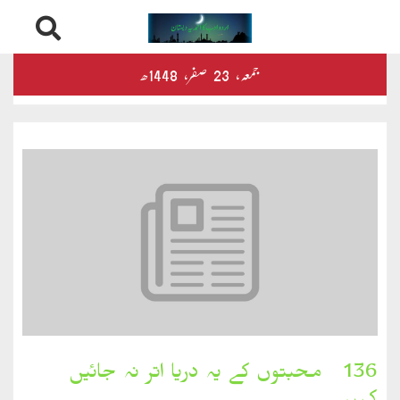
Skip
درثمین
جمعہ‬‮،
23
صفر‬،
1448ھ
to
content
کلام
محمود
کلام
طاہر
کلام
بشیر
بخارِدل
136۔ محبتوں کے یہ دریا اتر نہ جائیں
کلام