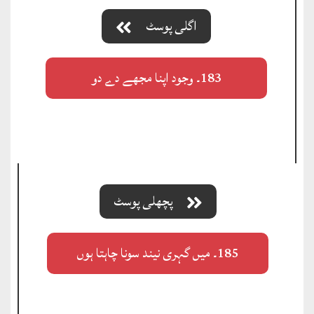
اگلی پوسٹ
183۔ وجود اپنا مجھے دے دو
پچھلی پوسٹ
185۔ میں گہری نیند سونا چاہتا ہوں