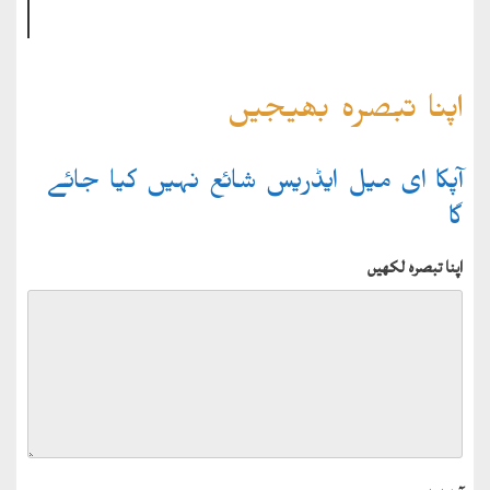
اپنا تبصرہ بھیجیں
آپکا ای میل ایڈریس شائع نہیں کیا جائے
گا
اپنا تبصرہ لکھیں