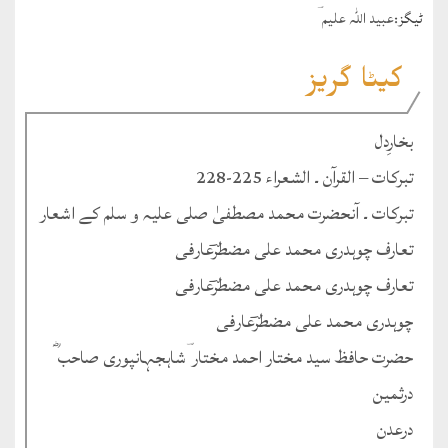
ٹيگز:
عبید اللہ علیم ؔ
کیٹا گریز
بخارِدل
تبرکات – القرآن ۔ الشعراء 225-228
تبرکات ۔ آنحضرت محمد مصطفیٰ صلی علیہ و سلم کے اشعار
تعارف چوہدری محمد علی مضطرؔعارفی
تعارف چوہدری محمد علی مضطرؔعارفی
چوہدری محمد علی مضطرؔعارفی
حضرت حافظ سید مختار احمد مختار ؔشاہجہانپوری صاحب ؓ
درثمین
درعدن