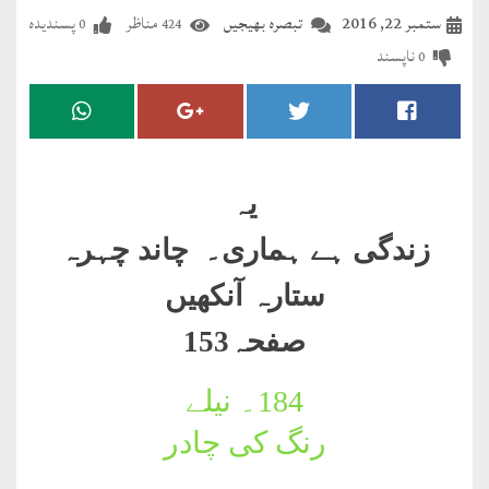
مضطرؔ
ستمبر 22, 2016
تبصرہ بھیجیں
مناظر
پسندیدہ
0
424
ناپسند
0
دستِ
دعا
کلام
علیم
یہ
درعدن
زندگی ہے ہماری۔ چاند چہرہ
ستارہ آنکھیں
کلام
مختار
صفحہ153
184۔
نیلے
رنگ کی چادر