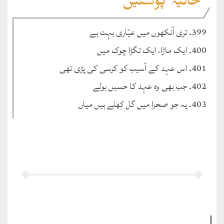
حالیہ پوسٹیں
399۔ تری آنکھوں میں عیّاری بہت ہے
400۔ ایک ماڑا، ایک تگڑا چوک میں
401۔ اس عہد کے آسیب کو کرسی کی پڑی تھی
402۔ جب بھی وہ عہد کا حسیں بولے
403۔ یہ جو صحرا میں گل کِھلے ہیں میاں