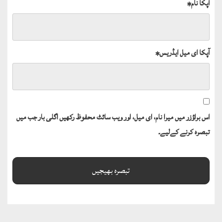
آپکا نام
*
آپکا ای میل ایڈریس
*
اس براؤزر میں میرا نام، ای میل، اور ویب سائٹ محفوظ رکھیں اگلی بار جب میں
تبصرہ کرنے کےلیے۔