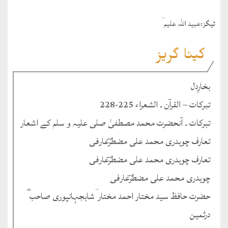
ٹيگز:
عبید اللہ علیم ؔ
کیٹا گریز
بخارِدل
تبرکات – القرآن ۔ الشعراء 225-228
تبرکات ۔ آنحضرت محمد مصطفیٰ صلی علیہ و سلم کے اشعار
تعارف چوہدری محمد علی مضطرؔعارفی
تعارف چوہدری محمد علی مضطرؔعارفی
چوہدری محمد علی مضطرؔعارفی
حضرت حافظ سید مختار احمد مختار ؔشاہجہانپوری صاحب ؓ
درثمین