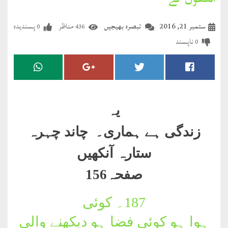
آنکھوں کے
مضطرؔ
ستمبر 21, 2016
تبصرہ بھیجیں
مناظر
پسندیدہ
0
436
دستِ
ناپسند
0
دعا
کلام
علیم
یہ
درعدن
زندگی ہے ہماری۔ چاند چہرہ
کلام
ستارہ آنکھیں
مختار
صفحہ156
187۔
کوئی
ہوا ہو کوئی فضا ہو دیکھنے والی