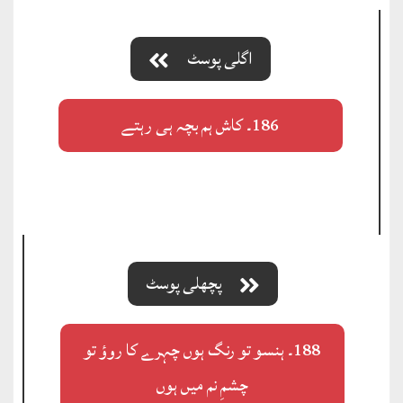
اگلی پوسٹ
186۔ کاش ہم بچہ ہی رہتے
پچھلی پوسٹ
188۔ ہنسو تو رنگ ہوں چہرے کا روؤ تو
چشمِ نم میں ہوں