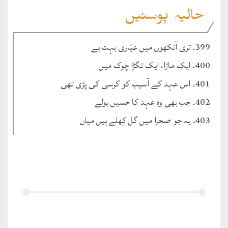
حالیہ پوسٹیں
399۔ تری آنکھوں میں عیّاری بہت ہے
400۔ ایک ماڑا، ایک تگڑا چوک میں
401۔ اس عہد کے آسیب کو کرسی کی پڑی تھی
402۔ جب بھی وہ عہد کا حسیں بولے
403۔ یہ جو صحرا میں گل کِھلے ہیں میاں