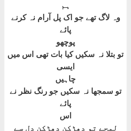
ہم
وہ لاگ تھے جو اک پل آرام نہ کرنے
پائے
پوچھو
تو بتلا نہ سکیں کیا بات تھی اس میں
ایسی
چاہیں
تو سمجھا نہ سکیں جو رنگ نظر نے
پائے
اس
لمحے تو دھڑکن دھڑکن دل سے