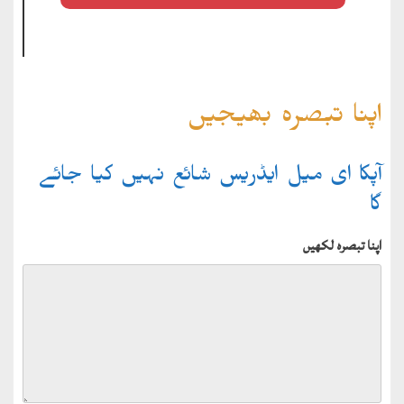
اپنا تبصرہ بھیجیں
آپکا ای میل ایڈریس شائع نہیں کیا جائے
گا
اپنا تبصرہ لکھیں