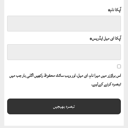
آپکا نام
*
آپکا ای میل ایڈریس
*
اس براؤزر میں میرا نام، ای میل، اور ویب سائٹ محفوظ رکھیں اگلی بار جب میں
تبصرہ کرنے کےلیے۔