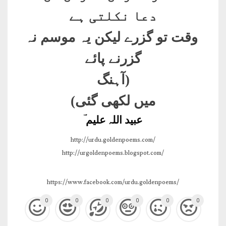
دعا نکلتی ہے
وقت تو گزرے لیکن یہ موسم نہ
گزرنے پائے
(آہنگ
میں لکھی گئی)
عبید اللہ علیم ؔ
http://urdu.goldenpoems.com/
http://urgoldenpoems.blogspot.com/
https://www.facebook.com/urdu.goldenpoems/
0
0
0
0
0
0