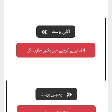
اگلی پوسٹ
24۔ تیرے کوچے میں بکھر جاؤں اگر!
پچھلی پوسٹ