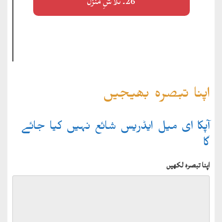
26۔ تلاشِ منزل
اپنا تبصرہ بھیجیں
آپکا ای میل ایڈریس شائع نہیں کیا جائے
گا
اپنا تبصرہ لکھیں