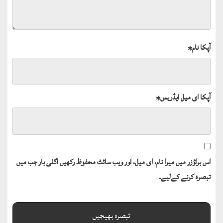
آپکا نام
*
آپکا ای میل ایڈریس
*
اس براؤزر میں میرا نام، ای میل، اور ویب سائٹ محفوظ رکھیں اگلی بار جب میں
تبصرہ کرنے کےلیے۔