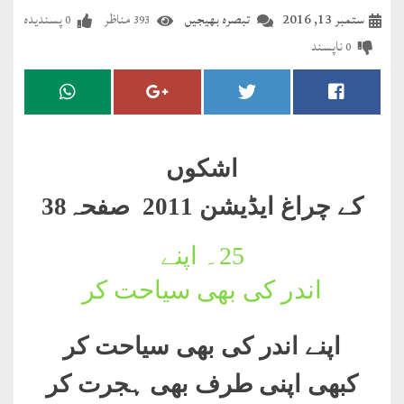
مضطرؔ
ستمبر 13, 2016
تبصرہ بھیجیں
مناظر
پسندیدہ
0
393
ناپسند
0
دستِ
دعا
کلام
علیم
اشکوں
درعدن
کے چراغ ایڈیشن 2011 صفحہ38
کلام
25۔
اپنے
مختار
اندر کی بھی سیاحت کر
اپنے اندر کی بھی سیاحت کر
کبھی اپنی طرف بھی ہجرت کر