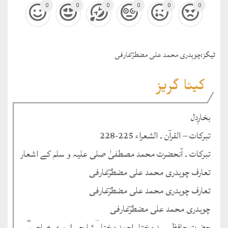
0
0
0
0
0
0
ٹيگز:
چوہدری محمد علی مضطرؔعارفی
کیٹا گریز
بخارِدل
تبرکات – القرآن ۔ الشعراء 225-228
تبرکات ۔ آنحضرت محمد مصطفیٰ صلی علیہ و سلم کے اشعار
تعارف چوہدری محمد علی مضطرؔعارفی
تعارف چوہدری محمد علی مضطرؔعارفی
چوہدری محمد علی مضطرؔعارفی
حضرت حافظ سید مختار احمد مختار ؔشاہجہانپوری صاحب ؓ