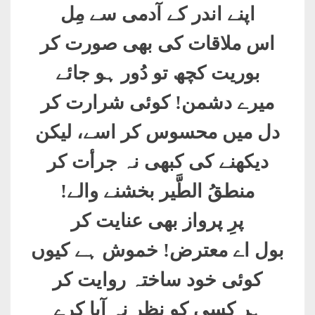
اپنے اندر کے آدمی سے مِل
اس ملاقات کی بھی صورت کر
بوریت کچھ تو دُور ہو جائے
میرے دشمن! کوئی شرارت کر
دل میں محسوس کر اسے، لیکن
دیکھنے کی کبھی نہ جرأت کر
منطقُ الطَّیر بخشنے والے!
پرِ پرواز بھی عنایت کر
بول اے معترض! خموش ہے کیوں
کوئی خود ساختہ روایت کر
ہر کسی کو نظر نہ آیا کرے