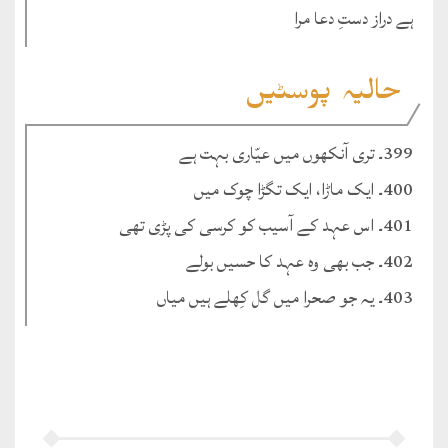
ہے دراز دستِ دعا مرا
حالیہ پوسٹیں
399۔ تری آنکھوں میں عیّاری بہت ہے
400۔ ایک ماڑا، ایک تگڑا چوک میں
401۔ اس عہد کے آسیب کو کرسی کی پڑی تھی
402۔ جب بھی وہ عہد کا حسیں بولے
403۔ یہ جو صحرا میں گل کِھلے ہیں میاں