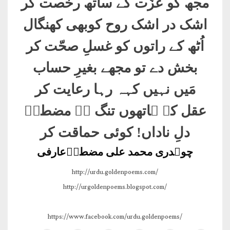
مجھ کو عزّت کے ساتھ رخصت کر
اشک در اشک روح کوبھی کھنگال
اُٹھ کے راتوں کو غسلِ صحّت کر
بخش دے تو مجھے بغیرِ حساب
مَیں نہیں کہہ رہا رعایت کر
عقل کے ہاتھوں تنگ ہے مضطرؔ
دلِ ناداں! کوئی حماقت کر
چوہدری محمد علی مضطرؔعارفی
http://urdu.goldenpoems.com/
http://urgoldenpoems.blogspot.com/
https://www.facebook.com/urdu.goldenpoems/