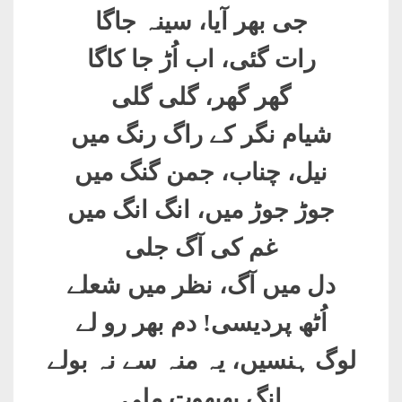
جی بھر آیا، سینہ جاگا
رات گئی، اب اُڑ جا کاگا
گھر گھر، گلی گلی
شیام نگر کے راگ رنگ میں
نیل، چناب، جمن گنگ میں
جوڑ جوڑ میں، انگ انگ میں
غم کی آگ جلی
دل میں آگ، نظر میں شعلے
اُٹھ پردیسی! دم بھر رو لے
لوگ ہنسیں، یہ منہ سے نہ بولے
انگ بھبھوت ملی