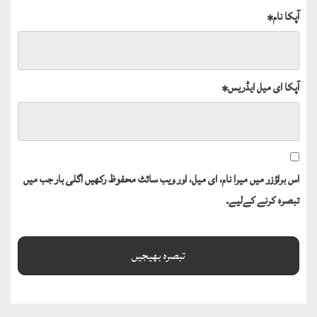
آپکا نام
*
آپکا ای میل ایڈریس
*
اس براؤزر میں میرا نام، ای میل، اور ویب سائٹ محفوظ رکھیں اگلی بار جب میں
تبصرہ کرنے کےلیے۔