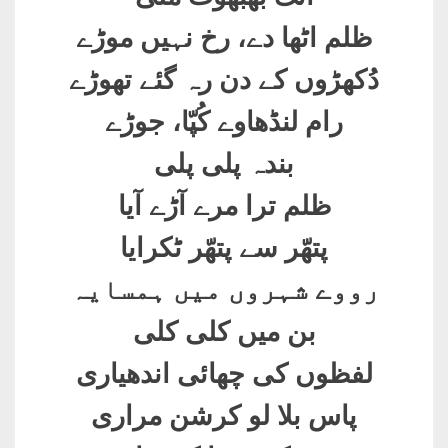
ظلم اٹھا دے، رخ نہیں موڑے
دُکھڑوں کے دن رہ گئے تھوڑے
رام لنڈھاوے کُپّا، جوڑے
بندہ پلی پلی
ظلم ترا مرے آڑے آیا
پتھّر سے پتھّر ٹکرایا
رووے شہروں میں ہمسایہ
بن میں کلی کلی
لفظوں کی چھائی اندھیاری
پاس بلا لو کرشن مراری