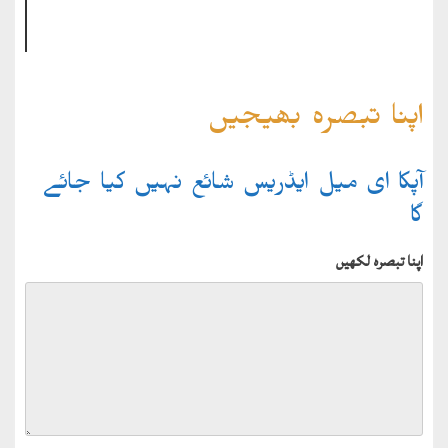
اپنا تبصرہ بھیجیں
آپکا ای میل ایڈریس شائع نہیں کیا جائے
گا
اپنا تبصرہ لکھیں