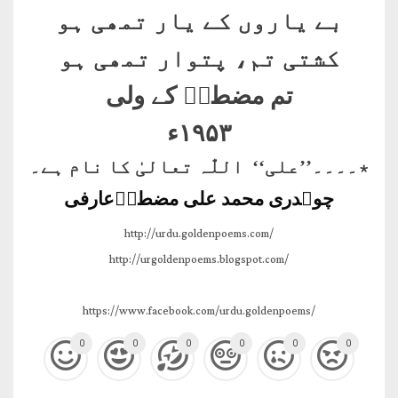
بے یاروں کے یار تمھی ہو
کشتی تم، پتوار تمھی ہو
تم مضطرؔ کے ولی
۱۹۵۳
ء
٭۔۔۔۔’’علی‘‘ اللّٰہ تعالیٰ کا نام ہے۔
چوہدری محمد علی مضطرؔعارفی
http://urdu.goldenpoems.com/
http://urgoldenpoems.blogspot.com/
https://www.facebook.com/urdu.goldenpoems/
0
0
0
0
0
0