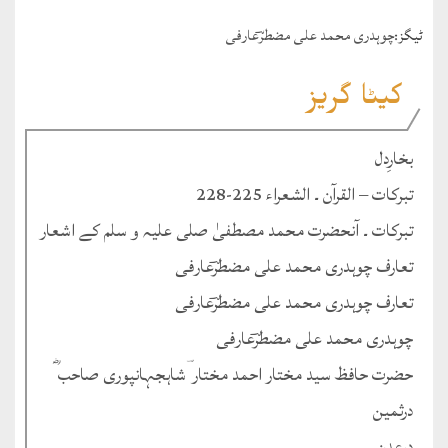
ٹيگز:
چوہدری محمد علی مضطرؔعارفی
کیٹا گریز
بخارِدل
تبرکات – القرآن ۔ الشعراء 225-228
تبرکات ۔ آنحضرت محمد مصطفیٰ صلی علیہ و سلم کے اشعار
تعارف چوہدری محمد علی مضطرؔعارفی
تعارف چوہدری محمد علی مضطرؔعارفی
چوہدری محمد علی مضطرؔعارفی
حضرت حافظ سید مختار احمد مختار ؔشاہجہانپوری صاحب ؓ
درثمین
درعدن