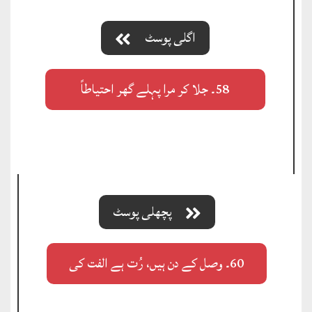
اگلی پوسٹ
58۔ جلا کر مرا پہلے گھر احتیاطاً
پچھلی پوسٹ
60۔ وصل کے دن ہیں، رُت ہے الفت کی