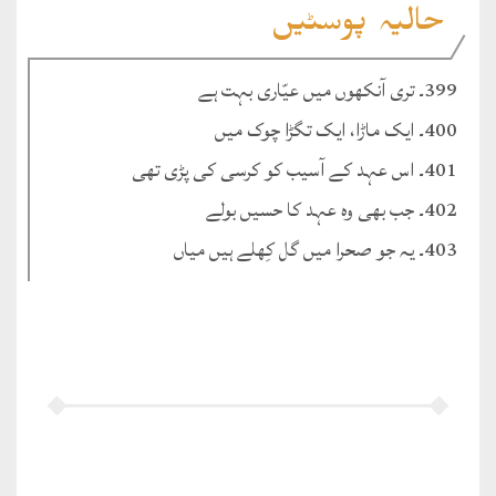
حالیہ پوسٹیں
399۔ تری آنکھوں میں عیّاری بہت ہے
400۔ ایک ماڑا، ایک تگڑا چوک میں
401۔ اس عہد کے آسیب کو کرسی کی پڑی تھی
402۔ جب بھی وہ عہد کا حسیں بولے
403۔ یہ جو صحرا میں گل کِھلے ہیں میاں