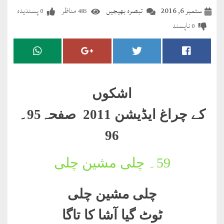
مضطرؔ
ستمبر 6, 2016
تبصرہ بھیجیں
مناظر
پسندیدہ
0
485
ناپسند
0
دستِ
دعا
کلام
علیم
اشکوں
درعدن
کے چراغ ایڈیشن 2011 صفحہ95۔
96
کلام
مختار
59۔
چلی مشین چلی
چلی مشین چلی
ٹوٹ گیا آشا کا تاگا