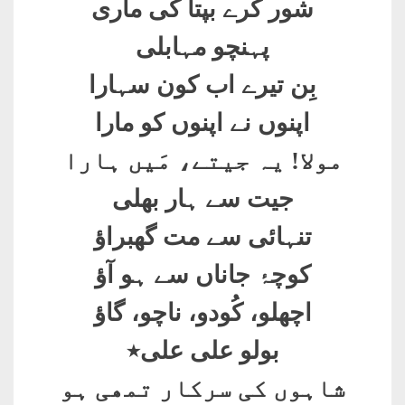
شور کرے بپتا کی ماری
پہنچو مہابلی
بِن تیرے اب کون سہارا
اپنوں نے اپنوں کو مارا
مولا! یہ جیتے، مَیں ہارا
جیت سے ہار بھلی
تنہائی سے مت گھبراؤ
کوچۂ جاناں سے ہو آؤ
اچھلو، کُودو، ناچو، گاؤ
بولو علی علی٭
شاہوں کی سرکار تمھی ہو