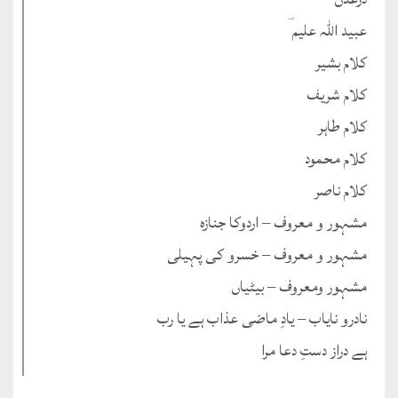
عبید اللہ علیم ؔ
کلام بشیر
کلام شریف
کلام طاہر
کلام محمود
کلام ناصر
مشہور و معروف – اردوکا جنازہ
مشہور و معروف – خسرو کی پہیلی
مشہور ومعروف – بیٹیاں
نادرو نایاب – یادِ ماضی عذاب ہے یا رب
ہے دراز دستِ دعا مرا