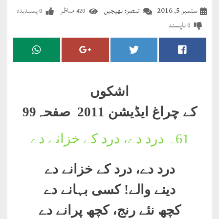
مضطرؔ
ستمبر 5, 2016
تبصرہ بھیجیں
مناظر
پسندیدہ
0
420
ناپسند
0
دستِ
دعا
کلام
علیم
اشکوں
درعدن
کے چراغ ایڈیشن 2011 صفحہ99
کلام
61۔
درد دے، درد کے خزانے دے
مختار
درد دے، درد کے خزانے دے
دینے والے! کسی بہانے دے
کچھ نئے رنج، کچھ پرانے دے