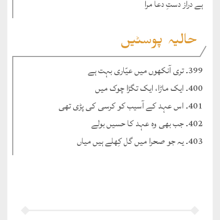
ہے دراز دستِ دعا مرا
حالیہ پوسٹیں
399۔ تری آنکھوں میں عیّاری بہت ہے
400۔ ایک ماڑا، ایک تگڑا چوک میں
401۔ اس عہد کے آسیب کو کرسی کی پڑی تھی
402۔ جب بھی وہ عہد کا حسیں بولے
403۔ یہ جو صحرا میں گل کِھلے ہیں میاں