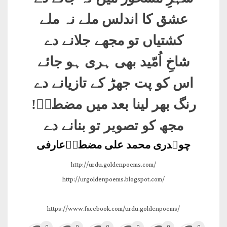
عشق کا اندلس ملے نہ ملے
کشتیاں تو مجھے جلانے دے
شاخِ اُمّید بھی ہری ہو جائے
اس کو پت جھڑ کے تازیانے دے
رنگ بھر لینا بعد میں مضطرؔ!
مجھ کو تصویر تو بنانے دے
چوہدری محمد علی مضطرؔعارفی
http://urdu.goldenpoems.com/
http://urgoldenpoems.blogspot.com/
https://www.facebook.com/urdu.goldenpoems/