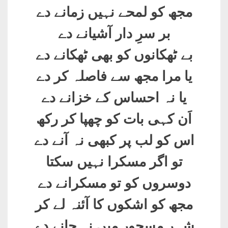
مجھ کو لمحے نہیں زمانے دے
بر سرِ دار آشیانے دے
بے ٹھکانوں کو بھی ٹھکانے دے
یا مرا مجھ سے فاصلہ کر دے
یا نہ احساس کے خزانے دے
اَن کہی بات کو چھپا کر رکھ
اس کو لب پر کبھی نہ آنے دے
تو اگر مسکرا نہیں سکتا
دوسروں کو تو مسکرانے دے
مجھ کو اشکوں کا آئنہ لے کر
شہرِ مسحور میں نہ جانے دے