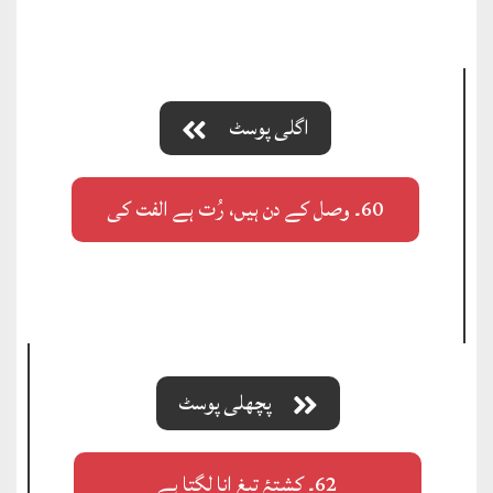
اگلی پوسٹ
60۔ وصل کے دن ہیں، رُت ہے الفت کی
پچھلی پوسٹ
62۔ کشتۂ تیغِ انا لگتا ہے