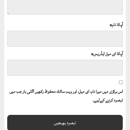
آپکا نام
*
آپکا ای میل ایڈریس
*
اس براؤزر میں میرا نام، ای میل، اور ویب سائٹ محفوظ رکھیں اگلی بار جب میں
تبصرہ کرنے کےلیے۔