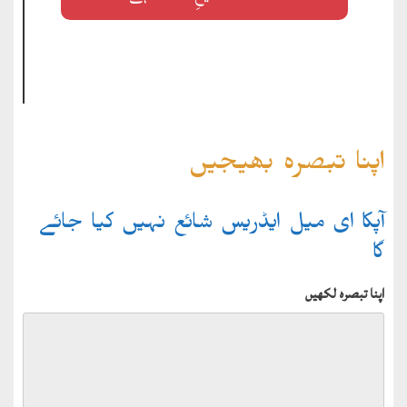
اپنا تبصرہ بھیجیں
آپکا ای میل ایڈریس شائع نہیں کیا جائے
گا
اپنا تبصرہ لکھیں