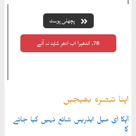
پچھلی پوسٹ
78۔ اندھیرا اب ادھر شاید نہ آئے
اپنا تبصرہ بھیجیں
آپکا ای میل ایڈریس شائع نہیں کیا جائے
گا