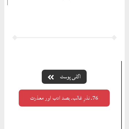
اگلی پوسٹ
76۔ نذرِ غالب۔ بصد ادب اور معذرت