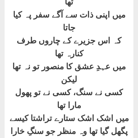
تھا
میں اپنی ذات سے آگے سفر پہ کیا
جاتا
کہ اس جزیرے کے چاروں طرف
کنارہ تھا
میں عہدِ عشق کا منصور تو نہ تھا
لیکن
کسی نے سنگ، کسی نے تو پھول
مارا تھا
میں اشک اشک ستارے تراشتا کیسے
پگھل گیا تھا وہ منظر جو سنگِ خارا