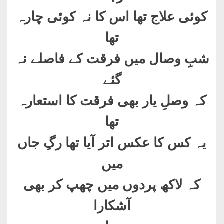
کوئی علاج تھا اس کا نہ کوئی چارہ
تھا
شبِ وصال میں فرقت کے فاصلے نہ
گئے
کہ وصلِ یار بھی فرقت کا استعارہ
تھا
یہ کس کا عکس اتر آیا تھا رگِ جاں
میں
کہ لاکھ پردوں میں چھپ کر بھی
آشکارا