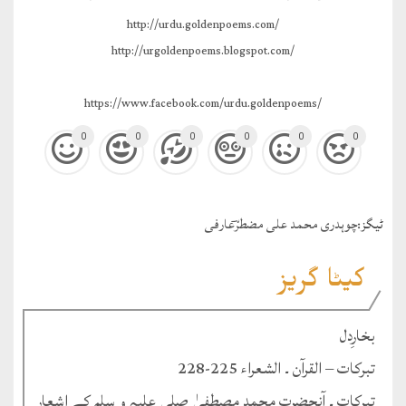
http://urdu.goldenpoems.com/
http://urgoldenpoems.blogspot.com/
https://www.facebook.com/urdu.goldenpoems/
0
0
0
0
0
0
ٹيگز:
چوہدری محمد علی مضطرؔعارفی
کیٹا گریز
بخارِدل
تبرکات – القرآن ۔ الشعراء 225-228
تبرکات ۔ آنحضرت محمد مصطفیٰ صلی علیہ و سلم کے اشعار