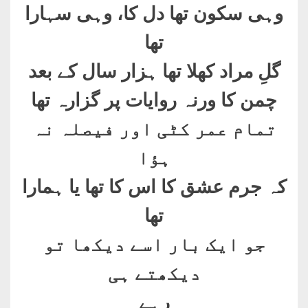
وہی سکون تھا دل کا، وہی سہارا
تھا
گلِ مراد کھلا تھا ہزار سال کے بعد
چمن کا ورنہ روایات پر گزارہ تھا
تمام عمر کٹی اور فیصلہ نہ
ہؤا
کہ جرم عشق کا اس کا تھا یا ہمارا
تھا
جو ایک بار اسے دیکھا تو
دیکھتے ہی
رہے