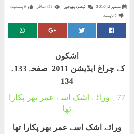
مضطرؔ
ستمبر 2, 2016
تبصرہ بھیجیں
مناظر
پسندیدہ
0
491
ناپسند
0
دستِ
دعا
کلام
علیم
اشکوں
درعدن
کے چراغ ایڈیشن 2011 صفحہ133۔
134
کلام
مختار
77۔
ورائے اشک اسے عمر بھر پکارا
تھا
ورائے اشک اسے عمر بھر پکارا تھا