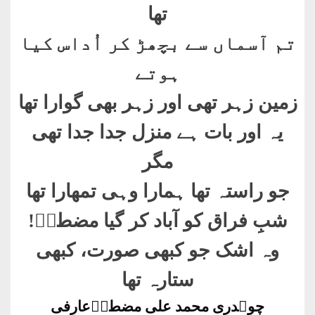
تھا
تم آسماں سے بچھڑ کر اُداس کیا
ہوتے
زمین زہر تھی اور زہر بھی گوارا تھا
یہ اور بات ہے منزل جدا جدا تھی
مگر
جو راستہ تھا ہمارا وہی تمھارا تھا
شبِ فراق کو آباد کر گیا مضطرؔ
!
وہ اشک جو کبھی صورت، کبھی
ستارہ تھا
چوہدری محمد علی مضطرؔعارفی