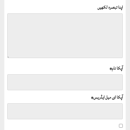
اپنا تبصرہ لکھیں
آپکا نام
*
آپکا ای میل ایڈریس
*