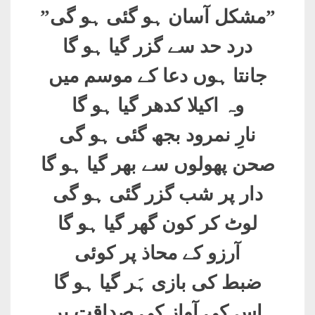
”
مشکل آسان ہو گئی ہو گی
”
درد حد سے گزر گیا ہو گا
جانتا ہوں دعا کے موسم میں
وہ اکیلا کدھر گیا ہو گا
نارِ نمرود بجھ گئی ہو گی
صحن پھولوں سے بھر گیا ہو گا
دار پر شب گزر گئی ہو گی
لوٹ کر کون گھر گیا ہو گا
آرزو کے محاذ پر کوئی
ضبط کی بازی ہَر گیا ہو گا
اس کی آواز کی صداقت پر