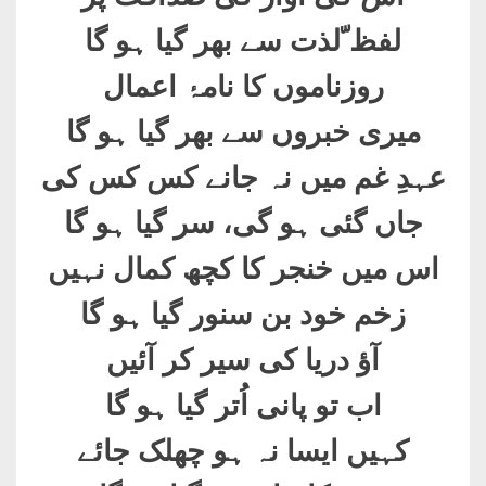
لفظ ّلذت سے بھر گیا ہو گا
روزناموں کا نامۂ اعمال
میری خبروں سے بھر گیا ہو گا
عہدِ غم میں نہ جانے کس کس کی
جاں گئی ہو گی، سر گیا ہو گا
اس میں خنجر کا کچھ کمال نہیں
زخم خود بن سنور گیا ہو گا
آؤ دریا کی سیر کر آئیں
اب تو پانی اُتر گیا ہو گا
کہیں ایسا نہ ہو چھلک جائے