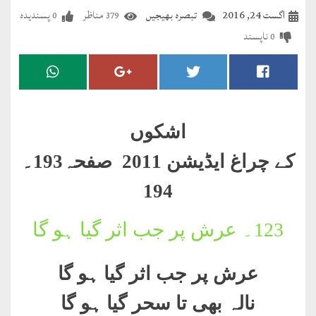
مضطرؔ
اگست 24, 2016
تبصرہ بھیجیں
مناظر
پسندیدہ
0
379
ناپسند
0
دستِ
دعا
کلام
علیم
اشکوں
درعدن
کے چراغ ایڈیشن 2011 صفحہ193۔
194
کلام
مختار
123۔
عرش پر جب اثر گیا ہو گا
عرش پر جب اثر گیا ہو گا
نالہ بھی تا سحر گیا ہو گا