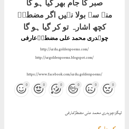
صبر کا جام بھر گیا ہو گا
منہ سے بولا نہیں اگر مضطرؔ
کچھ اشارہ تو کر گیا ہو گا
چوہدری محمد علی مضطرؔعارفی
http://urdu.goldenpoems.com/
http://urgoldenpoems.blogspot.com/
https://www.facebook.com/urdu.goldenpoems/
0
0
0
0
0
0
ٹيگز:
چوہدری محمد علی مضطرؔعارفی