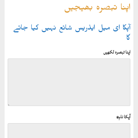
اپنا تبصرہ بھیجیں
آپکا ای میل ایڈریس شائع نہیں کیا جائے
گا
اپنا تبصرہ لکھیں
آپکا نام
*