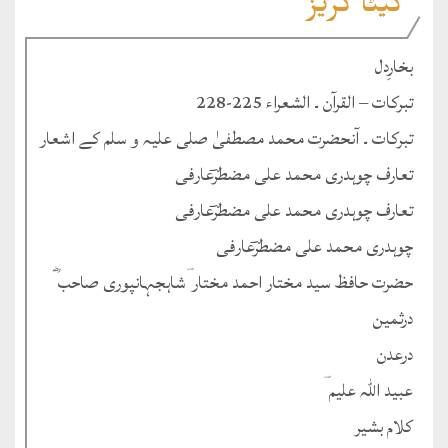
کیٹا گریز
بخارِدل
تبرکات – القرآن ۔ الشعراء 225-228
تبرکات ۔ آنحضرت محمد مصطفیٰ صلی علیہ و سلم کے اشعار
تعارف چوہدری محمد علی مضطرؔعارفی
تعارف چوہدری محمد علی مضطرؔعارفی
چوہدری محمد علی مضطرؔعارفی
حضرت حافظ سید مختار احمد مختار ؔشاہجہانپوری صاحب ؓ
درثمین
درعدن
عبید اللہ علیم ؔ
کلام بشیر