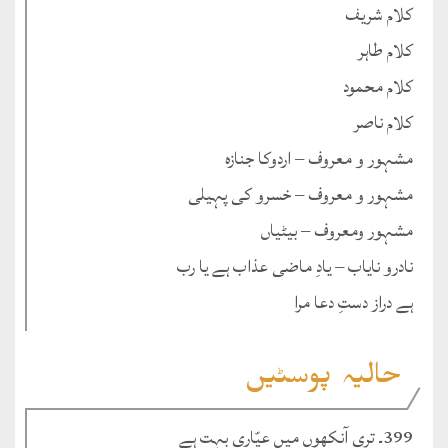
کلام شریف
کلام طاہر
کلام محمود
کلام ناصر
مشہور و معروف – اردوکا جنازہ
مشہور و معروف – خسرو کی پہیلی
مشہور ومعروف – بیٹیاں
نادرو نایاب – یادِ ماضی عذاب ہے یا رب
ہے دراز دستِ دعا مرا
حالیہ پوسٹیں
399۔ تری آنکھوں میں عیّاری بہت ہے