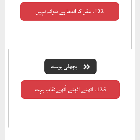
122۔ عقل کا اندھا ہے دیوانہ نہیں
پچھلی پوسٹ
125۔ اٹھتے اٹھتے اُٹھے نقاب بہت