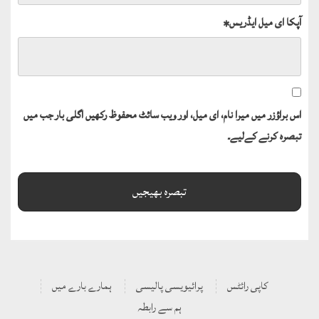
آپکا ای میل ایڈریس
*
اس براؤزر میں میرا نام، ای میل، اور ویب سائٹ محفوظ رکھیں اگلی بار جب میں
تبصرہ کرنے کےلیے۔
کاپی رائٹس
پرائیویسی پالیسی
ہمارے بارے میں
ہم سے رابطہ