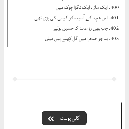
400۔ ایک ماڑا، ایک تگڑا چوک میں
401۔ اس عہد کے آسیب کو کرسی کی پڑی تھی
402۔ جب بھی وہ عہد کا حسیں بولے
403۔ یہ جو صحرا میں گل کِھلے ہیں میاں
اگلی پوسٹ