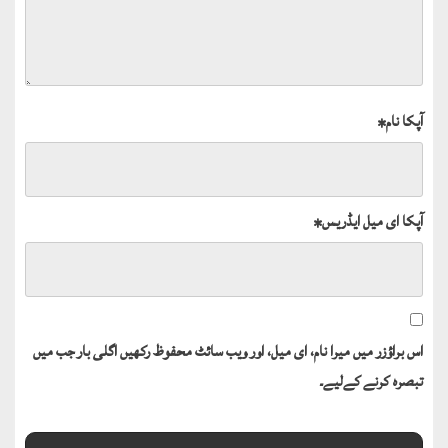
آپکا نام
*
آپکا ای میل ایڈریس
*
اس براؤزر میں میرا نام، ای میل، اور ویب سائٹ محفوظ رکھیں اگلی بار جب میں
تبصرہ کرنے کےلیے۔