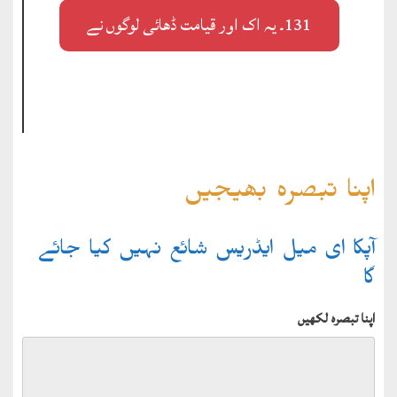
131۔ یہ اک اور قیامت ڈھائی لوگوں نے
اپنا تبصرہ بھیجیں
آپکا ای میل ایڈریس شائع نہیں کیا جائے
گا
اپنا تبصرہ لکھیں