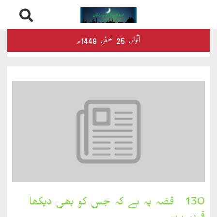
Skip
درثمین
اتوار‬‮،
25
صفر‬،
1448ھ
to
content
کلام
محمود
کلام
طاہر
کلام
بشیر
بخارِدل
130۔ قصّہ یہ ہے کہ جس کو بھی دیکھا
کلام