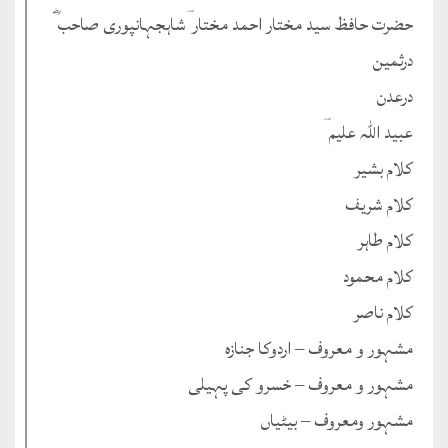
حضرت حافظ سید مختار احمد مختار ؔشاہجہانپوری صاحب ؓ
درثمین
درعدن
عبید اللہ علیم ؔ
کلام بشیر
کلام شریف
کلام طاہر
کلام محمود
کلام ناصر
مشہور و معروف – اردوکا جنازہ
مشہور و معروف – خسرو کی پہیلی
مشہور ومعروف – بیٹیاں