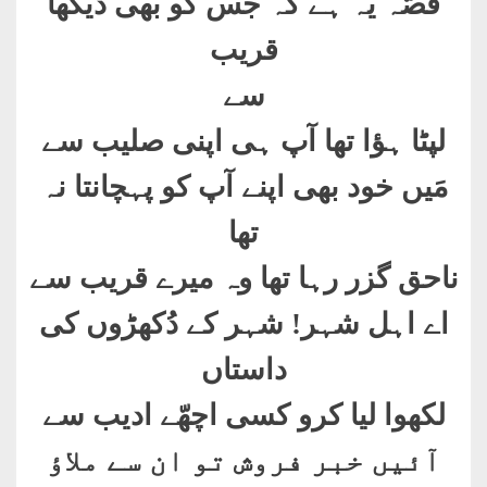
قصّہ یہ ہے کہ جس کو بھی دیکھا
قریب
سے
لپٹا ہؤا تھا آپ ہی اپنی صلیب سے
مَیں خود بھی اپنے آپ کو پہچانتا نہ
تھا
ناحق گزر رہا تھا وہ میرے قریب سے
اے اہل شہر! شہر کے دُکھڑوں کی
داستاں
لکھوا لیا کرو کسی اچھّے ادیب سے
آئیں خبر فروش تو ان سے ملاؤ