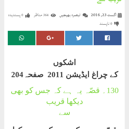
قریب سے
مضطرؔ
اگست 23, 2016
تبصرہ بھیجیں
مناظر
پسندیدہ
0
364
دستِ
ناپسند
0
دعا
کلام
علیم
اشکوں
درعدن
کے چراغ ایڈیشن 2011 صفحہ204
کلام
مختار
130۔
قصّہ یہ ہے کہ جس کو بھی
دیکھا قریب
سے