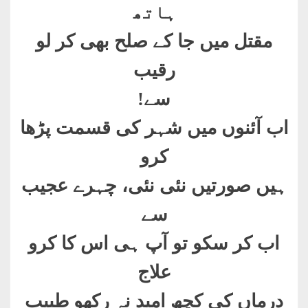
ہاتھ
مقتل میں جا کے صلح بھی کر لو
رقیب
سے
!
اب آئنوں میں شہر کی قسمت پڑھا
کرو
ہیں صورتیں نئی نئی، چہرے عجیب
سے
اب کر سکو تو آپ ہی اس کا کرو
علاج
درماں کی کچھ امید نہ رکھو طبیب