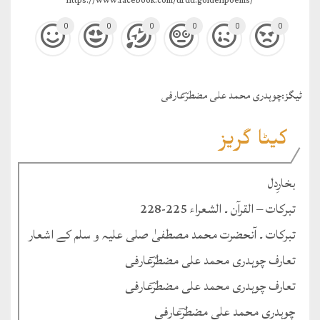
https://www.facebook.com/urdu.goldenpoems/
0
0
0
0
0
0
ٹيگز:
چوہدری محمد علی مضطرؔعارفی
کیٹا گریز
بخارِدل
تبرکات – القرآن ۔ الشعراء 225-228
تبرکات ۔ آنحضرت محمد مصطفیٰ صلی علیہ و سلم کے اشعار
تعارف چوہدری محمد علی مضطرؔعارفی
تعارف چوہدری محمد علی مضطرؔعارفی
چوہدری محمد علی مضطرؔعارفی