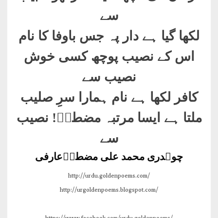
سے
لکھا گیا ہے دار پہ جس باوفا کا نام
اس کے نصیب پوچھ کسی خوش
نصیب سے
کافر لکھا ہے نام ہمارا سرِ صلیب
ملتا ہے ایسا مرتبہ مضطرؔ! نصیب
سے
چوہدری محمد علی مضطرؔعارفی
http://urdu.goldenpoems.com/
http://urgoldenpoems.blogspot.com/