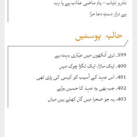
نادرو نایاب – یادِ ماضی عذاب ہے یا رب
ہے دراز دستِ دعا مرا
حالیہ پوسٹیں
399۔ تری آنکھوں میں عیّاری بہت ہے
400۔ ایک ماڑا، ایک تگڑا چوک میں
401۔ اس عہد کے آسیب کو کرسی کی پڑی تھی
402۔ جب بھی وہ عہد کا حسیں بولے
403۔ یہ جو صحرا میں گل کِھلے ہیں میاں