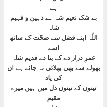
ہے
بے شک نعیم شہ ہے ذہین و فہیم
شاہ
اللّٰہ اپنے فضل سے صحّت کے ساتھ
اسے
عمرِ دراز دے کے بنا دے قدیم شاہ
بھولے سے بھی بھلائی نہ جائے ہے ان
کی یاد
تینوں کے تینوں دل میں ہیں میرے
مقیم