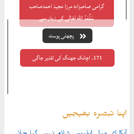
گرامی صاحبزادہ مرزا مجید احمدصاحب
سَلَّمَہُ ﷲ تَعَالٰی کی زبان سے
پچھلی پوسٹ
171۔ اچانک جھنگ کی تقدیر جاگی
اپنا تبصرہ بھیجیں