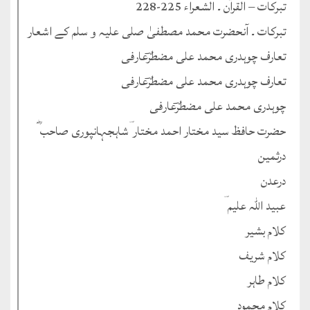
تبرکات – القرآن ۔ الشعراء 225-228
تبرکات ۔ آنحضرت محمد مصطفیٰ صلی علیہ و سلم کے اشعار
تعارف چوہدری محمد علی مضطرؔعارفی
تعارف چوہدری محمد علی مضطرؔعارفی
چوہدری محمد علی مضطرؔعارفی
حضرت حافظ سید مختار احمد مختار ؔشاہجہانپوری صاحب ؓ
درثمین
درعدن
عبید اللہ علیم ؔ
کلام بشیر
کلام شریف
کلام طاہر
کلام محمود