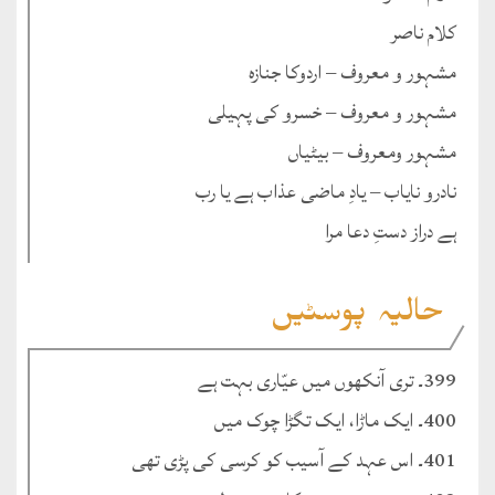
کلام ناصر
مشہور و معروف – اردوکا جنازہ
مشہور و معروف – خسرو کی پہیلی
مشہور ومعروف – بیٹیاں
نادرو نایاب – یادِ ماضی عذاب ہے یا رب
ہے دراز دستِ دعا مرا
حالیہ پوسٹیں
399۔ تری آنکھوں میں عیّاری بہت ہے
400۔ ایک ماڑا، ایک تگڑا چوک میں
401۔ اس عہد کے آسیب کو کرسی کی پڑی تھی