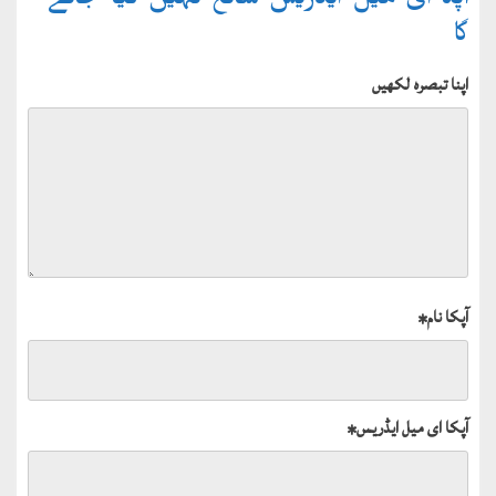
آپکا ای میل ایڈریس شائع نہیں کیا جائے
گا
اپنا تبصرہ لکھیں
آپکا نام
*
آپکا ای میل ایڈریس
*