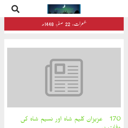
Skip
درثمین
جمعرات‬‮،
22
صفر‬،
1448ھ
to
content
کلام
محمود
کلام
طاہر
کلام
بشیر
بخارِدل
170۔ عزیزان کلیم شاہ اور نسیم شاہ کی
کلام