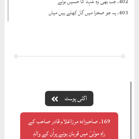
402۔ جب بھی وہ عہد کا حسیں بولے
403۔ یہ جو صحرا میں گل کِھلے ہیں میاں
اگلی پوسٹ
169۔ صاحبزادہ مرزاغلام قادر صاحب کے
راہِ مولیٰ میں قربان ہونے پراُن کے والدِ