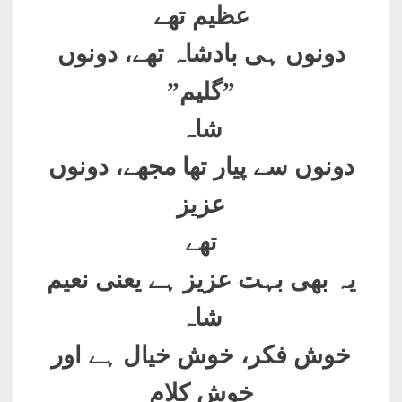
عظیم تھے
دونوں ہی بادشاہ تھے، دونوں
”گلیم”
شاہ
دونوں سے پیار تھا مجھے، دونوں
عزیز
تھے
یہ بھی بہت عزیز ہے یعنی نعیم
شاہ
خوش فکر، خوش خیال ہے اور
خوش کلام