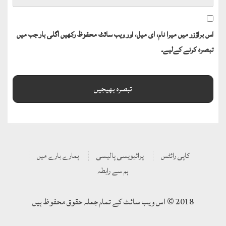
اس براؤزر میں میرا نام، ای میل، اور ویب سائٹ محفوظ رکھیں اگلی بار جب میں
تبصرہ کرنے کےلیے۔
کاپی رائٹس
پرائیویسی پالیسی
ہمارے بارے میں
ہم سے رابطہ
2018 © اس ویب سائٹ کے تمام جملہ حقوق محفوظ ہیں