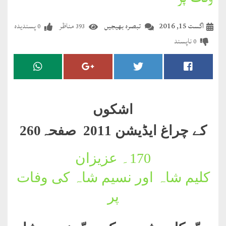
وفات پر
مضطرؔ
اگست 15, 2016
تبصرہ بھیجیں
مناظر
پسندیدہ
0
393
دستِ
ناپسند
0
دعا
کلام
علیم
اشکوں
درعدن
کے چراغ ایڈیشن 2011 صفحہ260
کلام
مختار
170۔
عزیزان
کلیم شاہ اور نسیم شاہ کی وفات
پر