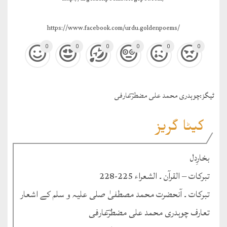
https://www.facebook.com/urdu.goldenpoems/
0
0
0
0
0
0
ٹيگز:
چوہدری محمد علی مضطرؔعارفی
کیٹا گریز
بخارِدل
تبرکات – القرآن ۔ الشعراء 225-228
تبرکات ۔ آنحضرت محمد مصطفیٰ صلی علیہ و سلم کے اشعار
تعارف چوہدری محمد علی مضطرؔعارفی