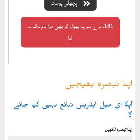
پچھلی پوسٹ
181۔ ترے لب پہ بھول کر بھی مرا نام تک نہ
آیا
اپنا تبصرہ بھیجیں
آپکا ای میل ایڈریس شائع نہیں کیا جائے
گا
اپنا تبصرہ لکھیں