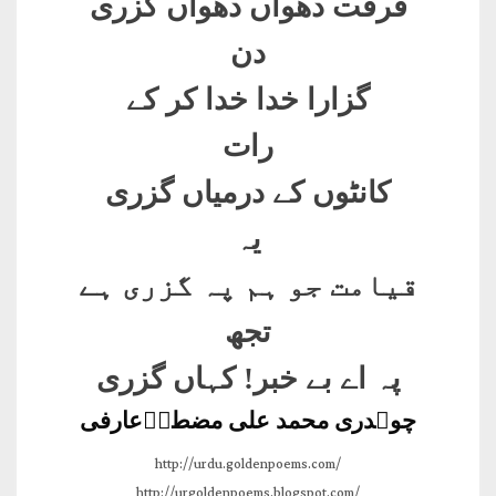
فرقت دھواں دھواں گزری
دن
گزارا خدا خدا کر کے
رات
کانٹوں کے درمیاں گزری
یہ
قیامت جو ہم پہ گزری ہے
تجھ
پہ اے بے خبر! کہاں گزری
چوہدری محمد علی مضطرؔعارفی
http://urdu.goldenpoems.com/
http://urgoldenpoems.blogspot.com/