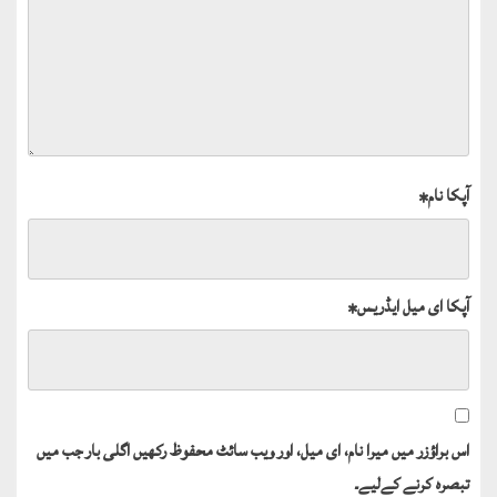
آپکا نام
*
آپکا ای میل ایڈریس
*
اس براؤزر میں میرا نام، ای میل، اور ویب سائٹ محفوظ رکھیں اگلی بار جب میں
تبصرہ کرنے کےلیے۔