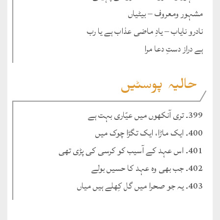
مشہور ومعروف – بیٹیاں
نادرو نایاب – یادِ ماضی عذاب ہے یا رب
ہے دراز دستِ دعا مرا
حالیہ پوسٹیں
399۔ تری آنکھوں میں عیّاری بہت ہے
400۔ ایک ماڑا، ایک تگڑا چوک میں
401۔ اس عہد کے آسیب کو کرسی کی پڑی تھی
402۔ جب بھی وہ عہد کا حسیں بولے
403۔ یہ جو صحرا میں گل کِھلے ہیں میاں