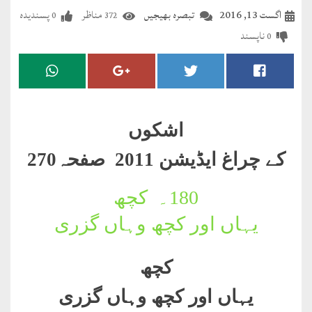
مضطرؔ
اگست 13, 2016
تبصرہ بھیجیں
مناظر
پسندیدہ
0
372
ناپسند
0
دستِ
دعا
کلام
علیم
اشکوں
درعدن
کے چراغ ایڈیشن 2011 صفحہ270
کلام
180۔
کچھ
مختار
یہاں اور کچھ وہاں گزری
کچھ
یہاں اور کچھ وہاں گزری