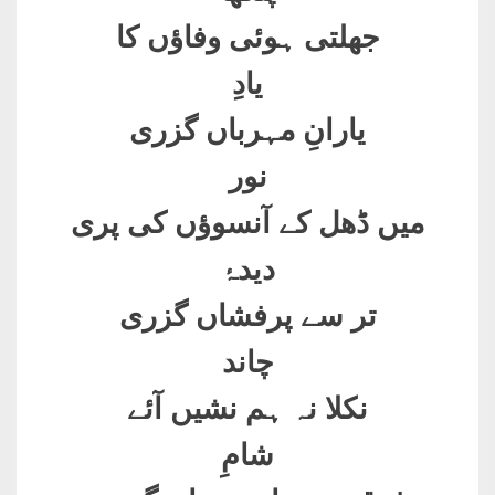
جھلتی ہوئی وفاؤں کا
یادِ
یارانِ مہرباں گزری
نور
میں ڈھل کے آنسوؤں کی پری
دیدۂ
تر سے پرفشاں گزری
چاند
نکلا نہ ہم نشیں آئے
شامِ