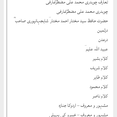
تعارف چوہدری محمد علی مضطرؔعارفی
چوہدری محمد علی مضطرؔعارفی
حضرت حافظ سید مختار احمد مختار ؔشاہجہانپوری صاحب ؓ
درثمین
درعدن
عبید اللہ علیم ؔ
کلام بشیر
کلام شریف
کلام طاہر
کلام محمود
کلام ناصر
مشہور و معروف – اردوکا جنازہ
مشہور و معروف – خسرو کی پہیلی