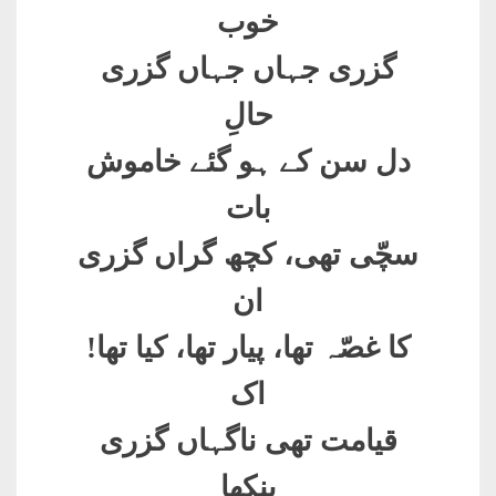
خوب
گزری جہاں جہاں گزری
حالِ
دل سن کے ہو گئے خاموش
بات
سچّی تھی، کچھ گراں گزری
ان
کا غصّہ تھا، پیار تھا، کیا تھا
!
اک
قیامت تھی ناگہاں گزری
پنکھا