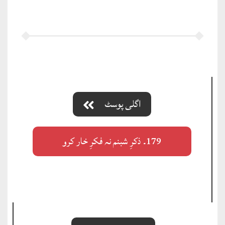
اگلی پوسٹ
179۔ ذکرِ شبنم نہ فکرِ خار کرو