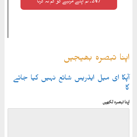
247۔ تم اپنے مرتبے کو کم نہ کرنا
اپنا تبصرہ بھیجیں
آپکا ای میل ایڈریس شائع نہیں کیا جائے
گا
اپنا تبصرہ لکھیں