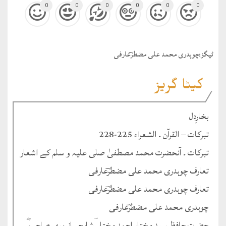
0
0
0
0
0
0
ٹيگز:
چوہدری محمد علی مضطرؔعارفی
کیٹا گریز
بخارِدل
تبرکات – القرآن ۔ الشعراء 225-228
تبرکات ۔ آنحضرت محمد مصطفیٰ صلی علیہ و سلم کے اشعار
تعارف چوہدری محمد علی مضطرؔعارفی
تعارف چوہدری محمد علی مضطرؔعارفی
چوہدری محمد علی مضطرؔعارفی
حضرت حافظ سید مختار احمد مختار ؔشاہجہانپوری صاحب ؓ