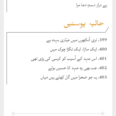
ہے دراز دستِ دعا مرا
حالیہ پوسٹیں
399۔ تری آنکھوں میں عیّاری بہت ہے
400۔ ایک ماڑا، ایک تگڑا چوک میں
401۔ اس عہد کے آسیب کو کرسی کی پڑی تھی
402۔ جب بھی وہ عہد کا حسیں بولے
403۔ یہ جو صحرا میں گل کِھلے ہیں میاں