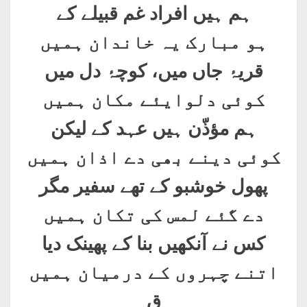
ہم ہیں افراد غم قبیلے کے
ہو مبارک یہ خاندان ہمیں
قریۂ جاں میں، کوچۂ دل میں
کوئی دلوایئے مکان ہمیں
ہم مؤذّن ہیں عہد کے لیکن
کوئی دینے بھی دے اذان ہمیں
پھول خوشبو کے تھے سفیر مگر
دے گئے لمس کی تکان ہمیں
کس نے آنکھیں بنا کے پھینک دیا
اتنے چہروں کے درمیان ہمیں
ق