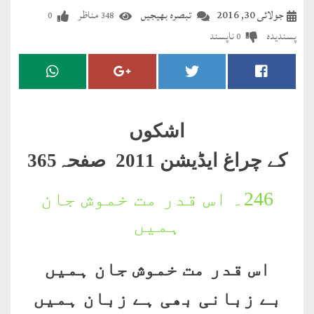
مضطرؔ
جولائی 30, 2016
تبصرہ بھیجیں
مناظر
0
348
پسندیدہ
ناپسند
0
دستِ
دعا
کلام
علیم
اشکوں
درعدن
کے چراغ ایڈیشن 2011 صفحہ365
کلام
246۔
اس قدر مت خموش جان
مختار
ہمیں
اس قدر مت خموش جان ہمیں
بے زبانی بھی ہے زبان ہمیں