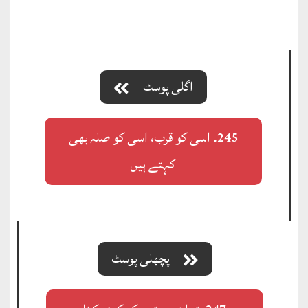
اگلی پوسٹ
245۔ اسی کو قرب، اسی کو صلہ بھی
کہتے ہیں
پچھلی پوسٹ