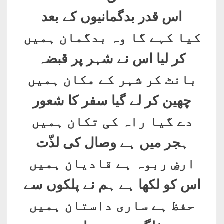
اس قدر بدگمانیوں کے بعد
کیا کہے گا وہ بدگمان ہمیں
کر لیا اس نے شہر پر قبضہ
بانٹ کر شہر کے مکان ہمیں
چھین کر لے گیا سفر کا شعور
دے گیا راہ کی تکان ہمیں
ہجر میں ہے وصال کی لذّت
ارضِ ربوہ ہے قادیان ہمیں
اس کو لکھا ہے ہم نے پلکوں سے
حفظ ہے ساری داستان ہمیں