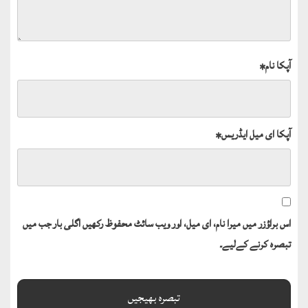
آپکا نام
*
آپکا ای میل ایڈریس
*
اس براؤزر میں میرا نام، ای میل، اور ویب سائٹ محفوظ رکھیں اگلی بار جب میں
تبصرہ کرنے کےلیے۔