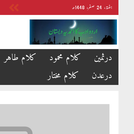
Skip
ہفتہ‬‮،
24
صفر‬،
1448ھ
to
content
درثمین
کلام محمود
کلام طاہر
درعدن
کلام مختار