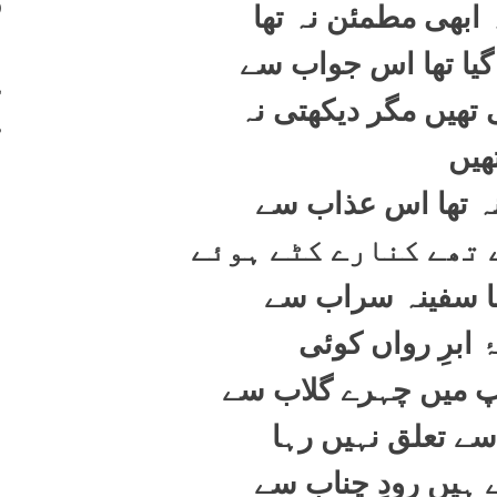
400
 ابھی مطمئن نہ تھا
401
گیا تھا اس جواب سے
402
 تھیں مگر دیکھتی نہ
403
ھیں
نہ تھا اس عذاب سے
 تھے کنارے کٹے ہوئے
تھا سفینہ سراب سے
یۂ ابرِ رواں کوئی
وپ میں چہرے گلاب سے
 سے تعلق نہیں رہا
 ہیں رودِ چناب سے