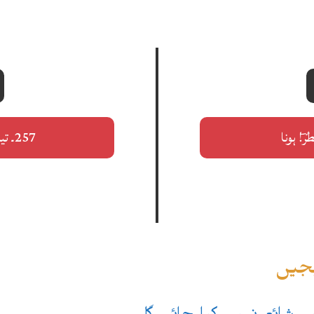
257۔ تیرے سوا تو کوئی مرا راہبر نہ تھا
یجیں