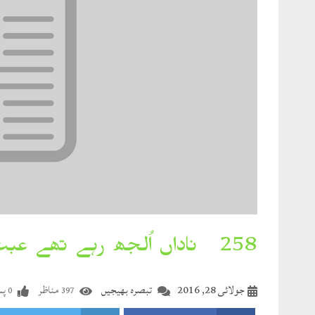
258۔ ناداں اُلجھ رہے تھے عبث آفتاب سے
جولائی 28, 2016
تبصرہ بھیجیں
مناظر
پس
0
397