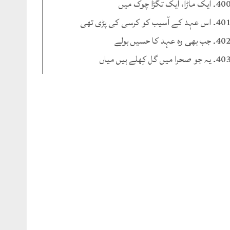
۔ ایک ماڑا، ایک تگڑا چوک میں
۔ اس عہد کے آسیب کو کرسی کی پڑی تھی
۔ جب بھی وہ عہد کا حسیں بولے
۔ یہ جو صحرا میں گل کِھلے ہیں میاں