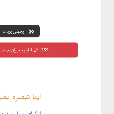
پچھلی پوسٹ
259۔ دلِ نادان پہ حیران نہ مضطرؔ! ہونا
اپنا تبصرہ بھ