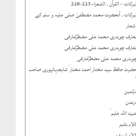
برکات – القرآن ۔ الشعراء 225-228
برکات ۔ آنحضرت محمد مصطفیٰ صلی علیہ و سلم کے
شعار
عارف چوہدری محمد علی مضطرؔعارفی
عارف چوہدری محمد علی مضطرؔعارفی
وہدری محمد علی مضطرؔعارفی
ضرت حافظ سید مختار احمد مختار ؔشاہجہانپوری صاحب
رثمین
رعدن
بید اللہ علیم ؔ
لام بشیر
لام شریف