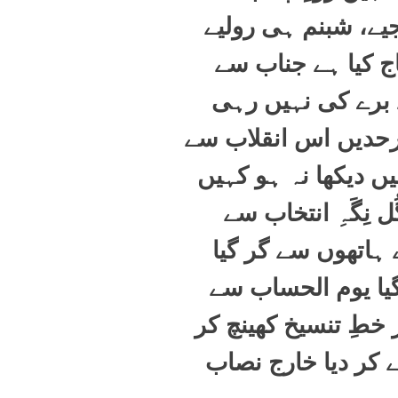
یے، شبنم ہی رولیے
اج کیا ہے جناب سے
 برے کی نہیں رہی
رحدیں اس انقلاب سے
یں دیکھا نہ ہو کہیں
ل نِگَہِ انتخاب سے
ے ہاتھوں سے گر گیا
 گیا یوم الحساب سے
خطِ تنسیخ کھینچ کر
ے کر دیا خارج نصاب