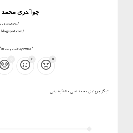
چوہدری محمد 
npoems.com/
.blogspot.com/
/urdu.goldenpoems/
0
0
0
ٹيگز:
چوہدری محمد علی مضطرؔعارفی