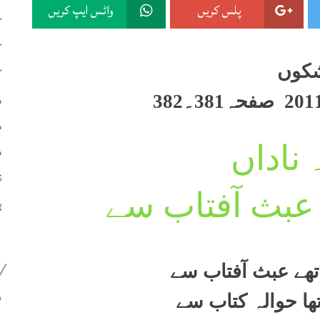
پلس کریں
واٹس ایپ کریں
ک
ک
کوں
ک
م
م
م
ناداں
ن
 عبث آفتاب سے
ہ
 تھے عبث آفتاب سے
399
تھا حوالہ کتاب سے