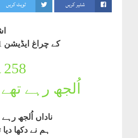
شئیر کریں
ٹویٹ کریں
اش
کے چراغ ایڈیشن 2011 صفحہ381۔382
258۔
اُلجھ رہے تھے
ناداں اُلجھ رہے
ہم نے دکھا دیا 