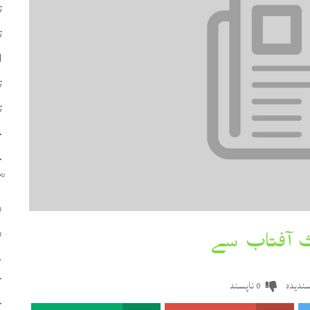
ت
ت
ا
ت
ت
چ
ح
د
د
ع
ک
ندیدہ
ناپسند
0
ک