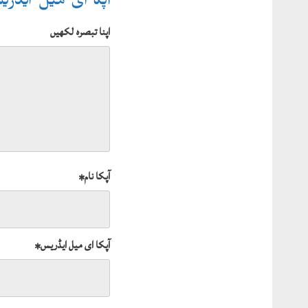
آپکا ای میل ایڈر
اپنا تبصرہ لکھیں
آپکا نام
*
آپکا ای میل ایڈریس
*