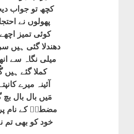
کچھ تو جواب دیج
پھولوں نے احتج
کوئی تمیز اچھے
دھندلا گئی ہیں س
میلی نگاہ سے انھ
کملا گئے ہیں گُ
آئینہ میرے کانپت
مَیں بال بال بچ
مضطرؔ کے نام پر 
خود کو بھی تم ن