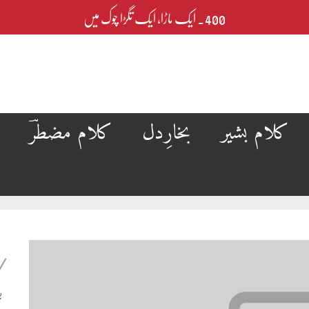
400۔ ایک ماڑا، ایک تگڑا چوک میں
کلام بشیر
بخارِدل
کلام مضطرؔ
ب