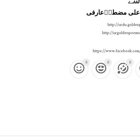
سے
علی مضطرؔعارفی
http://urdu.golde
http://urgoldenpoems
https://www.facebook.com
0
0
0