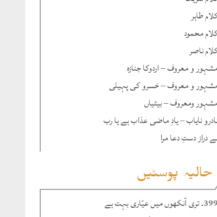
لام طاہر
لام محمود
لام ناصر
شہور و معروف – اردوکا جنازہ
شہور و معروف – خسرو کی پہیلی
شہور ومعروف – بیٹیاں
ادرو نایاب – یادِ ماضی عذاب ہے یا رب
ے دراز دستِ دعا مرا
حالیہ پوسٹیں
۔ تری آنکھوں میں عیّاری بہت ہے