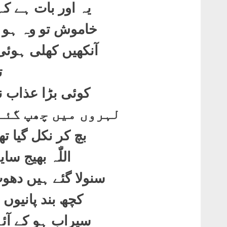
یہ اور بات ہے کہ
خاموش تو وہ ہو 
آنکھیں کھلی ہوئی
ت
کوئی بڑا عذاب 
لہروں میں چھپ گئے
بچ کر نکل گیا 
اللّٰہ بھیج سا
سنولا گئے ہیں دھ
کچھ بند پانیوں
سیراب ہو کے آئے