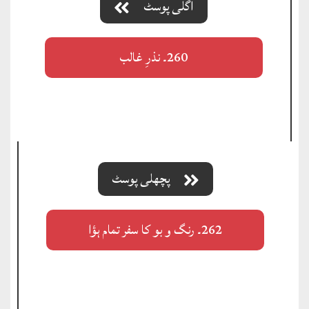
اگلی پوسٹ
260۔ نذرِ غالب
پچھلی پوسٹ
262۔ رنگ و بو کا سفر تمام ہؤا