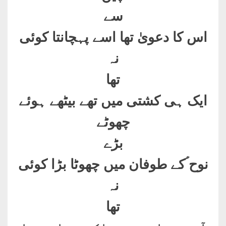
سے
اس کا دعویٰ تھا اسے پہچانتا کوئی
نہ
تھا
ایک ہی کشتی میں تھے بیٹھے ہوئے
چھوٹے
بڑے
نوح ؑکے طوفان میں چھوٹا بڑا کوئی
نہ
تھا