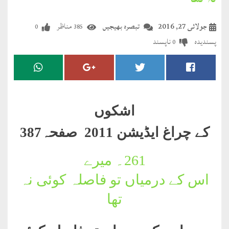
نہ تھا
مضطرؔ
جولائی 27, 2016
تبصرہ بھیجیں
مناظر
0
385
دستِ
پسندیدہ
ناپسند
0
دعا
کلام
علیم
اشکوں
درعدن
کے چراغ ایڈیشن 2011 صفحہ387
کلام
مختار
261۔
میرے
اس کے درمیاں تو فاصلہ کوئی نہ
تھا