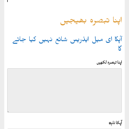
اپنا تبصرہ بھیجیں
آپکا ای میل ایڈریس شائع نہیں کیا جائے
گا
اپنا تبصرہ لکھیں
آپکا نام
*