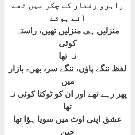
راہرو رفتار کے چکر میں تھے
آئے ہوئے
منزلیں ہی منزلیں تھیں، راستہ
کوئی
نہ تھا
لفظ ننگے پاؤں، ننگے سر، بھرے بازار
میں
پھر رہے تھے اور ان کو ٹوکتا کوئی نہ
تھا
عشق اپنی اوٹ میں سویا ہؤا تھا
چین