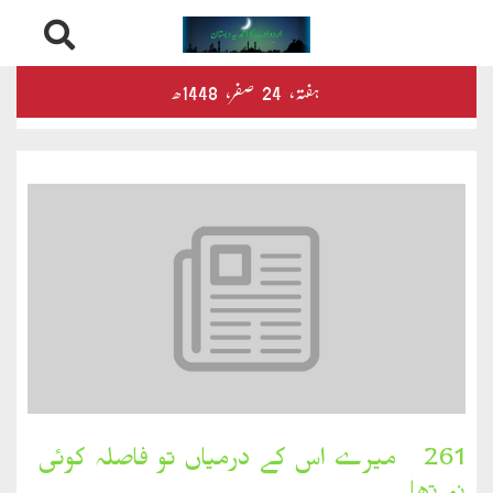
Skip
درثمین
ہفتہ‬‮،
24
صفر‬،
1448ھ
to
content
کلام
محمود
کلام
طاہر
کلام
بشیر
بخارِدل
261۔ میرے اس کے درمیاں تو فاصلہ کوئی
کلام