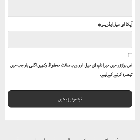
آپکا ای میل ایڈریس
*
اس براؤزر میں میرا نام، ای میل، اور ویب سائٹ محفوظ رکھیں اگلی بار جب میں
تبصرہ کرنے کےلیے۔