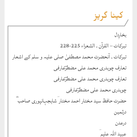
کیٹا گریز
بخارِدل
تبرکات – القرآن ۔ الشعراء 225-228
تبرکات ۔ آنحضرت محمد مصطفیٰ صلی علیہ و سلم کے اشعار
تعارف چوہدری محمد علی مضطرؔعارفی
تعارف چوہدری محمد علی مضطرؔعارفی
چوہدری محمد علی مضطرؔعارفی
حضرت حافظ سید مختار احمد مختار ؔشاہجہانپوری صاحب ؓ
درثمین
درعدن
عبید اللہ علیم ؔ