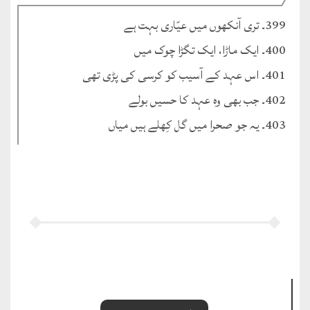
399۔ تری آنکھوں میں عیّاری بہت ہے
400۔ ایک ماڑا، ایک تگڑا چوک میں
401۔ اس عہد کے آسیب کو کرسی کی پڑی تھی
402۔ جب بھی وہ عہد کا حسیں بولے
403۔ یہ جو صحرا میں گل کِھلے ہیں میاں