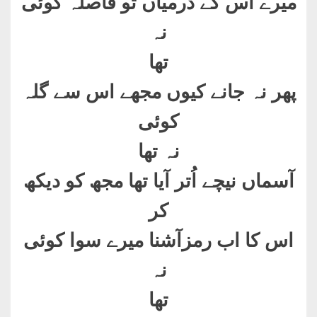
میرے اس کے درمیاں تو فاصلہ کوئی
نہ
تھا
پھر نہ جانے کیوں مجھے اس سے گلہ
کوئی
نہ تھا
آسماں نیچے اُتر آیا تھا مجھ کو دیکھ
کر
اس کا اب رمزآشنا میرے سوا کوئی
نہ
تھا