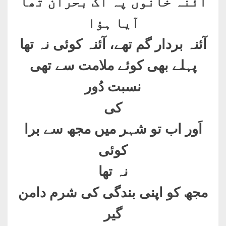
آئنہ خانوں پہ اک بحران تھا
آیا ہؤا
آئنہ بردار گم تھے، آئنہ کوئی نہ تھا
پہلے بھی کوئے ملامت سے تھی
نسبت دُور
کی
اَور اب تو شہر میں مجھ سے برا
کوئی
نہ تھا
مجھ کو اپنی بندگی کی شرم دامن
گیر