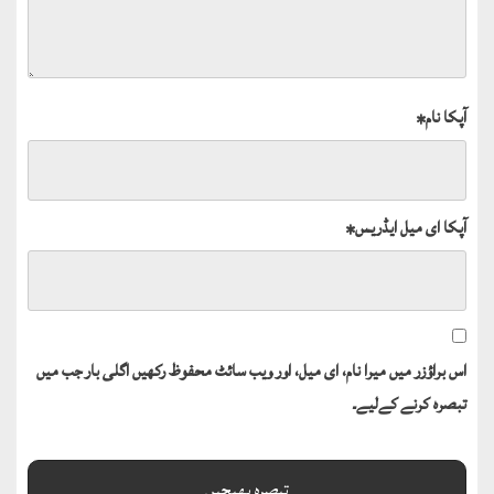
آپکا نام
*
آپکا ای میل ایڈریس
*
اس براؤزر میں میرا نام، ای میل، اور ویب سائٹ محفوظ رکھیں اگلی بار جب میں
تبصرہ کرنے کےلیے۔