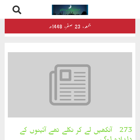
Skip
درثمین
جمعہ‬‮،
23
صفر‬،
1448ھ
to
content
کلام
محمود
کلام
طاہر
کلام
بشیر
بخارِدل
273۔ آنکھیں لے کر نکلے تھے آئینوں کے
کلام