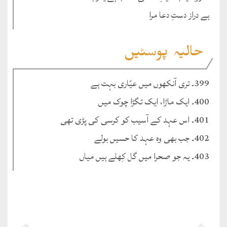
ہے دراز دستِ دعا مرا
حالیہ پوسٹیں
399۔ تری آنکھوں میں عیّاری بہت ہے
400۔ ایک ماڑا، ایک تگڑا چوک میں
401۔ اس عہد کے آسیب کو کرسی کی پڑی تھی
402۔ جب بھی وہ عہد کا حسیں بولے
403۔ یہ جو صحرا میں گل کِھلے ہیں میاں