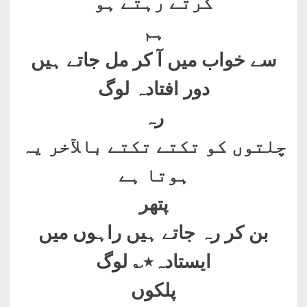
کرتے رہتے ہو
ہم
سے خواب میں آ کر مل جاتے ہیں
دور افتادہ لوگ
رہ
چلتوں کو تکتے تکتے بالآخر یہ
ہوتا ہے
پتھر
بن کر رہ جاتے ہیں راہوں میں
ایستادہ٭؎ لوگ
پلکوں