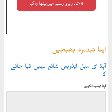
274۔ راہرو رستے میں بیٹھا رہ گیا
اپنا تبصرہ بھیجیں
آپکا ای میل ایڈریس شائع نہیں کیا جائے
گا
اپنا تبصرہ لکھیں