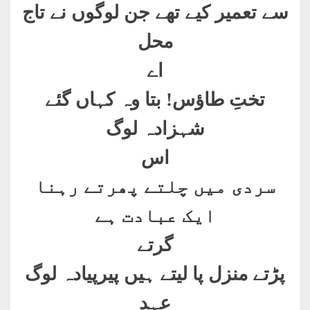
سے تعمیر کیے تھے جن لوگوں نے تاج
محل
اے
تختِ طاؤس! بتا وہ کہاں گئے
شہزادہ لوگ
اس
سردی میں چلتے پھرتے رہنا
ایک عبادت ہے
گرتے
پڑتے منزل پا لیتے ہیں پیرپیادہ لوگ
عہدِ