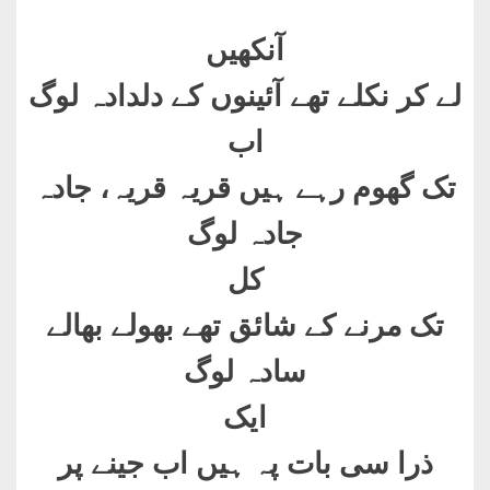
آنکھیں
لے کر نکلے تھے آئینوں کے دلدادہ لوگ
اب
تک گھوم رہے ہیں قریہ قریہ، جادہ
جادہ لوگ
کل
تک مرنے کے شائق تھے بھولے بھالے
سادہ لوگ
ایک
ذرا سی بات پہ ہیں اب جینے پر