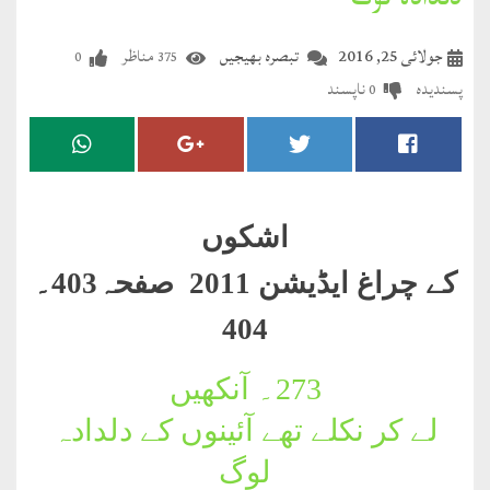
دلدادہ لوگ
مضطرؔ
جولائی 25, 2016
تبصرہ بھیجیں
مناظر
0
375
دستِ
پسندیدہ
ناپسند
0
دعا
کلام
علیم
اشکوں
درعدن
کے چراغ ایڈیشن 2011 صفحہ403۔
کلام
404
مختار
273۔
آنکھیں
لے کر نکلے تھے آئینوں کے دلدادہ
لوگ