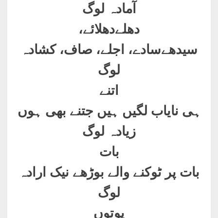
آمادہ لوگ
دھلےدھلائے،
سیدھےسادے، اجلے، صاف، کشادہ
لوگ
اتنے
ہی نایاب لگیں ہیں جتنے بھی ہوں
زیادہ لوگ
بات
بات پر ٹوکنے والے بوڑھے نیک ارادہ
لوگ
پوتوں