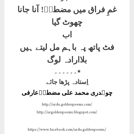
غمِ فراق میں مضطرؔ! آنا جانا
چھوٹ گیا
اب
فٹ پاتھ پہ باہم مل لیتے ہیں
بلاارادہ لوگ
٭۔۔۔۔۔۔
اِستادہ پڑھا جائے
چوہدری محمد علی مضطرؔعارفی
http://urdu.goldenpoems.com/
http://urgoldenpoems.blogspot.com/
https://www.facebook.com/urdu.goldenpoems/