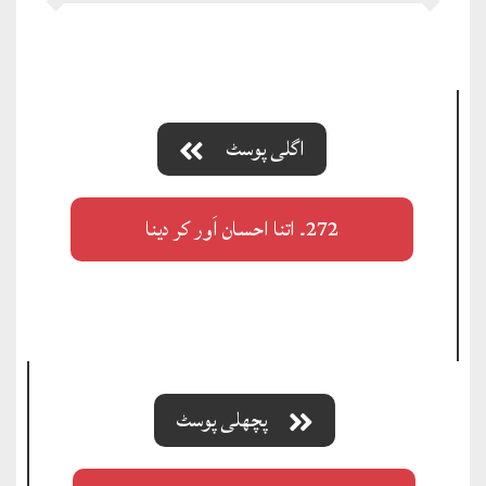
اگلی پوسٹ
272۔ اتنا احسان اَور کر دینا
پچھلی پوسٹ