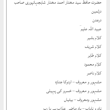
حضرت حافظ سید مختار احمد مختار ؔشاہجہانپوری صاحب ؓ
درثمین
درعدن
عبید اللہ علیم ؔ
کلام بشیر
کلام شریف
کلام طاہر
کلام محمود
کلام ناصر
مشہور و معروف – اردوکا جنازہ
مشہور و معروف – خسرو کی پہیلی
مشہور ومعروف – بیٹیاں
نادرو نایاب – یادِ ماضی عذاب ہے یا رب