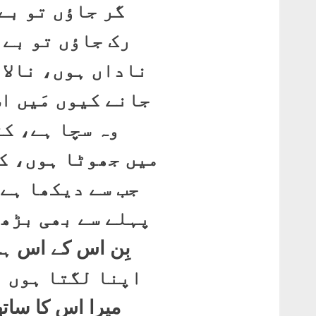
گر جاؤں تو بے
رک جاؤں تو بے 
ناداں ہوں، نالائ
جانے کیوں مَیں ا
وہ سچا ہے، کت
میں جھوٹا ہوں، ک
جب سے دیکھا ہے 
پہلے سے بھی بڑھ 
بِن اس کے اس ہن
اپنا لگتا ہوں ن
میرا اس کا سات