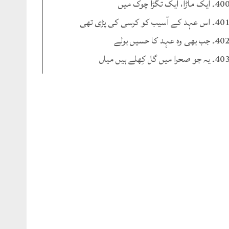
۔ ایک ماڑا، ایک تگڑا چوک میں
۔ اس عہد کے آسیب کو کرسی کی پڑی تھی
۔ جب بھی وہ عہد کا حسیں بولے
۔ یہ جو صحرا میں گل کِھلے ہیں میاں