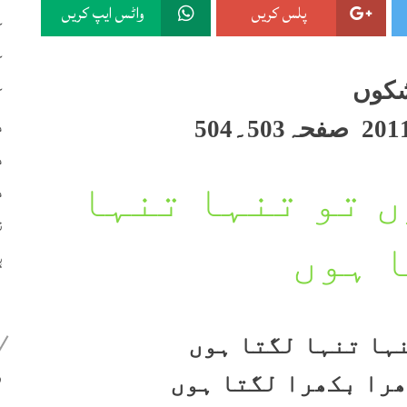
پلس کریں
واٹس ایپ کریں
ک
ک
کوں
ک
م
م
م
 تو تنہا تنہا
ن
 ہوں
ہ
ہا تنہا لگتا ہوں
399
را بکھرا لگتا ہوں