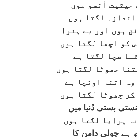
400
 حیثیت آنسو ہوں
401
اندازہ لگتا ہوں
402
ق ہوں اور بے ہنرا
403
س کو اچھا لگتا ہوں
نا سچا لگتا ہے
تنا جھوٹا لگتا ہوں
وہ اتنا اونچا ہے
کر چھوٹا لگتا ہوں
ستی بستی دُنیا میں
ہ پرایا لگتا ہوں
ھ ہے چولی دامن کا