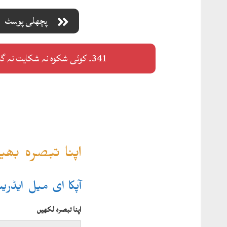
پچھلی پوسٹ
341۔ کوئی شکوہ نہ شکایت نہ گلہ لکّھا ہؤا
اپنا تبصرہ بھ
آپکا ای میل ایڈر
اپنا تبصرہ لکھیں