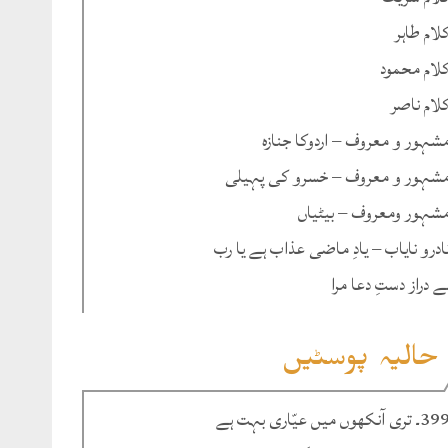
لام طاہر
لام محمود
لام ناصر
شہور و معروف – اردوکا جنازہ
شہور و معروف – خسرو کی پہیلی
شہور ومعروف – بیٹیاں
ادرو نایاب – یادِ ماضی عذاب ہے یا رب
ے دراز دستِ دعا مرا
حالیہ پوسٹیں
۔ تری آنکھوں میں عیّاری بہت ہے