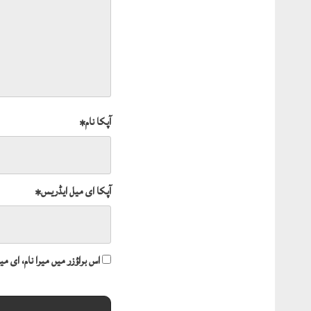
آپکا نام
*
آپکا ای میل ایڈریس
*
اس براؤزر میں میرا نام، ای 