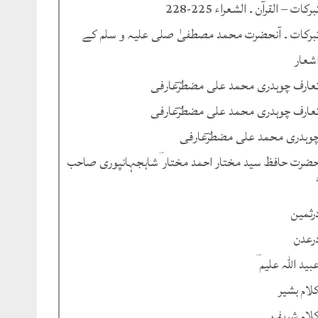
برکات – القرآن ۔ الشعراء 225-228
برکات ۔ آنحضرت محمد مصطفیٰ صلی علیہ و سلم کے
شعار
عارف چوہدری محمد علی مضطرؔعارفی
عارف چوہدری محمد علی مضطرؔعارفی
وہدری محمد علی مضطرؔعارفی
ضرت حافظ سید مختار احمد مختار ؔشاہجہانپوری صاحب
رثمین
رعدن
بید اللہ علیم ؔ
لام بشیر
لام شریف