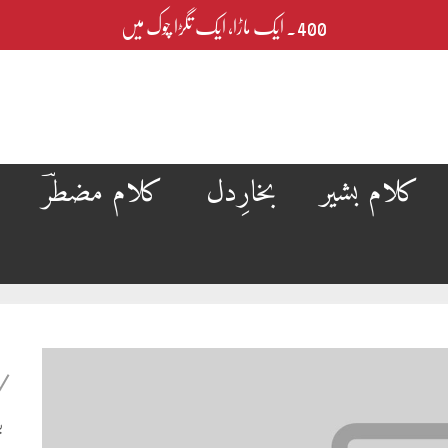
400۔ ایک ماڑا، ایک تگڑا چوک میں
کلام بشیر
بخارِدل
کلام مضطرؔ
ب