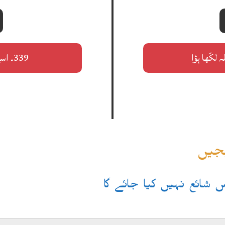
339۔ اسے اندیشہ ہے گِر کر سنبھلنے کا
یجیں
یس شائع نہیں کیا جائے گا