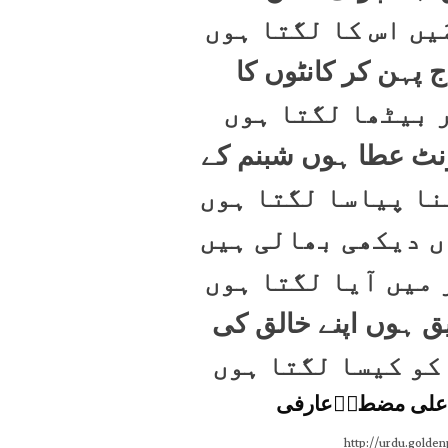
یں اس کا لگتا ہوں
 پہن کر کانٹوں کا
ر بیٹھا لگتا ہوں
ونٹ عطا ہوں شبنم کے
نا پیاسا لگتا ہوں
ں دیکھی بھالی ہیں
 میں آیا لگتا ہوں
ق ہوں اپنے خالق کی
 کو کیسا لگتا ہوں
علی مضطرؔعارفی
http://urdu.golde