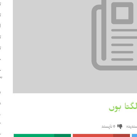
ت
ت
ا
ت
ت
چ
ح
د
د
ع
ک
ندیدہ
ناپسند
0
ک