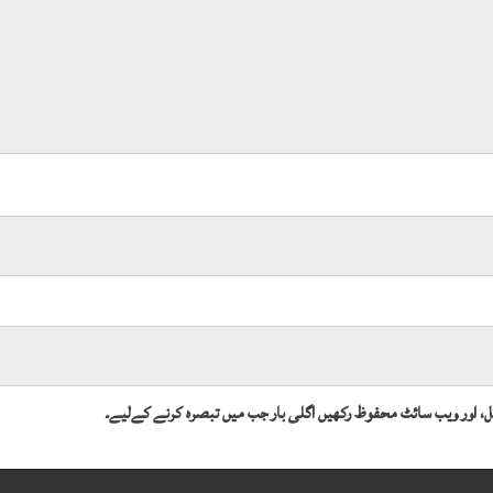
میل، اور ویب سائٹ محفوظ رکھیں اگلی بار جب میں تبصرہ کرنے کےلیے۔