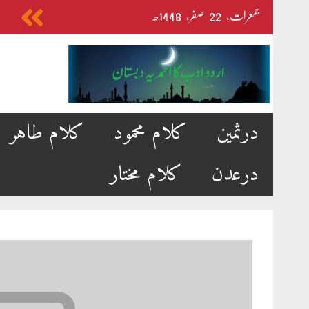
Skip
جمعرات‬‮،
22
صفر‬،
1448ھ
to
content
درثمین
کلام محمود
کلام طاہر
درعدن
کلام مختار