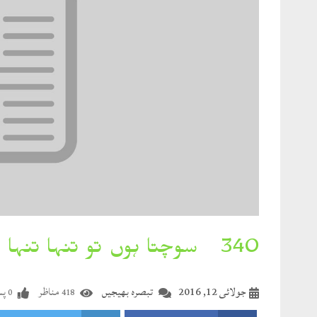
340۔ سوچتا ہوں تو تنہا تنہا لگتا ہوں
جولائی 12, 2016
تبصرہ بھیجیں
مناظر
پس
0
418