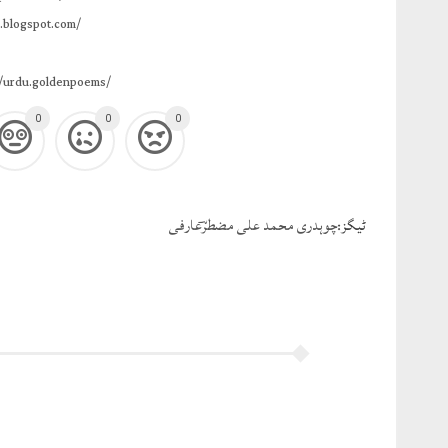
.blogspot.com/
/urdu.goldenpoems/
0
0
0
ٹيگز:
چوہدری محمد علی مضطرؔعارفی