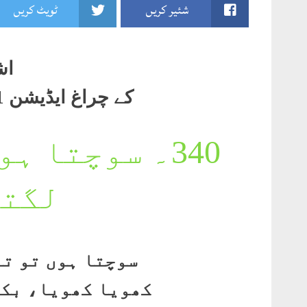
شئیر کریں
ٹویٹ کریں
اش
کے چراغ ایڈیشن 2011 صفحہ503۔504
340۔
سوچتا ہوں
لگتا
سوچتا ہوں تو تن
کھویا کھویا، بکھ