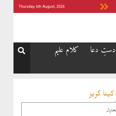
Thursday, 6th August, 2026
دستِ دعا
کلام علیم
کیٹا گریز
خارِدل