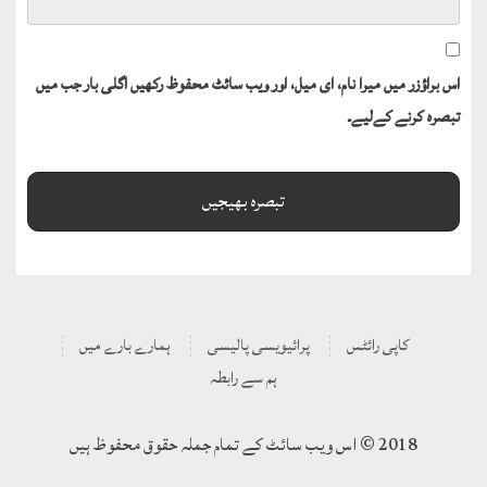
اس براؤزر میں میرا نام، ای میل، اور ویب سائٹ محفوظ رکھیں اگلی بار جب میں
تبصرہ کرنے کےلیے۔
کاپی رائٹس
پرائیویسی پالیسی
ہمارے بارے میں
ہم سے رابطہ
2018 © اس ویب سائٹ کے تمام جملہ حقوق محفوظ ہیں