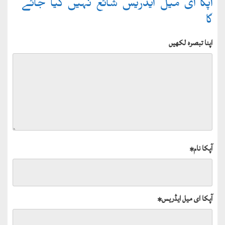
آپکا ای میل ایڈریس شائع نہیں کیا جائے
گا
اپنا تبصرہ لکھیں
آپکا نام
*
آپکا ای میل ایڈریس
*