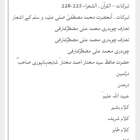
تبرکات – القرآن ۔ الشعراء 225-228
تبرکات ۔ آنحضرت محمد مصطفیٰ صلی علیہ و سلم کے اشعار
تعارف چوہدری محمد علی مضطرؔعارفی
تعارف چوہدری محمد علی مضطرؔعارفی
چوہدری محمد علی مضطرؔعارفی
حضرت حافظ سید مختار احمد مختار ؔشاہجہانپوری صاحب ؓ
درثمین
درعدن
عبید اللہ علیم ؔ
کلام بشیر
کلام شریف
کلام طاہر