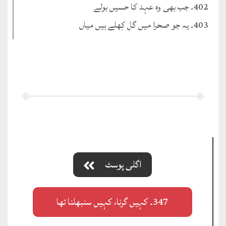
402۔ جب بھی وہ عہد کا حسیں بولے
403۔ یہ جو صحرا میں گل کِھلے ہیں میاں
اگلی پوسٹ
347۔ کہیں گرنا، کہیں سنبھلنا تھا