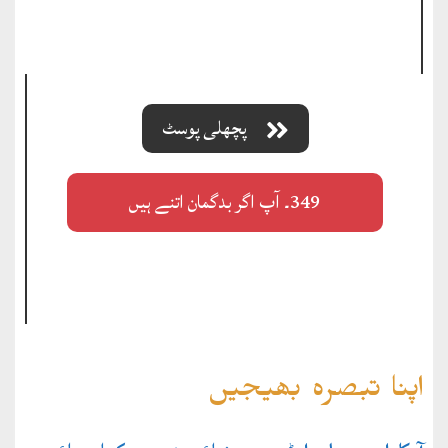
پچھلی پوسٹ
349۔ آپ اگر بدگمان اتنے ہیں
اپنا تبصرہ بھیجیں