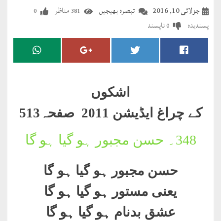
مضطرؔ
جولائی 10, 2016
تبصرہ بھیجیں
مناظر
0
381
پسندیدہ
ناپسند
0
دستِ
دعا
کلام
علیم
اشکوں
درعدن
کے چراغ ایڈیشن 2011 صفحہ
513
کلام
348۔
حسن مجبور ہو گیا ہو گا
مختار
حسن مجبور ہو گیا ہو گا
یعنی مستور ہو گیا ہو گا
عشق بدنام ہو گیا ہو گا