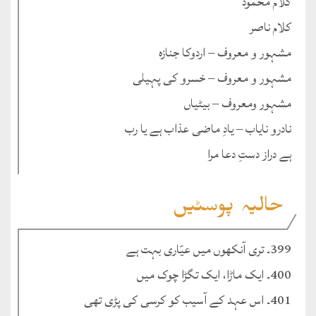
کلام محمود
کلام ناصر
مشہور و معروف – اردوکا جنازہ
مشہور و معروف – خسرو کی پہیلی
مشہور ومعروف – بیٹیاں
نادرو نایاب – یادِ ماضی عذاب ہے یا رب
ہے دراز دستِ دعا مرا
حالیہ پوسٹیں
399۔ تری آنکھوں میں عیّاری بہت ہے
400۔ ایک ماڑا، ایک تگڑا چوک میں
401۔ اس عہد کے آسیب کو کرسی کی پڑی تھی