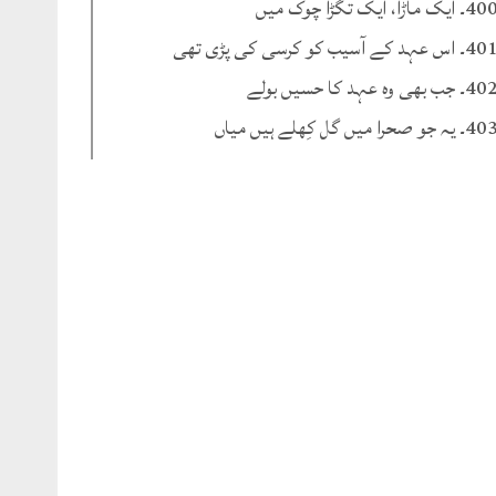
۔ ایک ماڑا، ایک تگڑا چوک میں
۔ اس عہد کے آسیب کو کرسی کی پڑی تھی
۔ جب بھی وہ عہد کا حسیں بولے
۔ یہ جو صحرا میں گل کِھلے ہیں میاں