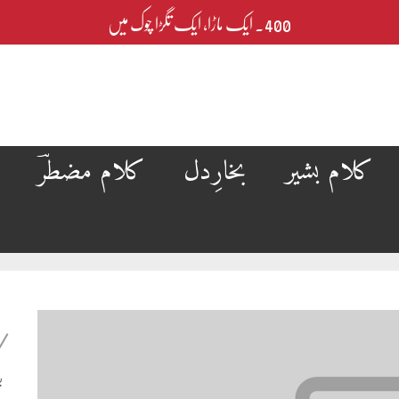
400۔ ایک ماڑا، ایک تگڑا چوک میں
کلام بشیر
بخارِدل
کلام مضطرؔ
ب