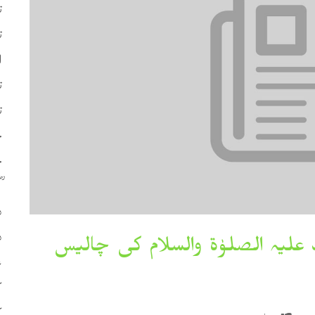
ت
ت
ا
ت
ت
چ
ح
د
د
یہ الصلوٰۃ والسلام کی چالیس
ع
ک
ک