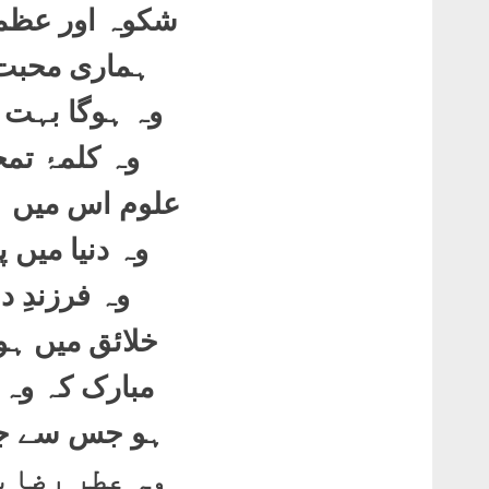
شکوہ اور عظمت
ہماری محبت 
وہ ہوگا بہت 
وہ کلمۂ تمج
علوم اس میں ہ
وہ دنیا میں پ
وہ فرزندِ د
خلائق میں ہو
مبارک کہ وہ ”
ہو جس سے جلا
وہ عِطرِ رضا