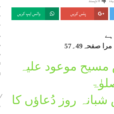
دہ
ناپسند
0
ک
پلس کریں
واٹس ایپ کریں
ک
ک
م
ہے
م
ا صفحہ49۔57
م
ن
سیح موعود علیہ
ہ
لوٰۃ
بانہ روز دُعاؤں کا
399