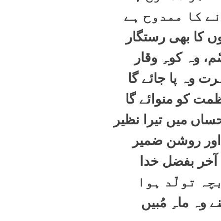
ے کا ممدوح ہے
ں کا بھی رستگار
م، وہ کوہِ وقار
ت وہ پا جائے گا
مت کو منوائے گا
ساں میں تیرا نظیر
اور روشن ضمیر
آخر بفضل خدا
چہ تولّد ہوا
ے وہ ماہِ مُبیں