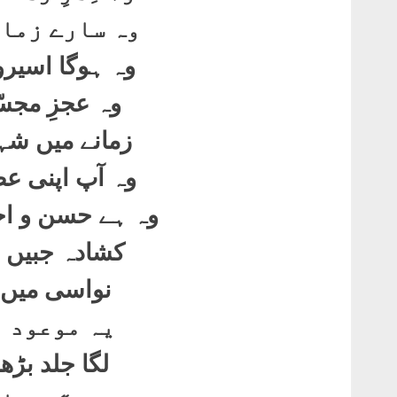
وہ سارے زمان
وہ ہوگا اسیرو
وہ عجزِ مجسّ
زمانے میں شہر
وہ آپ اپنی عظ
وہ ہے حسن و اح
کشادہ جبیں 
نواسی میں 
یہ موعود ب
لگا جلد بڑھن