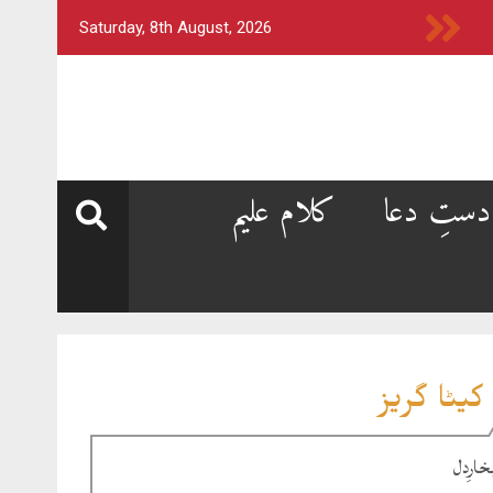
Saturday, 8th August, 2026
دستِ دعا
کلام علیم
کیٹا گریز
خارِدل