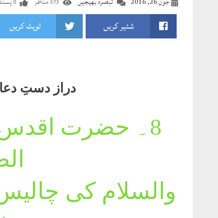
جون 26, 2016
تبصرہ بھیجیں
مناظر
پسندی
0
573
شئیر کریں
ٹویٹ کریں
دراز دستِ دعا مر
8۔
حضرت اقدس م
الص
والسلام کی چالیس ش