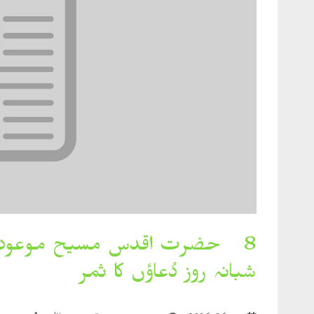
8۔ حضرت اقدس مسیح موعود عل
شبانہ روز دُعاؤں کا ثمر