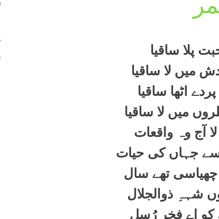
مر
400
401
402
ت پلا ساقیا
403
ش میں لا ساقیا
ردے اٹھا ساقیا
وں میں لا ساقیا
ا آج وہ واقعات
سے جہاں کی حیات
ر چھیاسی تھے سال
وں شہہِ ذوالجلال
کو اے فخر رُسل