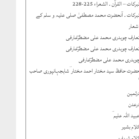
برکات – القرآن ۔ الشعراء 225-228
برکات ۔ آنحضرت محمد مصطفیٰ صلی علیہ و سلم کے
شعار
عارف چوہدری محمد علی مضطرؔعارفی
عارف چوہدری محمد علی مضطرؔعارفی
وہدری محمد علی مضطرؔعارفی
ضرت حافظ سید مختار احمد مختار ؔشاہجہانپوری صاحب
رثمین
رعدن
بید اللہ علیم ؔ
لام بشیر
لام شریف