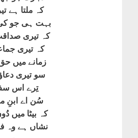
کہ ملتا ہے تی
بہت ہی جو کی ت
کہ تیری صداقت
کہ تیری جماعت
زمانے میں حق
سو تیری دعاؤں
تِرے اس سفر
سُن اے ابنِ 
کہ بیٹا میں دُو
نشاں ہے وہ ف