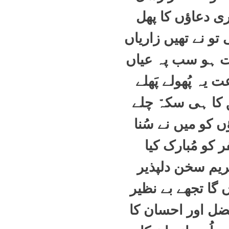
ری دعاؤں کا پھل
و نے تھیں زاریاں
 ہو سب پہ عیاں
 یہ پُھولے پَھلے
 کا ہی سکہّ چلے
 کو میں نے سُنا
 کو مُبارک کیا
مریم سخن دلپذیر
ں گا تجھے بے نظیر
ضل اور احسان کا