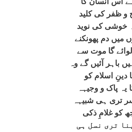
ے اُس انسان کا
 و ظفر کی کلید
یہ خوشی کی نوید
وں میں دم پھونکنے
لوائے گا موت سے
ں باہر آئیں گے وہ
ا دینِ اسلام کو
 یہ پاک و وجیہہ
ر تری ہی شبیہہ
ھ کو غلامِ ذکی
نا تری نسل ہی