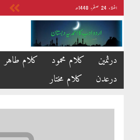
Skip
ہفتہ‬‮،
24
صفر‬،
1448ھ
to
content
درثمین
کلام محمود
کلام طاہر
درعدن
کلام مختار