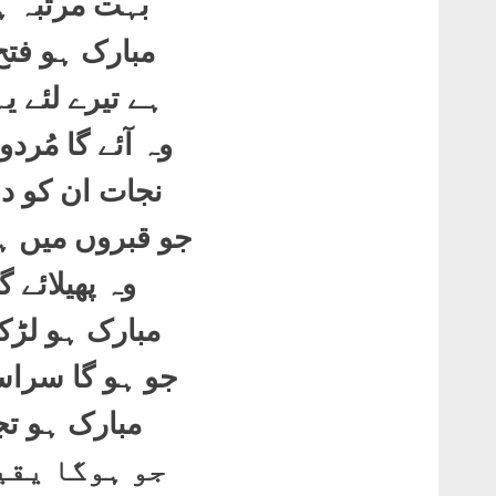
بہت مرتبہ ہ
مبارک ہو فتح
ہے تیرے لئے 
وہ آئے گا مُرد
نجات ان کو د
جو قبروں میں ہی
وہ پھیلائے گ
مبارک ہو لڑکا
جو ہو گا سراس
مبارک ہو تج
جو ہوگا یقی