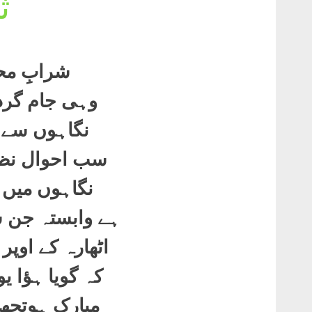
ث
شرابِ محب
وہی جام گرد
نگاہوں سے پ
سب احوال نظر
نگاہوں میں ل
ہے وابستہ جن 
اٹھارہ کے اوپ
کہ گویا ہؤا ی
مبارک ہوتجھ 