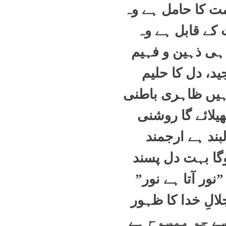
 کا حامل ہے وہ
کے قابل ہے وہ
ہی ذہین و فہیم
ید، دل کا حلیم
یں ظاہری باطنی
ھیلائے گا روشنی
لبند ہے ارجمند
گا بہت دل پسند
نور آتا ہے نور
”
لِ خدا کا ظہور
 سے جو ممسوح ہے