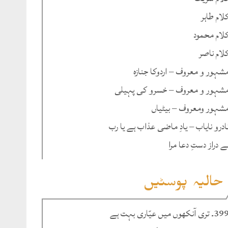
لام طاہر
لام محمود
لام ناصر
شہور و معروف – اردوکا جنازہ
شہور و معروف – خسرو کی پہیلی
شہور ومعروف – بیٹیاں
ادرو نایاب – یادِ ماضی عذاب ہے یا رب
ے دراز دستِ دعا مرا
حالیہ پوسٹیں
۔ تری آنکھوں میں عیّاری بہت ہے