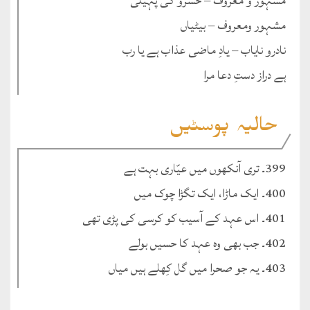
مشہور و معروف – خسرو کی پہیلی
مشہور ومعروف – بیٹیاں
نادرو نایاب – یادِ ماضی عذاب ہے یا رب
ہے دراز دستِ دعا مرا
حالیہ پوسٹیں
399۔ تری آنکھوں میں عیّاری بہت ہے
400۔ ایک ماڑا، ایک تگڑا چوک میں
401۔ اس عہد کے آسیب کو کرسی کی پڑی تھی
402۔ جب بھی وہ عہد کا حسیں بولے
403۔ یہ جو صحرا میں گل کِھلے ہیں میاں