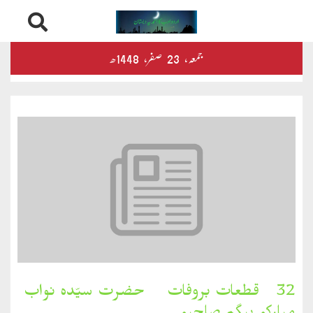
Skip
درثمین
جمعہ‬‮،
23
صفر‬،
1448ھ
to
content
کلام
محمود
کلام
طاہر
کلام
بشیر
بخارِدل
32۔ قطعات بروفات ۔ حضرت سیّدہ نواب
کلام