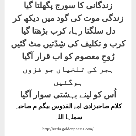
زندگانی کا سورج پگھلتا گیا
زندگی موت کی گود میں دیکھ کر
دل سلگتا رہا، کرب بڑھتا گیا
کرب و تکلیف کی شِدّتیں مٹ گئیں
رُوحِ معصوم کو اب قرار آگیا
ہجر کی تلخیاں جو فزوں
ہوگئیں
اُس کو لینے بہشتی سوار آگیا
کلام صاحبزادی امۃالقدوس بیگم م صاحبہ
سملہا اللہ
http://urdu.goldenpoems.com/