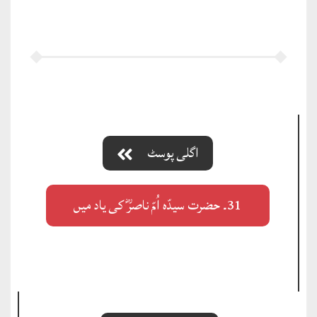
اگلی پوسٹ
31۔ حضرت سیدّہ اُمّ ناصرؓ کی یاد میں