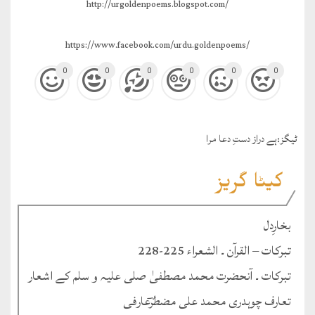
http://urgoldenpoems.blogspot.com/
https://www.facebook.com/urdu.goldenpoems/
0
0
0
0
0
0
ٹيگز:
ہے دراز دستِ دعا مرا
کیٹا گریز
بخارِدل
تبرکات – القرآن ۔ الشعراء 225-228
تبرکات ۔ آنحضرت محمد مصطفیٰ صلی علیہ و سلم کے اشعار
تعارف چوہدری محمد علی مضطرؔعارفی