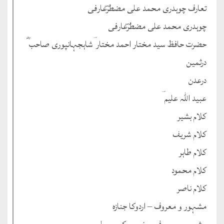
تعارف چوہدری محمد علی مضطرؔعارفی
چوہدری محمد علی مضطرؔعارفی
حضرت حافظ سید مختار احمد مختار ؔشاہجہانپوری صاحب ؓ
درثمین
درعدن
عبید اللہ علیم ؔ
کلام بشیر
کلام شریف
کلام طاہر
کلام محمود
کلام ناصر
مشہور و معروف – اردوکا جنازہ