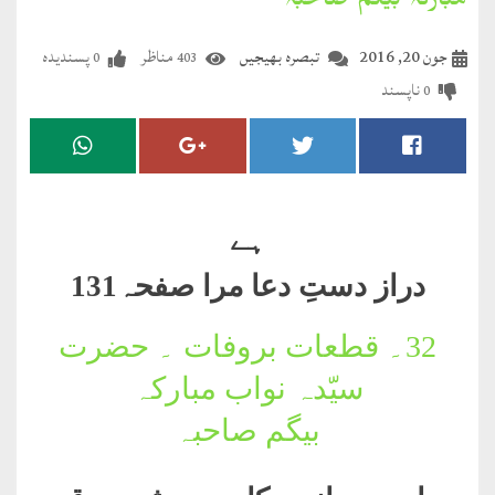
مبارکہ بیگم صاحبہ
مضطرؔ
جون 20, 2016
تبصرہ بھیجیں
مناظر
پسندیدہ
0
403
دستِ
ناپسند
0
دعا
کلام
علیم
ہے
درعدن
دراز دستِ دعا مرا صفحہ131
کلام
مختار
32۔
قطعات بروفات ۔ حضرت
سیّدہ نواب مبارکہ
بیگم صاحبہ