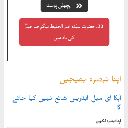
پچھلی پوسٹ
33۔ حضرت سیّدہ امۃ الحفیظ بیگم صا حبہؓ
کی یاد میں
اپنا تبصرہ بھیجیں
آپکا ای میل ایڈریس شائع نہیں کیا جائے
گا
اپنا تبصرہ لکھیں