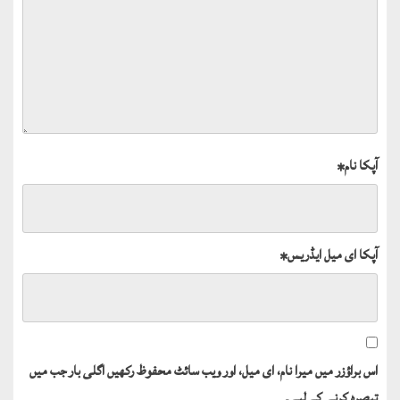
آپکا نام
*
آپکا ای میل ایڈریس
*
اس براؤزر میں میرا نام، ای میل، اور ویب سائٹ محفوظ رکھیں اگلی بار جب میں
تبصرہ کرنے کےلیے۔