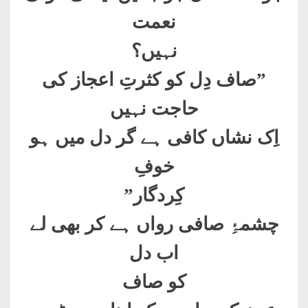
نعمت
نہیں؟
”
صاف دِل کو کثرتِ اعجاز کی
حاجت نہیں
اِک نشاں کافی ہے گر دل میں ہو
خوفِ
کِردگار
”
چشمۂِ صافی رواں ہے کر بھی لے
اب دل
کو صاف