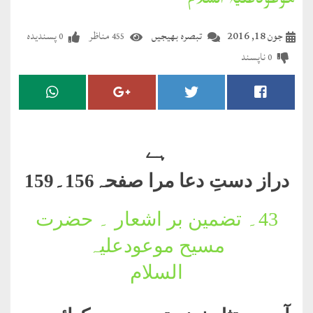
موعودعلیہ السلام
مضطرؔ
جون 18, 2016
تبصرہ بھیجیں
مناظر
پسندیدہ
0
455
دستِ
ناپسند
0
دعا
کلام
علیم
ہے
درعدن
دراز دستِ دعا مرا صفحہ156۔159
کلام
مختار
43۔
تضمین بر اشعار ۔ حضرت
مسیح موعودعلیہ
السلام