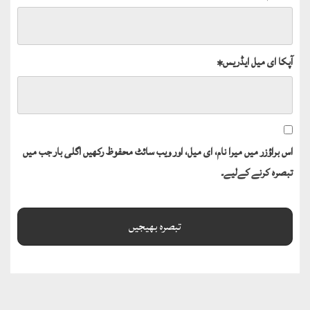
آپکا ای میل ایڈریس
*
اس براؤزر میں میرا نام، ای میل، اور ویب سائٹ محفوظ رکھیں اگلی بار جب میں
تبصرہ کرنے کےلیے۔