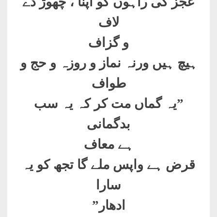
عجز کی راہوں کو اپنا ، چھوڑ دے
لاف
و گزاف
ہیچ ہیں ورنہ نماز و روزہ و حج و
طواف
”
یہ گماں مت کر کہ یہ سب
بدگمانی
ہے معاف
قرض ہے واپس ملے گا تجھ کو یہ
سارا
ادھار
”