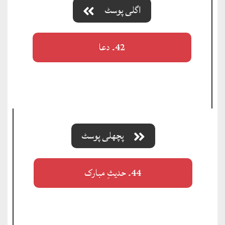
اگلی پوسٹ
42۔ دعا
پچھلی پوسٹ
44۔ حدیثِ مبارک