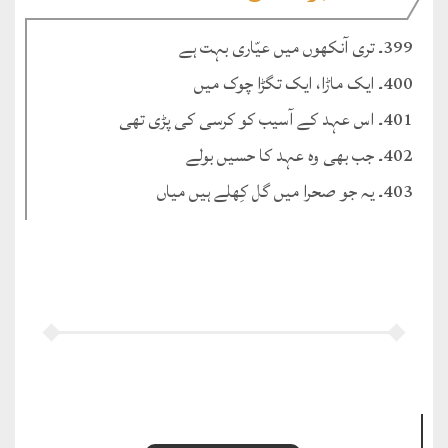
399۔ تری آنکھوں میں عیّاری بہت ہے
400۔ ایک ماڑا، ایک تگڑا چوک میں
401۔ اس عہد کے آسیب کو کرسی کی پڑی تھی
402۔ جب بھی وہ عہد کا حسیں بولے
403۔ یہ جو صحرا میں گل کِھلے ہیں میاں