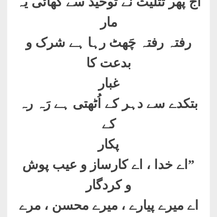
آج پھر تثلیث نے توحید سے کھائی یہ
مار
رفتہ رفتہ چَھٹ رہا ہے شرک و
بدعت کا
غبار
بتکدے سے دہر کے اُٹھتی ہے رَہ رہ
کے
پکار
”
اے خدا ، اے کارساز و عیب پوش
و کردگار
اے میرے پیارے ، میرے محسن ، مرے