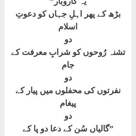
یہ کاروبار
”
بڑھ کے پھر اہلِ جہاں کو دعوتِ
اسلام
دو
تشنہ رُوحوں کو شرابِ معرفت کے
جام
دو
نفرتوں کی محفلوں میں پیار کے
پیغام
دو
”
گالیاں سُن کے دعا دو پا کے