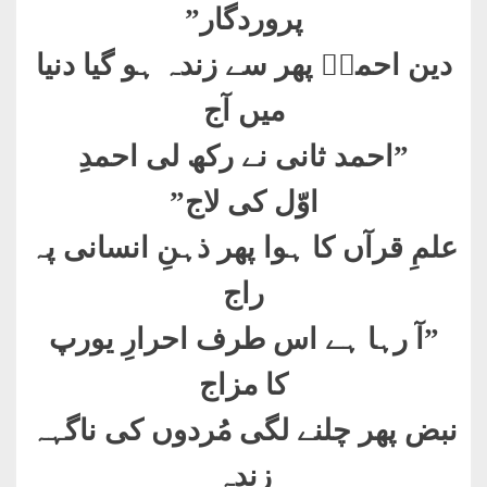
پروردگار
”
دین احمدؐ پھر سے زندہ ہو گیا دنیا
میں آج
”
احمد ثانی نے رکھ لی احمدِ
اوّل کی لاج
”
علمِ قرآں کا ہوا پھر ذہنِ انسانی پہ
راج
”
آ رہا ہے اس طرف احرارِ یورپ
کا مزاج
نبض پھر چلنے لگی مُردوں کی ناگہہ
زندہ