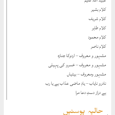
عبید اللہ علیم ؔ
کلام بشیر
کلام شریف
کلام طاہر
کلام محمود
کلام ناصر
مشہور و معروف – اردوکا جنازہ
مشہور و معروف – خسرو کی پہیلی
مشہور ومعروف – بیٹیاں
نادرو نایاب – یادِ ماضی عذاب ہے یا رب
ہے دراز دستِ دعا مرا
حالیہ پوسٹیں