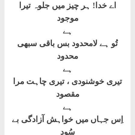
اے خدا! ہر چیز میں جلوہ تیرا
موجود
ہے
تُو ہے لامحدود بس باقی سبھی
محدود
ہے
تیری خوشنودی ، تیری چاہت مرا
مقصود
ہے
اِس جہاں میں خواہش آزادگی بے
سُود