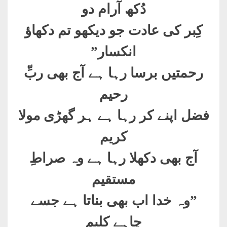
دُکھ آرام دو
کِبر کی عادت جو دیکھو تم دکھاؤ
انکسار
”
رحمتیں برسا رہا ہے آج بھی ربِّ
رحیم
فضل اپنے کر رہا ہے ہر گھڑی مولا
کریم
آج بھی دکھلا رہا ہے وہ صراطِ
مستقیم
”
وہ خدا اب بھی بناتا ہے جسے
چاہے کلیم