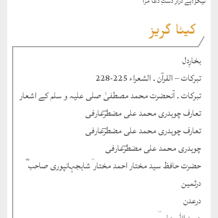
ٹيگز:
ہے دراز دستِ دعا مرا
کیٹا گریز
بخارِدل
تبرکات – القرآن ۔ الشعراء 225-228
تبرکات ۔ آنحضرت محمد مصطفیٰ صلی علیہ و سلم کے اشعار
تعارف چوہدری محمد علی مضطرؔعارفی
تعارف چوہدری محمد علی مضطرؔعارفی
چوہدری محمد علی مضطرؔعارفی
حضرت حافظ سید مختار احمد مختار ؔشاہجہانپوری صاحب ؓ
درثمین
درعدن