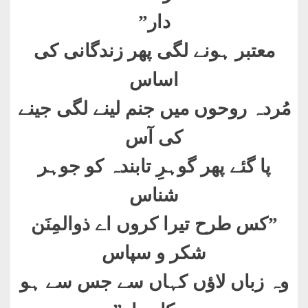
دار
”
معتبر ہونے لگی پھر زندگانی کی
اساس
مُردہ روحوں میں جنم لینے لگی جینے
کی آس
پا گئے پھر گوہرِ تابندہ کو جوہر
شناس
”
کس طرح تیرا کروں اے ذوالمِنَن
شکر و سپاس
وہ زباں لاؤں کہاں سے جس سے ہو