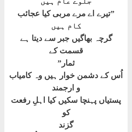
جلوے عام ہیں
”
تیرے اے مرے مربی کیا عجائب
کام ہیں
گرچہ بھاگیں جبر سے دیتا ہے
قسمت کے
ثمار
”
اُس کے دشمن خوار ہیں وہ کامیاب
و ارجمند
پستیاں پہنچا سکیں کیا اہلِ رفعت
کو
گزند