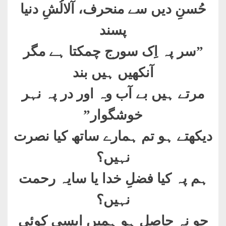
حُسنِ دیں سے منحرف، آلالُشِ دنیا
پسند
”
سر پہ اِک سورج چمکتا ہے مگر
آنکھیں ہیں بند
مرتے ہیں بے آب وہ اور در پہ نہر
خوشگوار
”
دیکھتے ہو تم ہمارے ساتھ کیا نصرت
نہیں؟
ہم پہ کیا فضلِ خدا یا سایہ رحمت
نہیں؟
جو نہ حاصل ہو ہمیں ایسی کوئی