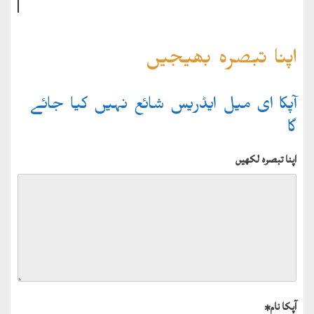
اپنا تبصرہ بھیجیں
آپکا ای میل ایڈریس شائع نہیں کیا جائے
گا
اپنا تبصرہ لکھیں
آپکا نام
*