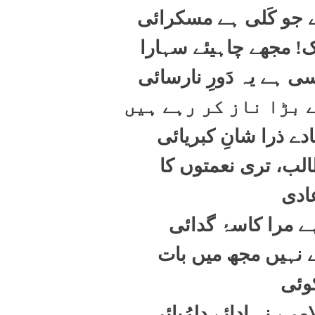
 جو کَلی ہے مسکرائی
ک! مجھے چاہیئے سہارا
ی ہے یہ دَورِ نارسائی
 بڑا ناز کر رہے ہیں
دے ذرا شانِ کبریائی
الب، تری نعمتوں کا
ادی
ہے مرا کاسۂ گدائی
ے نہیں مجھ میں بات
وئی
ی، نہ ادائے دلرُبائی