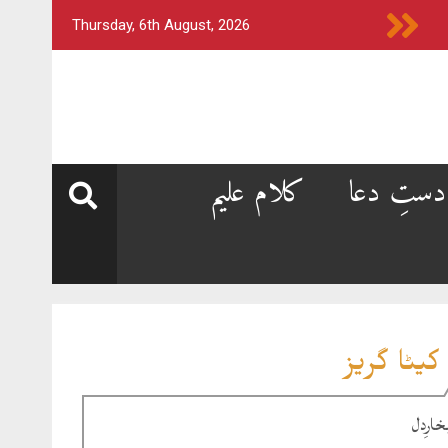
Thursday, 6th August, 2026
دستِ دعا
کلام علیم
کیٹا گریز
خارِدل