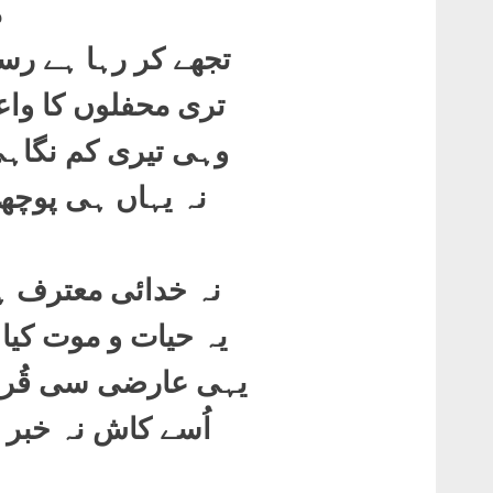
م
تجھے کر رہا ہے رسو
تری محفلوں کا واع
وہی تیری کم نگاہی
نہ یہاں ہی پوچھ 
نہ خدائی معترف ہے
یہ حیات و موت کیا
یہی عارضی سی قُرب
اُسے کاش نہ خبر 