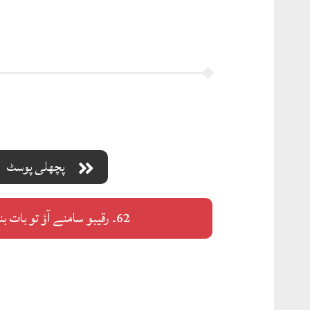
پچھلی پوسٹ
62۔ رقیبو سامنے آؤ تو بات بنتی ہَے