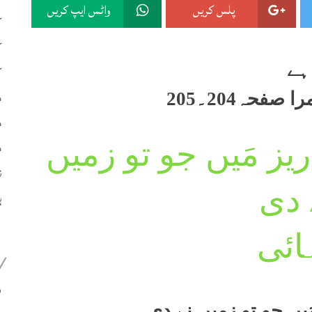
پلس کریں
واٹس ایپ کریں
ک
ک
ہے
ک
م
صفحہ204۔205
م
م
ز مَیں جو تو زمیں
ن
 دی
ہ
ائی
399
یں جو تو زمیں نے دی