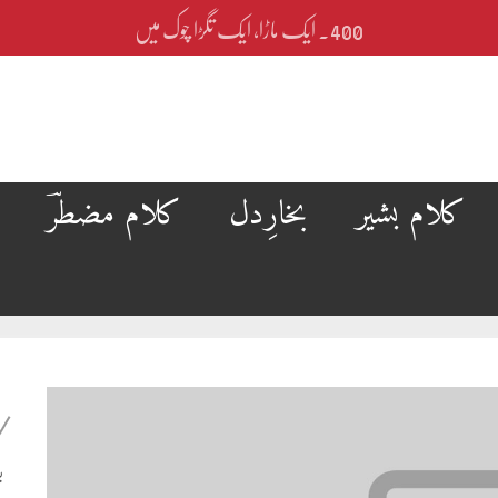
400۔ ایک ماڑا، ایک تگڑا چوک میں
کلام بشیر
بخارِدل
کلام مضطرؔ
ب