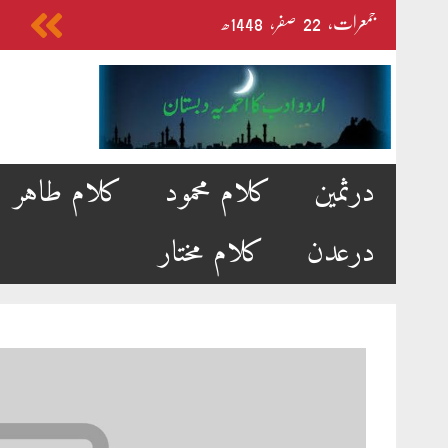
Skip
جمعرات‬‮،
22
صفر‬،
1448ھ
to
content
درثمین
کلام محمود
کلام طاہر
درعدن
کلام مختار