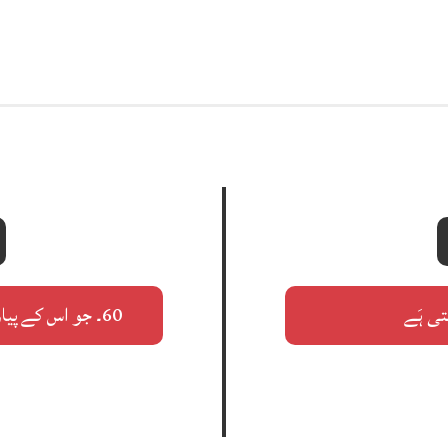
60۔ جو اس کے پیار کی جھولی میں سوغاتیں بھی ہوویں گی