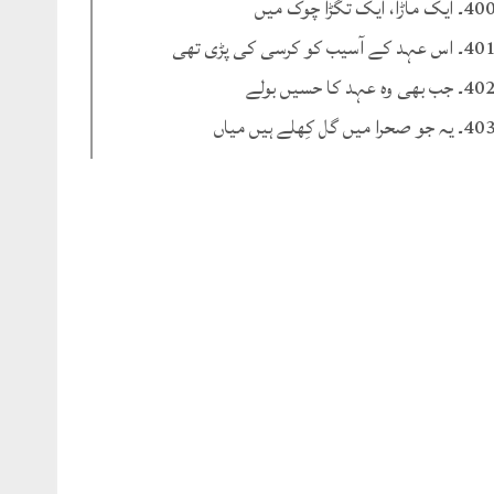
۔ ایک ماڑا، ایک تگڑا چوک میں
۔ اس عہد کے آسیب کو کرسی کی پڑی تھی
۔ جب بھی وہ عہد کا حسیں بولے
۔ یہ جو صحرا میں گل کِھلے ہیں میاں