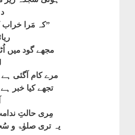
دہ
”
کہ مَرا خراب 
ریائ
مجھے گود میں اُٹ
ل
مرے کام آگئی ہے
تجھے کیا خبر ہے 
آ
مِری حالتِ ندامت
یہ تری صلوٰۃ و س