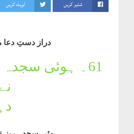
شئیر کریں
ٹویٹ کریں
دراز دستِ دعا مرا 
61۔
ہوئی سجدہ ری
نے
دہ
ہوئی سجدہ ریز مَ