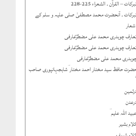
برکات – القرآن ۔ الشعراء 225-228
برکات ۔ آنحضرت محمد مصطفیٰ صلی علیہ و سلم کے
شعار
عارف چوہدری محمد علی مضطرؔعارفی
عارف چوہدری محمد علی مضطرؔعارفی
وہدری محمد علی مضطرؔعارفی
ضرت حافظ سید مختار احمد مختار ؔشاہجہانپوری صاحب
رثمین
رعدن
بید اللہ علیم ؔ
لام بشیر
لام شریف