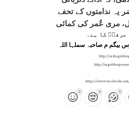
 یہ ندامتوں کے تحفے
ل، مری عُمر کی کمائی
س بیگم م صاحبہ سملہا اللہ
http://urdu.golde
http://urgoldenpoems
https://www.facebook.com
0
0
0