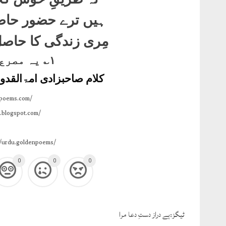
ہیں ترے حضور حاضر
مِری زندگی کا حاص
١؎ یہ مصرع عرفیؔ کا ہے۔
کلام صاحبزادی امۃالقدو
npoems.com/
.blogspot.com/
/urdu.goldenpoems/
0
0
0
ٹيگز:
ہے دراز دستِ دعا مرا