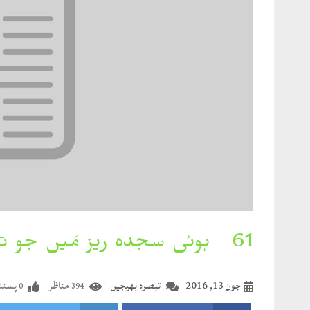
61۔ ہوئی سجدہ ریز مَیں جو تو زمیں نے دی دہائی
جون 13, 2016
تبصرہ بھیجیں
مناظر
پسندی
0
394