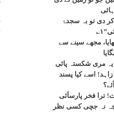
400
ائی
401
402
کر دی تو بہ سجدۂ
403
ی”١؎
ھایا، مجھے سینے سے
گایا
 یہ مری شکستہ پائی
زاہد! اسے کیا پسند
ئے؟
! ترا فخر پارساَئی
ُجہ نہ جچی کسی نظر