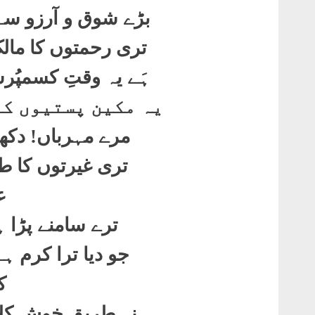
بڑے شوق و آرزو سے
تری رحمتوں کا مال
ہَے یہ وقتِ کسمپُرس
یہ مکین پستیوں کے
مرے مہرباں! دکھا
تری غیرتوں کا ط
ع
ترے سامنے پڑا 
جو دیا ترا کرم ہ
ک
نہ طریقِ خوش کلام