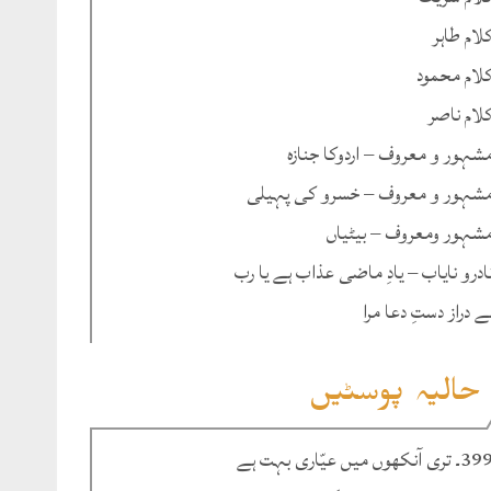
لام طاہر
لام محمود
لام ناصر
شہور و معروف – اردوکا جنازہ
شہور و معروف – خسرو کی پہیلی
شہور ومعروف – بیٹیاں
ادرو نایاب – یادِ ماضی عذاب ہے یا رب
ے دراز دستِ دعا مرا
حالیہ پوسٹیں
۔ تری آنکھوں میں عیّاری بہت ہے