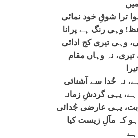
یں
ا ترا شوقِ خود نمائی
ظ! وہی رنگ ہے پرانا
، وہی تیری کج ادائی
تیری، نہ وہاں مقام
تیرا
، نہ خُدا سے آشنائی
 ہے، یہی گردشِ زمانہ
ت، یہی عارضی جُدائی
ہو کہ مآلِ زیست کیا
ہے