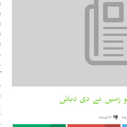
ت
ت
ا
ت
ت
چ
ح
د
د
ع
ک
دہ
ناپسند
0
ک