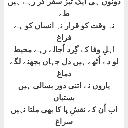
دونوں ہی ایک تیز سفر کر رہے ہیں
طے
نہ وقت کو قرار نہ انساں کو ہے
فراغ
اہلِ وفا کے گِرد اُجالے رہے محیط
لو دے اُٹھے ہیں دل جہاں بجھنے لگے
دماغ
یاروں نے اتنی دور بسالی ہیں
بستیاں
اب اُن کے نقشِ پا کا بھی ملتا نہیں
سراغ