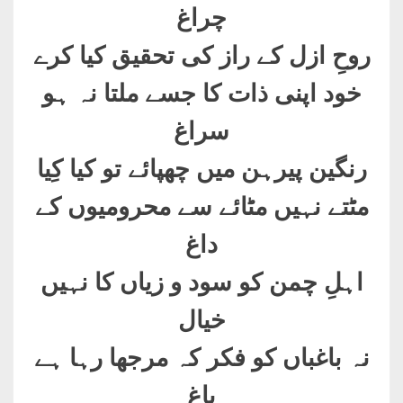
چراغ
روحِ ازل کے راز کی تحقیق کیا کرے
خود اپنی ذات کا جسے ملتا نہ ہو
سراغ
رنگین پیرہن میں چھپائے تو کیا کِیا
مٹتے نہیں مٹائے سے محرومیوں کے
داغ
اہلِ چمن کو سود و زیاں کا نہیں
خیال
نہ باغباں کو فکر کہ مرجھا رہا ہے
باغ