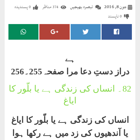
مضطرؔ
جون 8, 2016
تبصرہ بھیجیں
مناظر
پسندیدہ
0
374
ناپسند
0
دستِ
دعا
کلام
علیم
ہے
درعدن
دراز دستِ دعا مرا صفحہ255۔256
کلام
82۔
انساں کی زندگی ہے یا بلّور کا
مختار
ایاغ
انساں کی زندگی ہے یا بلّور کا ایاغ
یا آندھیوں کی زد میں ہے رکھا ہوا