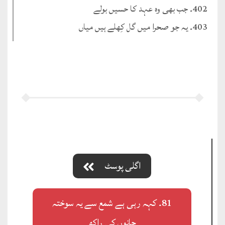
402۔ جب بھی وہ عہد کا حسیں بولے
403۔ یہ جو صحرا میں گل کِھلے ہیں میاں
اگلی پوسٹ
81۔ کہہ رہی ہے شمع سے یہ سوختہ
جانوں کی راکھ