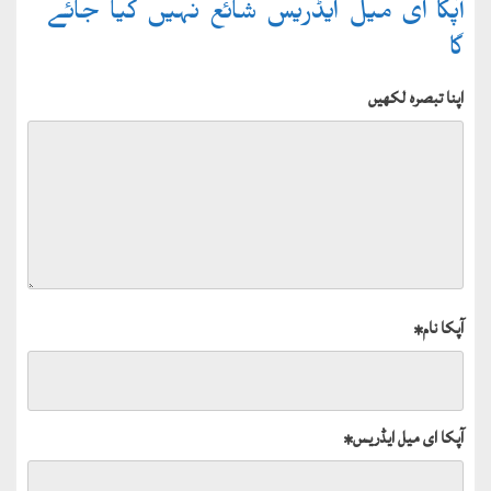
آپکا ای میل ایڈریس شائع نہیں کیا جائے
گا
اپنا تبصرہ لکھیں
آپکا نام
*
آپکا ای میل ایڈریس
*