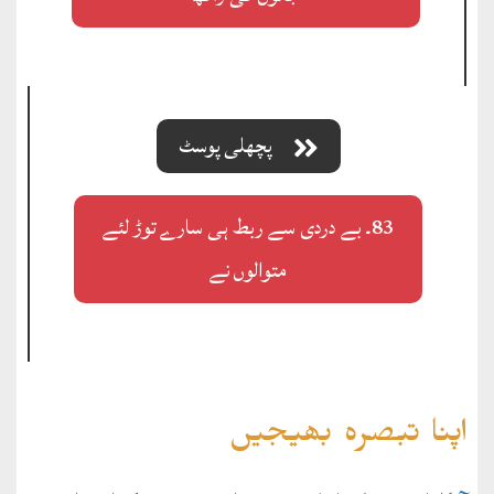
پچھلی پوسٹ
83۔ بے دردی سے ربط ہی سارے توڑ لئے
متوالوں نے
اپنا تبصرہ بھیجیں