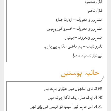
کلام محمود
کلام ناصر
مشہور و معروف – اردوکا جنازہ
مشہور و معروف – خسرو کی پہیلی
مشہور ومعروف – بیٹیاں
نادرو نایاب – یادِ ماضی عذاب ہے یا رب
ہے دراز دستِ دعا مرا
حالیہ پوسٹیں
399۔ تری آنکھوں میں عیّاری بہت ہے
400۔ ایک ماڑا، ایک تگڑا چوک میں
401۔ اس عہد کے آسیب کو کرسی کی پڑی تھی