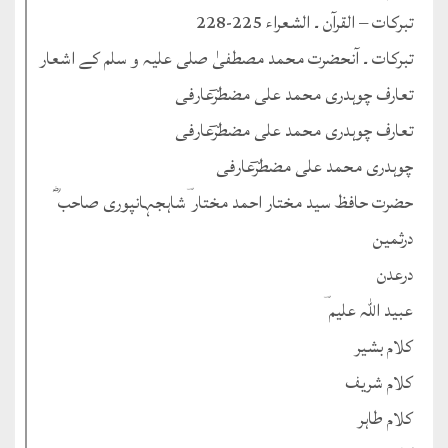
تبرکات – القرآن ۔ الشعراء 225-228
تبرکات ۔ آنحضرت محمد مصطفیٰ صلی علیہ و سلم کے اشعار
تعارف چوہدری محمد علی مضطرؔعارفی
تعارف چوہدری محمد علی مضطرؔعارفی
چوہدری محمد علی مضطرؔعارفی
حضرت حافظ سید مختار احمد مختار ؔشاہجہانپوری صاحب ؓ
درثمین
درعدن
عبید اللہ علیم ؔ
کلام بشیر
کلام شریف
کلام طاہر