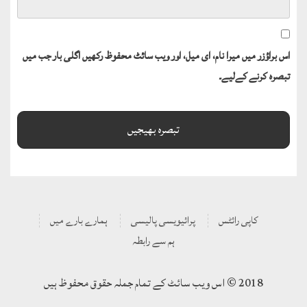
اس براؤزر میں میرا نام، ای میل، اور ویب سائٹ محفوظ رکھیں اگلی بار جب میں
تبصرہ کرنے کےلیے۔
کاپی رائٹس
پرائیویسی پالیسی
ہمارے بارے میں
ہم سے رابطہ
2018 © اس ویب سائٹ کے تمام جملہ حقوق محفوظ ہیں