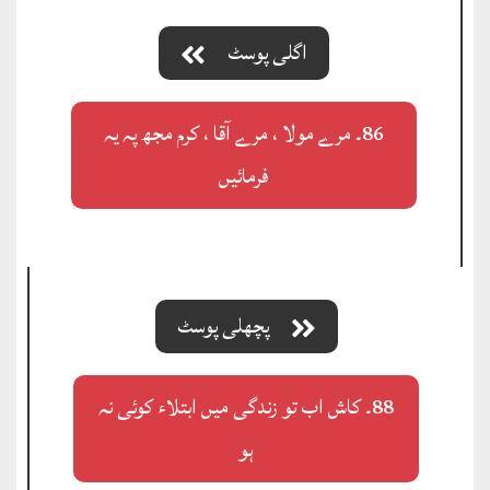
اگلی پوسٹ
86۔ مرے مولا ، مرے آقا ، کرم مجھ پہ یہ
فرمائیں
پچھلی پوسٹ
88۔ کاش اب تو زندگی میں ابتلاء کوئی نہ
ہو