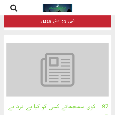
Skip
درثمین
جمعہ‬‮،
23
صفر‬،
1448ھ
to
content
کلام
محمود
کلام
طاہر
کلام
بشیر
بخارِدل
87۔ کون سمجھائے کسی کو کیا ہے دردِ بے
کلام