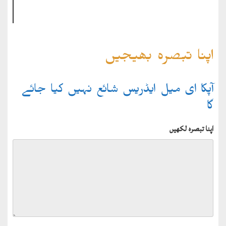
اپنا تبصرہ بھیجیں
آپکا ای میل ایڈریس شائع نہیں کیا جائے
گا
اپنا تبصرہ لکھیں