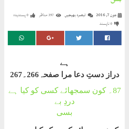
بسی
مضطرؔ
جون 7, 2016
تبصرہ بھیجیں
مناظر
پسندیدہ
0
397
دستِ
ناپسند
0
دعا
کلام
علیم
ہے
درعدن
دراز دستِ دعا مرا صفحہ266۔267
کلام
مختار
87۔
کون سمجھائے کسی کو کیا ہے
دردِ بے
بسی