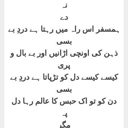
نہ
دے
ہمسفر اس راہ میں رہتا ہے دردِ بے
بسی
ذہن کی اونچی اڑانیں اور بے بال و
پری
کیسے کیسے دل کو تڑپاتا ہے دردِ بے
بسی
دن کو تو اک حبس کا عالم رہا دل
پہ
مگر