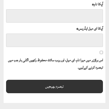
آپکا نام
*
آپکا ای میل ایڈریس
*
اس براؤزر میں میرا نام، ای میل، اور ویب سائٹ محفوظ رکھیں اگلی بار جب میں
تبصرہ کرنے کےلیے۔