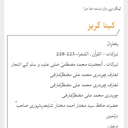
ٹيگز:
ہے دراز دستِ دعا مرا
کیٹا گریز
بخارِدل
تبرکات – القرآن ۔ الشعراء 225-228
تبرکات ۔ آنحضرت محمد مصطفیٰ صلی علیہ و سلم کے اشعار
تعارف چوہدری محمد علی مضطرؔعارفی
تعارف چوہدری محمد علی مضطرؔعارفی
چوہدری محمد علی مضطرؔعارفی
حضرت حافظ سید مختار احمد مختار ؔشاہجہانپوری صاحب ؓ
درثمین
درعدن