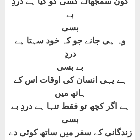
کون سمجھائے کسی کو کیا ہے دردِ
بے
بسی
وہ ہی جانے جو کہ خود سہتا ہے
دردِ
بے بسی
ہے یہی انسان کی اوقات اس کے
ہاتھ میں
ہے اگر کچھ تو فقط تنہا ہے دردِ بے
بسی
زندگانی کے سفر میں ساتھ کوئی دے