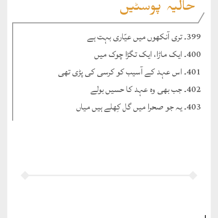
حالیہ پوسٹیں
399۔ تری آنکھوں میں عیّاری بہت ہے
400۔ ایک ماڑا، ایک تگڑا چوک میں
401۔ اس عہد کے آسیب کو کرسی کی پڑی تھی
402۔ جب بھی وہ عہد کا حسیں بولے
403۔ یہ جو صحرا میں گل کِھلے ہیں میاں