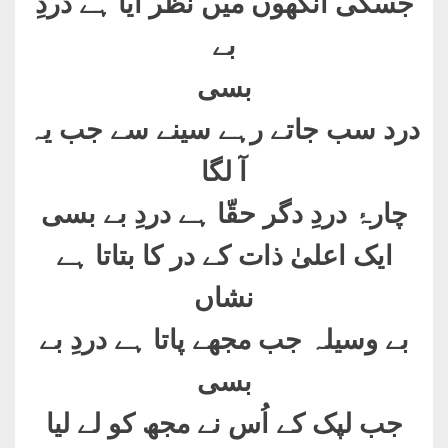
جسکی آنکھوں میں نظر آیا ہے دردِ
بے
بسی
درد سب جاتے رہے سینے سے جب یہ
آ لگا
چارۂ دردِ دگر حقّا ہے دردِ بے بسی
ایک اعلیٰ ذات کے در کا بتاتا ہے
نشاں
بے وسیلہ جب مجھے پاتا ہے دردِ بے
بسی
جب لپک کے اُس نے مجھ کو لے لیا