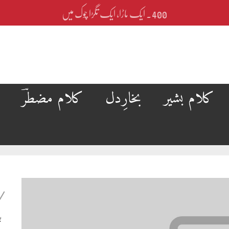
400۔ ایک ماڑا، ایک تگڑا چوک میں
کلام بشیر
بخارِدل
کلام مضطرؔ
ب