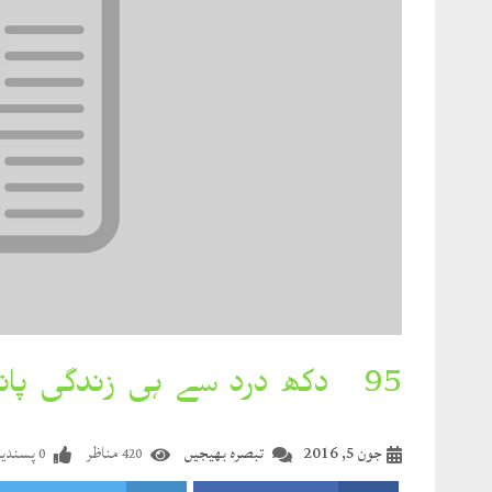
95۔ دکھ درد سے ہی زندگی پاتی رہی جِلا
جون 5, 2016
تبصرہ بھیجیں
مناظر
پسندید
0
420