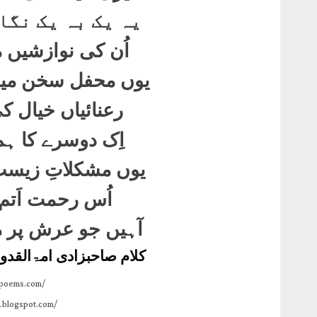
یہ یک بہ یک نگا
اُن کی نوازشیں 
یوں محفل سخن میں
رعنائیاں خیال ک
اِک دوسرے کا ہم
یوں مشکلاتِ زیست
اُس رحمت اَتم 
آہیں جو عرش پر م
کلام صاحبزادی امۃالقدو
npoems.com/
.blogspot.com/