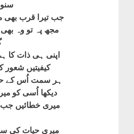
سنور
جب تیرا قرب بھی م
مجھ پہ تو وہ بھی
گ
اپنی ہی ذات کا ہ
کیفیتیں شعور ک
ہر سمت اُس کے حس
دیکھا اُسی کو می
میری خطائیں جب ت
میری حیات کی سب