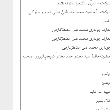
برکات – القرآن ۔ الشعراء 225-228
برکات ۔ آنحضرت محمد مصطفیٰ صلی علیہ و سلم کے
شعار
عارف چوہدری محمد علی مضطرؔعارفی
عارف چوہدری محمد علی مضطرؔعارفی
وہدری محمد علی مضطرؔعارفی
ضرت حافظ سید مختار احمد مختار ؔشاہجہانپوری صاحب
رثمین
رعدن
بید اللہ علیم ؔ
لام بشیر
لام شریف