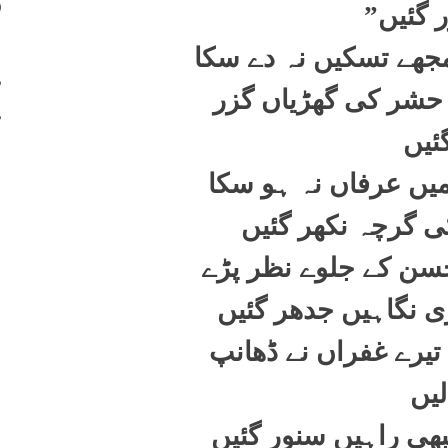
400
 گئیں
”
401
جھے تسکیں نہ دے سکا
402
 حشر کی گھڑیاں گزر
403
ئیں
میں عرفاں نہ ہو سکا
ی گرچہ نکھر گئیں
ن کے جلوے نظر پڑے
ری نگاہیں جدھر گئیں
یرے غفراں نے ڈھانپ
لیں
ھی راہیں سنور گئیں