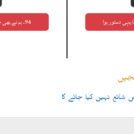
94۔ ہم نے بھی جب پیار کیا تھا آئے تھے سمجھانے لوگ
یجیں
یس شائع نہیں کیا جائے گا