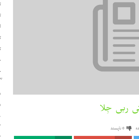
ت
ت
ا
ت
ت
چ
ح
د
د
ع
ک
ہ
ناپسند
0
ک