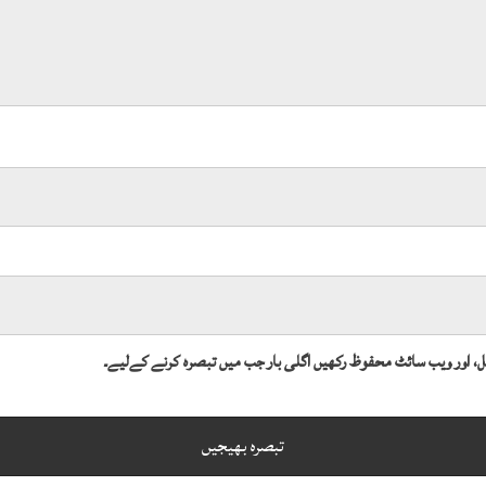
میل، اور ویب سائٹ محفوظ رکھیں اگلی بار جب میں تبصرہ کرنے کےلیے۔