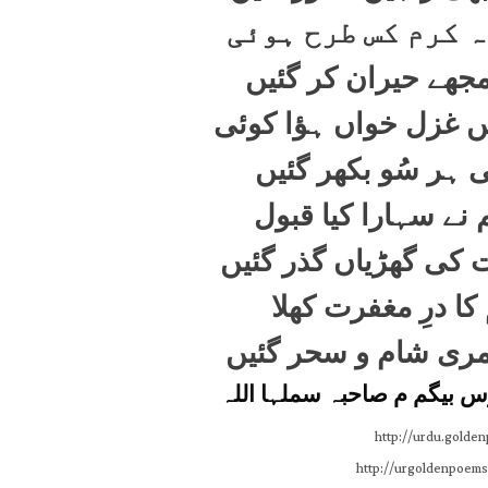
ہ کرم کس طرح ہوئی
مجھے حیران کر گئیں
 غزل خواں ہؤا کوئی
ی ہر سُو بکھر گئیں
 نے سہارا کیا قبول
 کی گھڑیاں گذر گئیں
کا درِ مغفرت کھلا
ری شام و سحر گئیں
س بیگم م صاحبہ سملہا اللہ
http://urdu.golde
http://urgoldenpoems