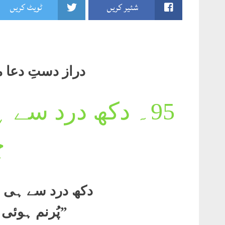
شئیر کریں
ٹویٹ کریں
دراز دستِ دعا مرا 
95۔
دکھ درد سے ہ
ج
دکھ درد سے ہی ز
”
پُرنم ہوئی 