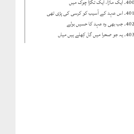
۔ ایک ماڑا، ایک تگڑا چوک میں
۔ اس عہد کے آسیب کو کرسی کی پڑی تھی
۔ جب بھی وہ عہد کا حسیں بولے
۔ یہ جو صحرا میں گل کِھلے ہیں میاں