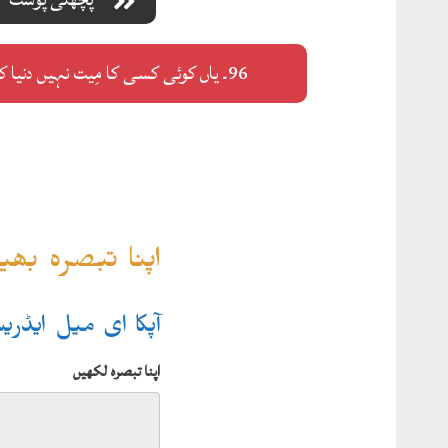
96۔ یاں کوئی کسی کا مِیت نہیں دنیا کا یہی دستور ہوا
اپنا تبصرہ بھ
آپکا ای میل ایڈر
اپنا تبصرہ لکھیں