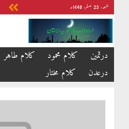
Skip
جمعہ‬‮،
23
صفر‬،
1448ھ
to
content
درثمین
کلام محمود
کلام طاہر
درعدن
کلام مختار