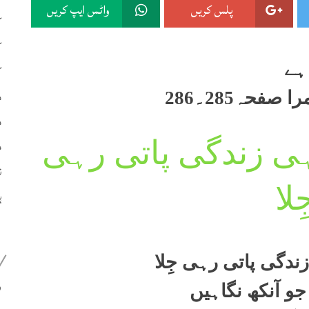
پلس کریں
واٹس ایپ کریں
ک
ک
ہے
ک
م
صفحہ285۔286
م
م
ی زندگی پاتی رہی
ن
ِلا
ہ
ندگی پاتی رہی جِلا
399
جو آنکھ نگاہیں