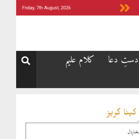
Friday, 7th August, 2026
دستِ دعا
کلام علیم
کیٹا گریز
خارِدل