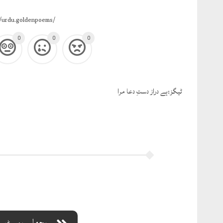
/urdu.goldenpoems/
0
0
0
ٹيگز:
ہے دراز دستِ دعا مرا
پچھلی پوسٹ