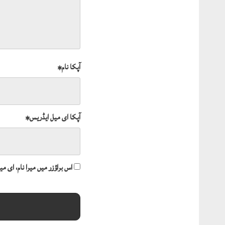
آپکا نام
*
آپکا ای میل ایڈریس
*
اس براؤزر میں میرا نام، ای 