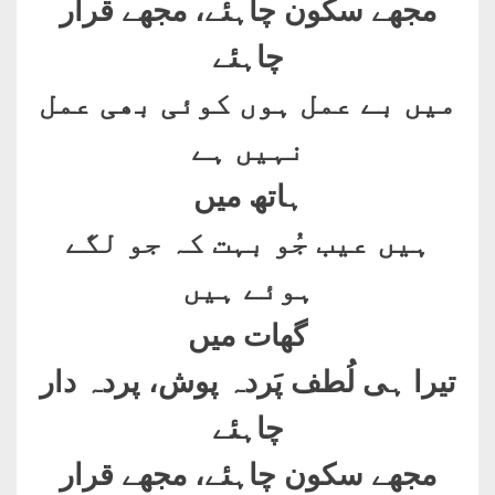
مجھے سکون چاہئے، مجھے قرار
چاہئے
میں بے عمل ہوں کوئی بھی عمل
نہیں ہے
ہاتھ میں
ہیں عیب جُو بہت کہ جو لگے
ہوئے ہیں
گھات میں
تیرا ہی لُطف پَردہ پوش، پردہ دار
چاہئے
مجھے سکون چاہئے، مجھے قرار