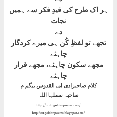
ہر اک طرح کی قیدِ فکر سے ہمیں
نجات
دے
تجھے تو لفظِ کُن ہی میرے کردگار
چاہئے
مجھے سکون چاہئے، مجھے قرار
چاہئے
کلام صاحبزادی امۃالقدوس بیگم م
صاحبہ سملہا اللہ
http://urdu.goldenpoems.com/
http://urgoldenpoems.blogspot.com/