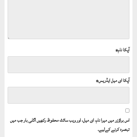
آپکا نام
*
آپکا ای میل ایڈریس
*
اس براؤزر میں میرا نام، ای میل، اور ویب سائٹ محفوظ رکھیں اگلی بار جب میں
تبصرہ کرنے کےلیے۔