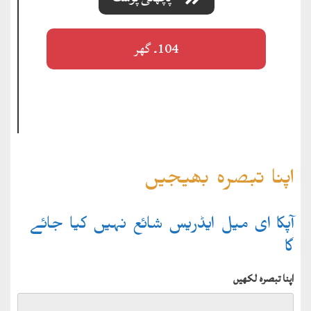
104۔ گھر
اپنا تبصرہ بھیجیں
آپکا ای میل ایڈریس شائع نہیں کیا جائے
گا
اپنا تبصرہ لکھیں