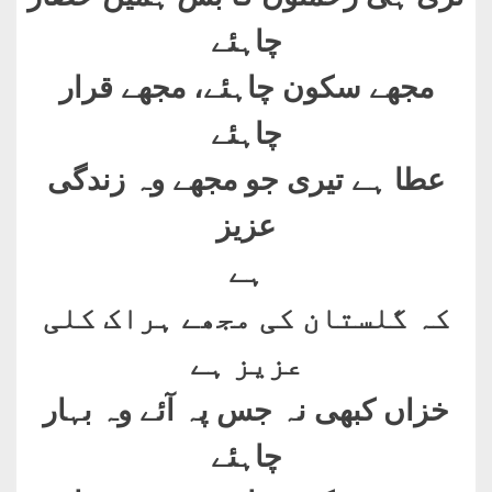
چاہئے
مجھے سکون چاہئے، مجھے قرار
چاہئے
عطا ہے تیری جو مجھے وہ زندگی
عزیز
ہے
کہ گلستان کی مجھے ہراک کلی
عزیز ہے
خزاں کبھی نہ جس پہ آئے وہ بہار
چاہئے