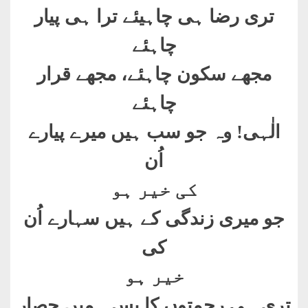
تری رضا ہی چاہیئے ترا ہی پیار
چاہئے
مجھے سکون چاہئے، مجھے قرار
چاہئے
الٰہی! وہ جو سب ہیں میرے پیارے
اُن
کی خیر ہو
جو میری زندگی کے ہیں سہارے اُن
کی
خیر ہو
تری ہی رحمتوں کا بس ہمیں حصار