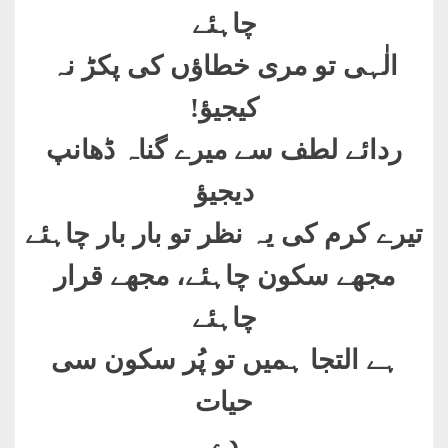
چاہئے
الٰہی تو مری خطاؤں کی پکڑ نہ
کیجیؤ
!
ردائے لطف سے میرے گناہ ڈھانپ
دیجیؤ
تیرے کرم کی یہ نظر تو بار بار چاہئے
مجھے سکون چاہئے، مجھے قرار
چاہئے
ہے التجا ہمیں تو پُر سکون سی
حیات
دے