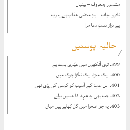
مشہور ومعروف – بیٹیاں
نادرو نایاب – یادِ ماضی عذاب ہے یا رب
ہے دراز دستِ دعا مرا
حالیہ پوسٹیں
399۔ تری آنکھوں میں عیّاری بہت ہے
400۔ ایک ماڑا، ایک تگڑا چوک میں
401۔ اس عہد کے آسیب کو کرسی کی پڑی تھی
402۔ جب بھی وہ عہد کا حسیں بولے
403۔ یہ جو صحرا میں گل کِھلے ہیں میاں