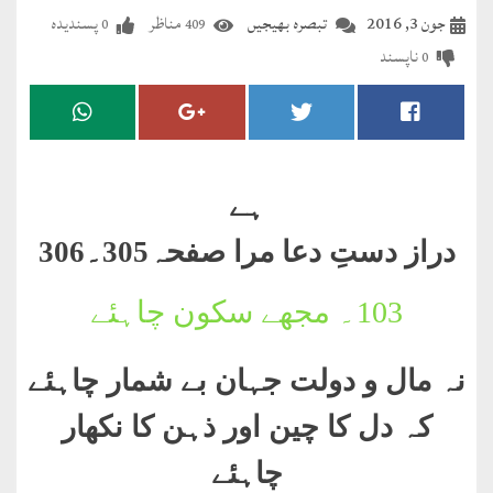
مضطرؔ
جون 3, 2016
تبصرہ بھیجیں
مناظر
پسندیدہ
0
409
ناپسند
0
دستِ
دعا
کلام
علیم
ہے
درعدن
دراز دستِ دعا مرا صفحہ305۔306
کلام
103۔
مجھے سکون چاہئے
مختار
نہ مال و دولت جہان بے شمار چاہئے
کہ دل کا چین اور ذہن کا نکھار
چاہئے