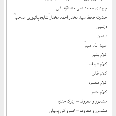
چوہدری محمد علی مضطرؔعارفی
حضرت حافظ سید مختار احمد مختار ؔشاہجہانپوری صاحب ؓ
درثمین
درعدن
عبید اللہ علیم ؔ
کلام بشیر
کلام شریف
کلام طاہر
کلام محمود
کلام ناصر
مشہور و معروف – اردوکا جنازہ
مشہور و معروف – خسرو کی پہیلی