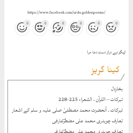
https://www.facebook.com/urdu.goldenpoems/
0
0
0
0
0
0
ٹيگز:
ہے دراز دستِ دعا مرا
کیٹا گریز
بخارِدل
تبرکات – القرآن ۔ الشعراء 225-228
تبرکات ۔ آنحضرت محمد مصطفیٰ صلی علیہ و سلم کے اشعار
تعارف چوہدری محمد علی مضطرؔعارفی
تعارف چوہدری محمد علی مضطرؔعارفی