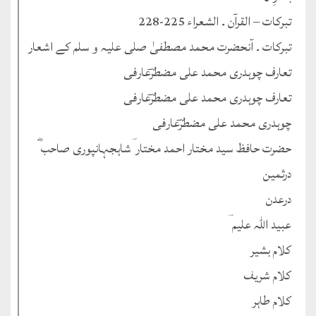
تبرکات – القرآن ۔ الشعراء 225-228
تبرکات ۔ آنحضرت محمد مصطفیٰ صلی علیہ و سلم کے اشعار
تعارف چوہدری محمد علی مضطرؔعارفی
تعارف چوہدری محمد علی مضطرؔعارفی
چوہدری محمد علی مضطرؔعارفی
حضرت حافظ سید مختار احمد مختار ؔشاہجہانپوری صاحب ؓ
درثمین
درعدن
عبید اللہ علیم ؔ
کلام بشیر
کلام شریف
کلام طاہر