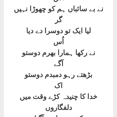
نے بے سائباں ہم کو چھوڑا نہیں
گر
لیا ایک تو دوسرا دے دیا
اُس
نے رکھا ہمارا بھرم دوستو
آگے
بڑھتے رہو دمبدم دوستو
اک
خدا کا چنیدہ کڑے وقت میں
دلفگاروں