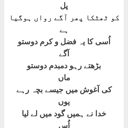
پل
کو ٹھٹکا پھر آگے رواں ہوگیا
ہے
اُسی کا یہ فضل و کرم دوستو
آگے
بڑھتے رہو دمبدم دوستو
ماں
کی آغوش میں جیسے بچہ رہے
یوں
خدا نے ہمیں گود میں لے لیا
اُس