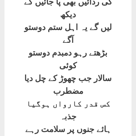
کی ردائیں بھی پا جائیں گے
دیکھ
لیں گے یہ اہل ستم دوستو
آگے
بڑھتے رہو دمبدم دوستو
کوئی
سالار جب چھوڑ کے چل دیا
مضطرب
کس قدر کارواں ہوگیا
جذبہ
ہائے جنوں پر سلامت رہے