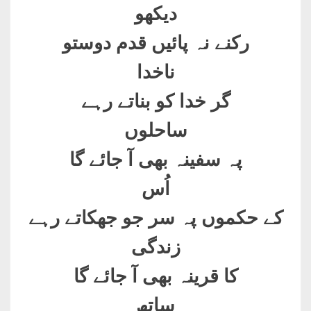
دیکھو
رکنے نہ پائیں قدم دوستو
ناخدا
گر خدا کو بناتے رہے
ساحلوں
پہ سفینہ بھی آ جائے گا
اُس
کے حکموں پہ سر جو جھکاتے رہے
زندگی
کا قرینہ بھی آ جائے گا
ساتھ