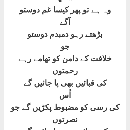
وہ ہے تو پھر کیسا غم دوستو
آگے
بڑھتے رہو دمبدم دوستو
جو
خلافت کے دامن کو تھامے رہے
رحمتوں
کی قبائیں بھی پا جائیں گے
اُس
کی رسی کو مضبوط پکڑیں گے جو
نصرتوں