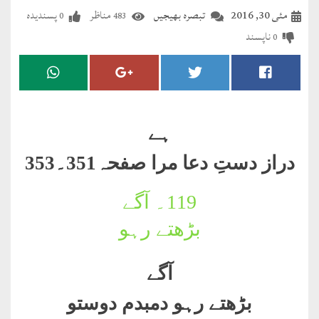
مضطرؔ
مئی 30, 2016
تبصرہ بھیجیں
مناظر
پسندیدہ
0
483
ناپسند
0
دستِ
دعا
کلام
علیم
ہے
درعدن
دراز دستِ دعا مرا صفحہ
351
۔353
کلام
119۔
آگے
مختار
بڑھتے رہو
آگے
بڑھتے رہو دمبدم دوستو