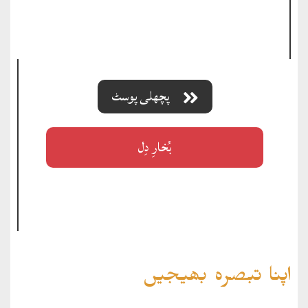
پچھلی پوسٹ
بُخارِ دِل
اپنا تبصرہ بھیجیں