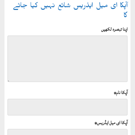
آپکا ای میل ایڈریس شائع نہیں کیا جائے
گا
اپنا تبصرہ لکھیں
آپکا نام
*
آپکا ای میل ایڈریس
*