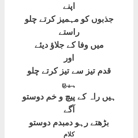
اپنے
جذبوں کو مہمیز کرتے چلو
راستے
میں وفا کے جلاؤ دیئے
اور
قدم تیز سے تیز کرتے چلو
ہیچ
ہیں راہ کے پیچ و خم دوستو
آگے
بڑھتے رہو دمبدم دوستو
کلام