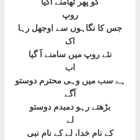
کو پھر تھامنے آگیا
روپ
جس کا نگاہوں سے اوجھل رہا
اک
نئے روپ میں سامنے آ گیا
اب
ہے سب میں وہی محترم دوستو
آگے
بڑھتے رہو دمبدم دوستو
لے
کے نام خدا، لے کے نام نبی