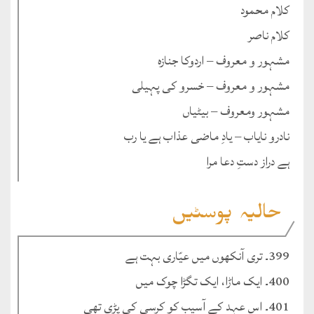
کلام محمود
کلام ناصر
مشہور و معروف – اردوکا جنازہ
مشہور و معروف – خسرو کی پہیلی
مشہور ومعروف – بیٹیاں
نادرو نایاب – یادِ ماضی عذاب ہے یا رب
ہے دراز دستِ دعا مرا
حالیہ پوسٹیں
399۔ تری آنکھوں میں عیّاری بہت ہے
400۔ ایک ماڑا، ایک تگڑا چوک میں
401۔ اس عہد کے آسیب کو کرسی کی پڑی تھی