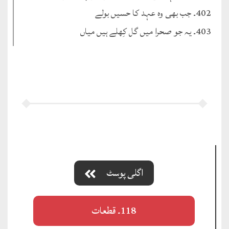
402۔ جب بھی وہ عہد کا حسیں بولے
403۔ یہ جو صحرا میں گل کِھلے ہیں میاں
اگلی پوسٹ
118۔ قطعات