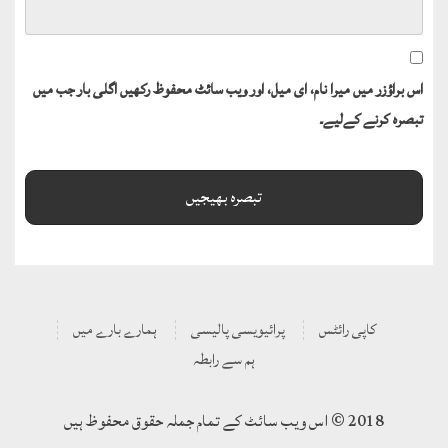
اس براؤزر میں میرا نام، ای میل، اور ویب سائٹ محفوظ رکھیں اگلی بار جب میں
تبصرہ کرنے کےلیے۔
کاپی رائٹس
پرائیویسی پالیسی
ہمارے بارے میں
ہم سے رابطہ
2018 © اس ویب سائٹ کے تمام جملہ حقوق محفوظ ہیں