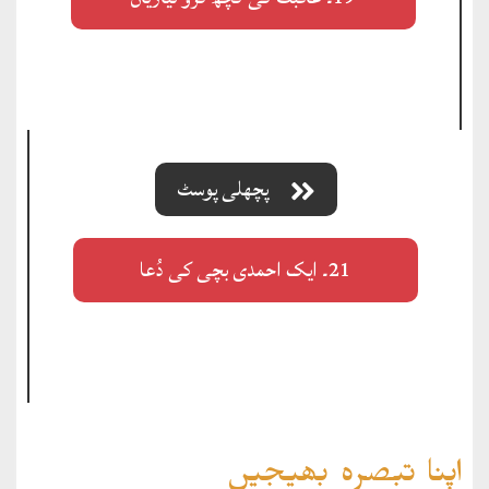
پچھلی پوسٹ
21۔ ایک احمدی بچی کی دُعا
اپنا تبصرہ بھیجیں