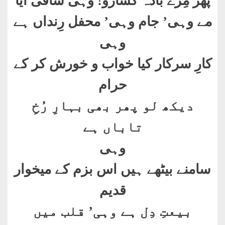
پھر مِرے بادہ گسارو! وہی ساقی آیا
مے وہی’ جام وہی’ محفل رِنداں ہے
وہی
کارِ سرکار کیا خواب و خورش کر کے
حرام
دیکھ لو پھر بھی بہارِ رُخِ
تاباں ہے
وہی
سامنے بیٹھے ہیں اس بزم کے میخوار
قدیم
بیعتِ دِل ہے وہی’ قلب میں