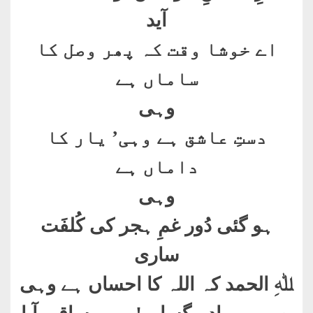
آید
اے خوشا وقت کہ پھر وصل کا
ساماں ہے
وہی
دستِ عاشق ہے وہی’ یار کا
داماں ہے
وہی
ہو گئی دُور غمِ ہجر کی کُلفَت
ساری
ﷲِ الحمد کہ اللہ کا احساں ہے وہی