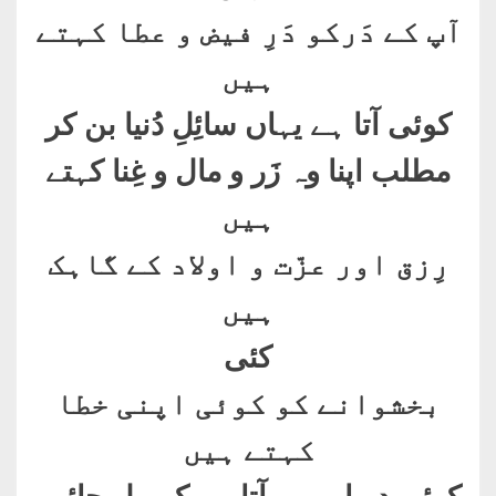
آپ کے دَرکو دَرِ فیض و عطا کہتے
ہیں
کوئی آتا ہے یہاں سائِلِ دُنیا بن کر
مطلب اپنا وہ زَر و مال و غِنا کہتے
ہیں
رِزق اور عزّت و اولاد کے گاہک
ہیں
کئی
بخشوانے کو کوئی اپنی خطا
کہتے ہیں