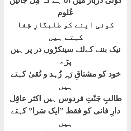
کوئی دربار میں آتا ہے کہ مِل جائیں
عُلوم
کوئی اپنے کو طلبگارِ شِفا
کہتے ہیں
نیک بننے کےلئے سینکڑوں در پر ہیں
پڑے
خود کو مشتاقِ رَہِ زُہد و تُقیٰ کہتے
ہیں
طالبِ جَنّتِ فردوس ہیں اکثر عاقِل
دارِ فانی کو فقط ”ایک سَرا” کہتے
ہیں