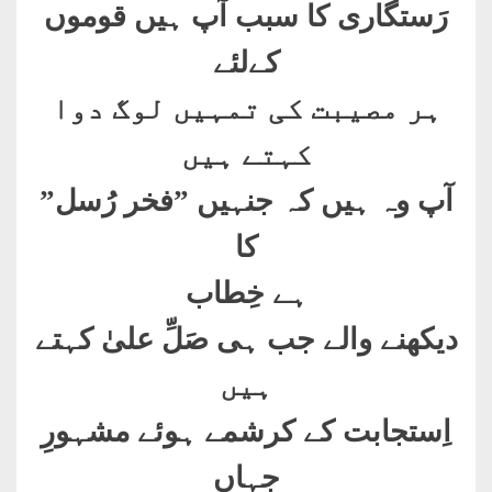
رَستگاری کا سبب آپ ہیں قوموں
کےلئے
ہر مصیبت کی تمہیں لوگ دوا
کہتے ہیں
آپ وہ ہیں کہ جنہیں ”فخر رُسل”
کا
ہے خِطاب
دیکھنے والے جب ہی صَلِّ علیٰ کہتے
ہیں
اِستجابت کے کرشمے ہوئے مشہورِ
جہاں