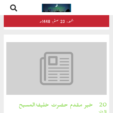
Skip
درثمین
جمعہ‬‮،
23
صفر‬،
1448ھ
to
content
کلام
محمود
کلام
طاہر
کلام
بشیر
بخارِدل
20۔ خیر مقدم حضرت خلیفۃالمسیح
کلام