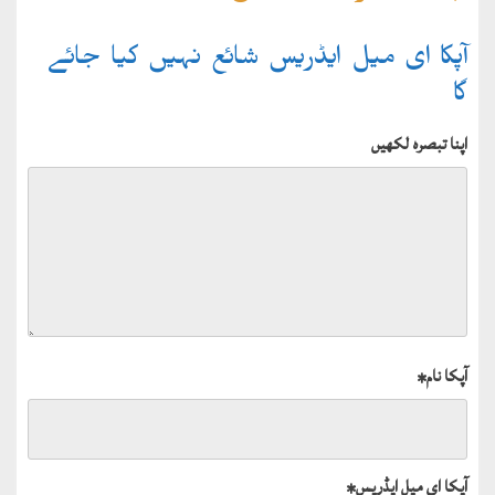
آپکا ای میل ایڈریس شائع نہیں کیا جائے
گا
اپنا تبصرہ لکھیں
آپکا نام
*
آپکا ای میل ایڈریس
*