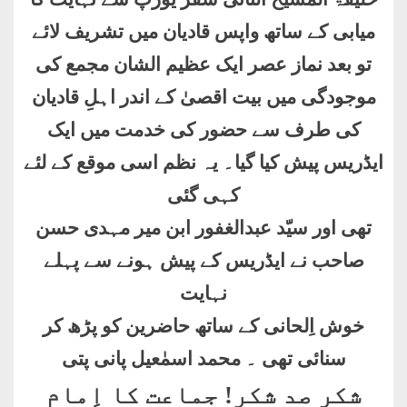
میابی کے ساتھ واپس قادیان میں تشریف لائے
تو بعد نماز عصر ایک عظیم الشان مجمع کی
موجودگی میں بیت اقصیٰ کے اندر اہلِ قادیان
کی طرف سے حضور کی خدمت میں ایک
ایڈریس پیش کیا گیا۔ یہ نظم اسی موقع کے لئے
کہی گئی
تھی اور سیّد عبدالغفور ابن میر مہدی حسن
صاحب نے ایڈریس کے پیش ہونے سے پہلے
نہایت
خوش اِلحانی کے ساتھ حاضرین کو پڑھ کر
سنائی تھی ۔ محمد اسمٰعیل پانی پتی
شکر صد شکر! جماعت کا اِمام