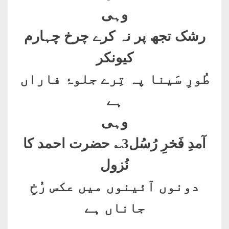
وہی
رشک تجھ پر نہ کرے چرخ چہارم
کیونکر
طُورِ سَینا پہ تِرے جلوۂ فاراں
ہے
وہی
آمدِ فَخرِ رُسُل3؎ حضرت احمد کا
نُزول
دونوں آئینوں میں عکس رُخِ
جاناں ہے