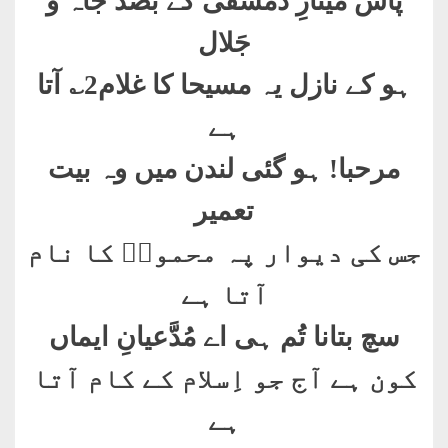
پاس مینارِ دمشقی کے بصد جاہ و
جَلال
ہو کے نازل یہ مسیحا کا غلام2؎ آتا
ہے
مرحبا! ہو گئی لندن میں وہ بیت
تعمیر
جس کی دیوار پہ محمودؔ کا نام
آتا ہے
سچ بتانا تُم ہی اے مُدَّعیانِ ایماں
کون ہے آج جو اِسلام کے کام آتا
ہے