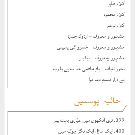
کلام طاہر
کلام محمود
کلام ناصر
مشہور و معروف – اردوکا جنازہ
مشہور و معروف – خسرو کی پہیلی
مشہور ومعروف – بیٹیاں
نادرو نایاب – یادِ ماضی عذاب ہے یا رب
ہے دراز دستِ دعا مرا
حالیہ پوسٹیں
399۔ تری آنکھوں میں عیّاری بہت ہے
400۔ ایک ماڑا، ایک تگڑا چوک میں