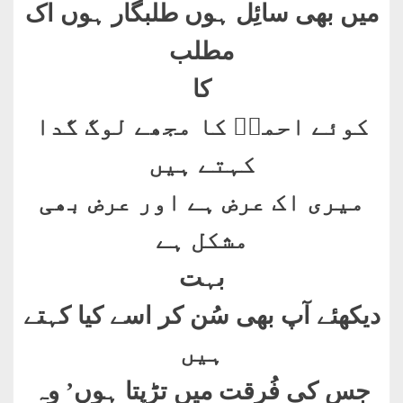
میں بھی سائِل ہوں طلبگار ہوں اک
مطلب
کا
کوئے احمدؐ کا مجھے لوگ گدا
کہتے ہیں
میری اک عرض ہے اور عرض بھی
مشکل ہے
بہت
دیکھئے آپ بھی سُن کر اسے کیا کہتے
ہیں
جس کی فُرقت میں تڑپتا ہوں’ وہ