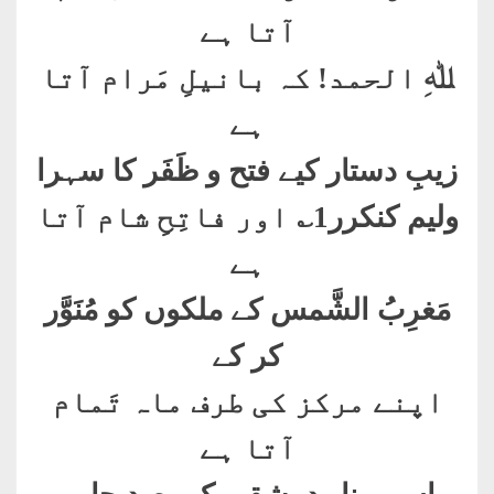
آتا ہے
ﷲِ الحمد! کہ بانیلِ مَرام آتا
ہے
زیبِ دستار کیے فتح و ظَفَر کا سہرا
ولیم کنکرر1؎ اور فاتِحِ شام آتا
ہے
مَغرِبُ الشَّمس کے ملکوں کو مُنَوَّر
کر کے
اپنے مرکز کی طرف ماہ تَمام
آتا ہے