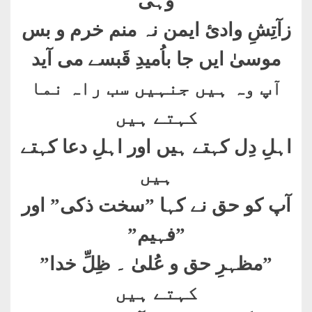
وہی
زآتِشِ وادئ ایمن نہ منم خرم و بس
موسیٰ ایں جا باُمیدِ قَبسے می آید
آپ وہ ہیں جنہیں سب راہ نما
کہتے ہیں
اہلِ دِل کہتے ہیں اور اہلِ دعا کہتے
ہیں
آپ کو حق نے کہا ”سخت ذکی” اور
”فہیم
”
”
مظہرِ حق و عُلیٰ ۔ ظِلِّ خدا”
کہتے ہیں