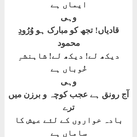
ایماں ہے
وہی
قادیاں! تجھ کو مبارک ہو وُرُودِ
محمود
دیکھ لے! دیکھ لے! شاہنشہِ
خُوباں ہے
وہی
آج رونق ہے عجب کوچہ و برزن میں
ترے
بادہ خواروں کے لئے عیش کا
ساماں ہے