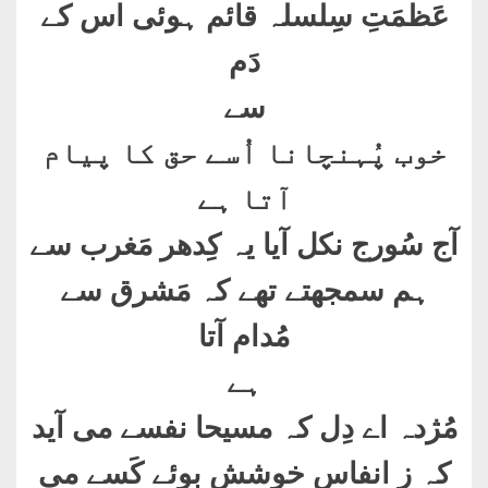
عَظمَتِ سِلسلہ قائم ہوئی اس کے
دَم
سے
خوب پُہنچانا اُسے حق کا پیام
آتا ہے
آج سُورج نکل آیا یہ کِدھر مَغرب سے
ہم سمجھتے تھے کہ مَشرق سے
مُدام آتا
ہے
مُژدہ اے دِل کہ مسیحا نفسے می آید
کہ زِ انفاسِ خوشش بوئے کَسے می