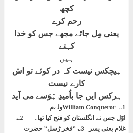
کچھ
رحم کرے
یعنی مِل جائے مجھے جس کو خدا
کہتے
ہیں
ہیچکس نیست کہ در کوئے تو اش
کارے نیست
ہرکس ایں جا باُمیدِ ہَوَسے می آید
1
؎
William Conqueror
ولےم
اوّل جس نے انگلستان کو فتح کیا تھا۔ 2؎
غلام یعنی پسر 3؎
”
فخر رُسل” حضرت