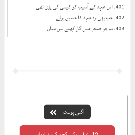
401۔ اس عہد کے آسیب کو کرسی کی پڑی تھی
402۔ جب بھی وہ عہد کا حسیں بولے
403۔ یہ جو صحرا میں گل کِھلے ہیں میاں
اگلی پوسٹ
19۔ عاقبت کی کچھ کرو تیاریاں