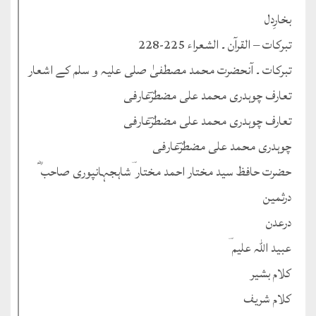
بخارِدل
تبرکات – القرآن ۔ الشعراء 225-228
تبرکات ۔ آنحضرت محمد مصطفیٰ صلی علیہ و سلم کے اشعار
تعارف چوہدری محمد علی مضطرؔعارفی
تعارف چوہدری محمد علی مضطرؔعارفی
چوہدری محمد علی مضطرؔعارفی
حضرت حافظ سید مختار احمد مختار ؔشاہجہانپوری صاحب ؓ
درثمین
درعدن
عبید اللہ علیم ؔ
کلام بشیر
کلام شریف