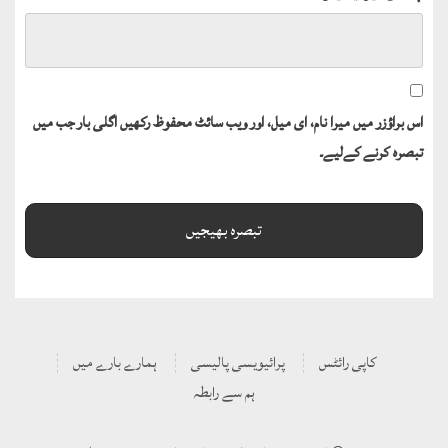
اس براؤزر میں میرا نام، ای میل، اور ویب سائٹ محفوظ رکھیں اگلی بار جب میں
تبصرہ کرنے کےلیے۔
کاپی رائٹس
پرائیویسی پالیسی
ہمارے بارے میں
ہم سے رابطہ