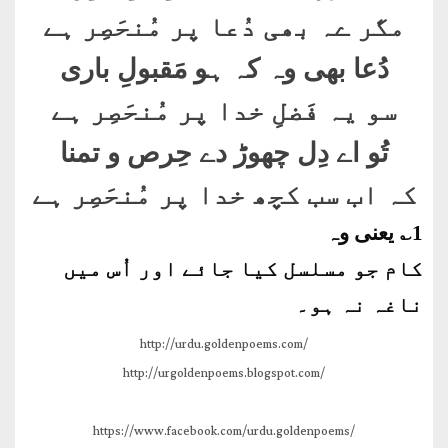
مگر ےہ بھی دُعا پر مُنحَصِر ہے
دُعا بھی وہ کہ ہو مَقبولِ باری
سو یہ فَضلِ خدا پر مُنحَصِر ہے
تُو اے دِل چھوڑ دے حِرص و تمنا
کہ اب سب کچھ خدا پر مُنحَصِر ہے
1؎ یعنی وہ
کام جو مسلسل کیا جائے اور اُس میں
ناغہ نہ ہو۔
http://urdu.goldenpoems.com/
http://urgoldenpoems.blogspot.com/
https://www.facebook.com/urdu.goldenpoems/