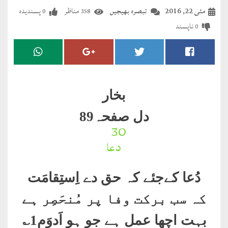
مضطرؔ
مئی 22, 2016
تبصرہ بھیجیں
مناظر
پسندیدہ
0
358
ناپسند
0
دستِ
دعا
کلام
علیم
بخار
درعدن
دل صفحہ89
30۔
کلام
دعا
مختار
دُعا کےجئے کہ حق دے اِستِقامَت
کہ سب برکت وفا پر مُنحَصِر ہے
بہت اچھا عمل ہے جو ہو اَدوَم1؎