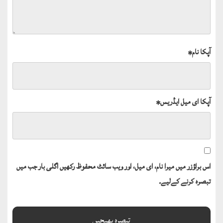
آپکا نام
*
آپکا ای میل ایڈریس
*
اس براؤزر میں میرا نام، ای میل، اور ویب سائٹ محفوظ رکھیں اگلی بار جب میں
تبصرہ کرنے کےلیے۔