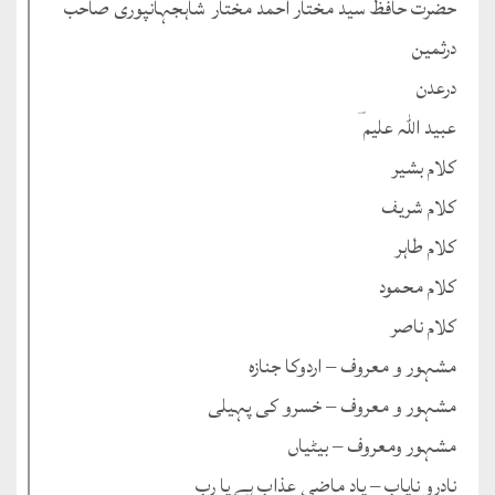
حضرت حافظ سید مختار احمد مختار ؔشاہجہانپوری صاحب ؓ
درثمین
درعدن
عبید اللہ علیم ؔ
کلام بشیر
کلام شریف
کلام طاہر
کلام محمود
کلام ناصر
مشہور و معروف – اردوکا جنازہ
مشہور و معروف – خسرو کی پہیلی
مشہور ومعروف – بیٹیاں
نادرو نایاب – یادِ ماضی عذاب ہے یا رب