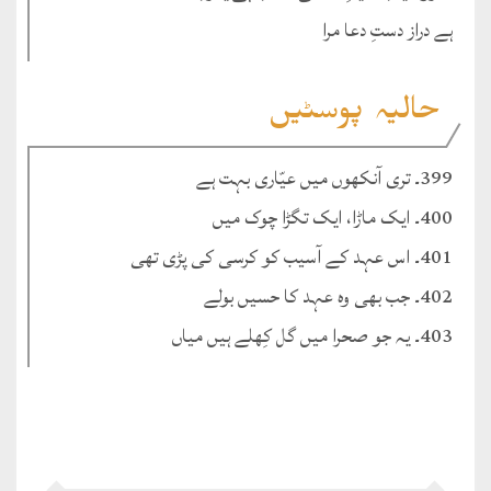
ہے دراز دستِ دعا مرا
حالیہ پوسٹیں
399۔ تری آنکھوں میں عیّاری بہت ہے
400۔ ایک ماڑا، ایک تگڑا چوک میں
401۔ اس عہد کے آسیب کو کرسی کی پڑی تھی
402۔ جب بھی وہ عہد کا حسیں بولے
403۔ یہ جو صحرا میں گل کِھلے ہیں میاں