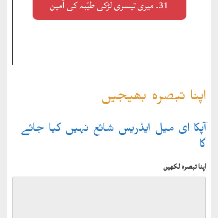
31۔ میری تیسری لڑکی طیّبہ کی آمین
اپنا تبصرہ بھیجیں
آپکا ای میل ایڈریس شائع نہیں کیا جائے
گا
اپنا تبصرہ لکھیں