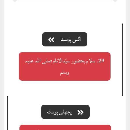
اگلی پوسٹ
29۔ سلام بحضور سیّدالانام صلی اللہ علیہ
وسلم
پچھلی پوسٹ