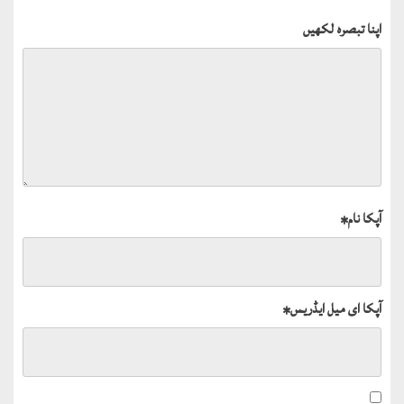
اپنا تبصرہ لکھیں
آپکا نام
*
آپکا ای میل ایڈریس
*