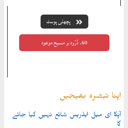
پچھلی پوسٹ
60۔ دُرُود بر مسیح موعود
اپنا تبصرہ بھیجیں
آپکا ای میل ایڈریس شائع نہیں کیا جائے
گا