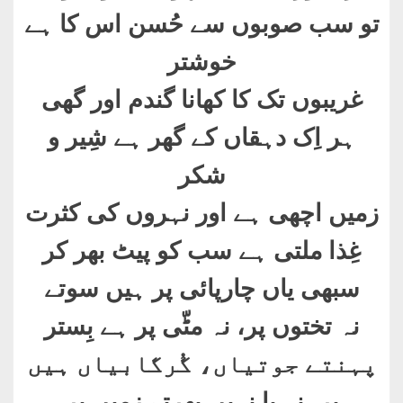
تو سب صوبوں سے حُسن اس کا ہے
خوشتر
غریبوں تک کا کھانا گندم اور گھی
ہر اِک دہقاں کے گھر ہے شِیر و
شکر
زمیں اچھی ہے اور نہروں کی کثرت
غِذا ملتی ہے سب کو پیٹ بھر کر
سبھی یاں چارپائی پر ہیں سوتے
نہ تختوں پر، نہ مٹّی پر ہے بِستر
پہنتے جوتیاں، گُرگابیاں ہیں
برہنہ پا نہیں پِھرتے زمیں پر