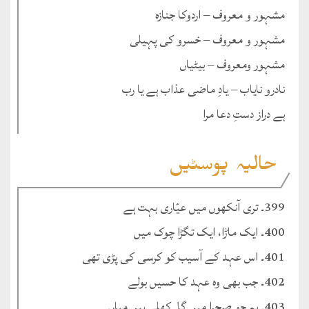
مشہور و معروف – اردوکا جنازہ
مشہور و معروف – خسرو کی پہیلی
مشہور ومعروف – بیٹیاں
نادرو نایاب – یادِ ماضی عذاب ہے یا رب
ہے دراز دستِ دعا مرا
حالیہ پوسٹیں
399۔ تری آنکھوں میں عیّاری بہت ہے
400۔ ایک ماڑا، ایک تگڑا چوک میں
401۔ اس عہد کے آسیب کو کرسی کی پڑی تھی
402۔ جب بھی وہ عہد کا حسیں بولے
403۔ یہ جو صحرا میں گل کِھلے ہیں میاں