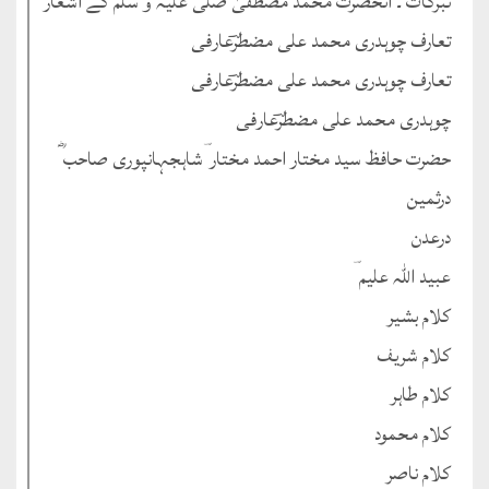
تبرکات ۔ آنحضرت محمد مصطفیٰ صلی علیہ و سلم کے اشعار
تعارف چوہدری محمد علی مضطرؔعارفی
تعارف چوہدری محمد علی مضطرؔعارفی
چوہدری محمد علی مضطرؔعارفی
حضرت حافظ سید مختار احمد مختار ؔشاہجہانپوری صاحب ؓ
درثمین
درعدن
عبید اللہ علیم ؔ
کلام بشیر
کلام شریف
کلام طاہر
کلام محمود
کلام ناصر