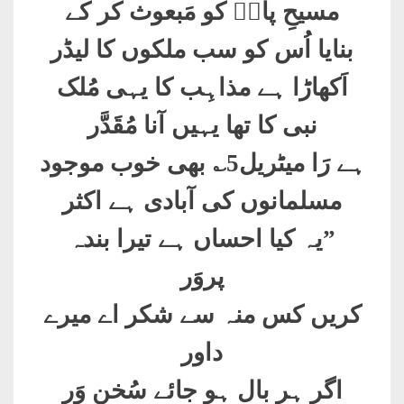
مسیحِ پاکؑ کو مَبعوث کر کے
بنایا اُس کو سب ملکوں کا لیڈر
اَکھاڑا ہے مذاہِب کا یہی مُلک
نبی کا تھا یہیں آنا مُقَدَّر
ہے رَا میٹریل5؎ بھی خوب موجود
مسلمانوں کی آبادی ہے اکثر
”
یہ کیا احساں ہے تیرا بندہ
پروَر
کریں کس منہ سے شکر اے میرے
داور
اگر ہر بال ہو جائے سُخن وَر