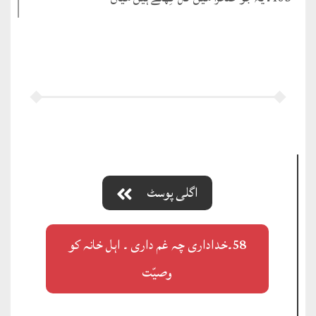
اگلی پوسٹ
58۔خداداری چہ غم داری ۔ اہل خانہ کو
وصیّت