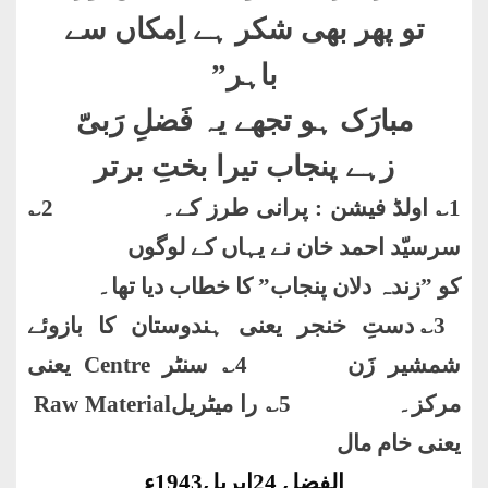
تو پھر بھی شکر ہے اِمکاں سے
باہر
”
مبارَک ہو تجھے یہ فَضلِ رَبیّ
زہے پنجاب تیرا بختِ برتر
1؎ اولڈ فیشن : پرانی طرز کے۔ 2؎
سرسیّد احمد خان نے یہاں کے لوگوں
کو ”زندہ دلان پنجاب” کا خطاب دیا تھا۔
3؎ دستِ خنجر یعنی ہندوستان کا بازوئے
شمشیر زَن 4؎ سنٹر
Centre
یعنی
مرکز۔ 5؎ را میٹریل
Raw Material
یعنی خام مال
الفضل 24اپریل1943ء