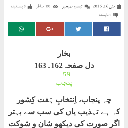
مضطرؔ
مئی 16, 2016
تبصرہ بھیجیں
مناظر
پسندیدہ
0
395
ناپسند
0
دستِ
دعا
کلام
علیم
بخار
درعدن
دل صفحہ162۔163
59۔
کلام
پنجاب
مختار
چہ پنجاب، اِنتخابِ ہَفت کِشور
کہ ہے تہذیب یاں کی سب سے بہتر
اگر صورت کی دیکھو شان و شوکت