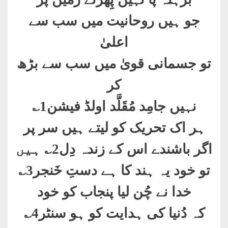
جو ہیں روحانیت میں سب سے
اعلیٰ
تو جسمانی قویٰ میں سب سے بڑھ
کر
نہیں جامِد مُقَلَّد اولڈ فیشن1؎
ہر اک تحریک کو لیتے ہیں سر پر
اگر باشندے اس کے زندہ دِل2؎ ہیں
تو خود یہ ہند کا ہے دستِ خَنجر3؎
خدا نے چُن لیا پنجاب کو خود
کہ دُنیا کی ہدایت کو ہو سنٹر4؎